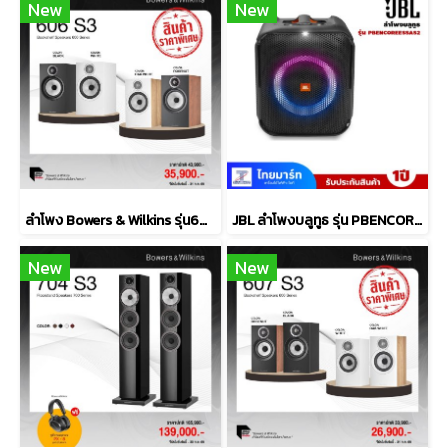
New
New
ลำโพง Bowers & Wilkins รุ่น606 S3
JBL ลำโพงบลูทูธ รุ่น PBENCOREESSAS2-Black
New
New