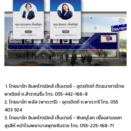
1. ไทยมาร์ท อิเลคโทรนิคส์ เซ็นเตอร์ - อุตรดิตถ์
ติดธนาคารไทย
พาณิชย์ ถ.สำราญรื่น โทร. 055-442-166-8
2. ไทยมาร์ท พลัส (พาดวารี) - อุตรดิตถ์
ถ.พาดวารี โทร. 055
403 924
3. ไทยมาร์ท อิเลคโทรนิคส์ เซ็นเตอร์ - พิษณุโลก
เยื้องสามแยก
สุรสีห์ หน้าโรงพยาบาลพุทธชินราช โทร. 055-225-168-71