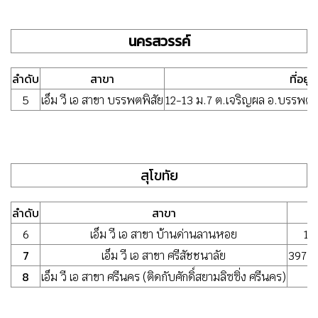
นครสวรรค์
ลำดับ
สาขา
ที่อยู่
5
เอ็ม วี เอ สาขา บรรพตพิสัย
12-13 ม.7 ต.เจริญผล อ.บรรพตพ
สุโขทัย
ลำดับ
สาขา
6
เอ็ม วี เอ สาขา บ้านด่านลานหอย
18
7
เอ็ม วี เอ สาขา ศรีสัชชนาลัย
397,39
8
เอ็ม วี เอ สาขา ศรีนคร (ติดกับศักดิ์สยามลิซซิ่ง ศรีนคร)