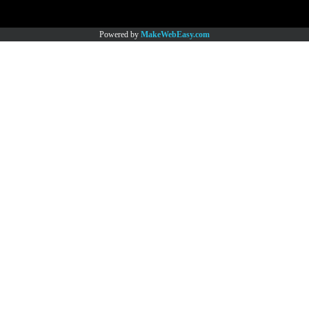
Copy right by www.thaimartonline.com
Powered by
MakeWebEasy.com