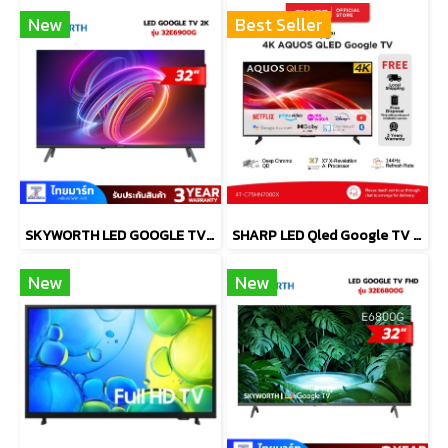
New
Best Seller
SKYWORTH LED GOOGLE TV 32 นิว รุ่น 32E6900G
SHARP LED Qled Google TV 4KTV รุ่น 4T-C75HN7000X
New
New