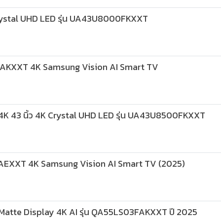
 Crystal UHD LED รุ่น UA43U8000FKXXT
KXXT 4K Samsung Vision AI Smart TV
K 43 นิ้ว 4K Crystal UHD LED รุ่น UA43U8500FKXXT
XXT 4K Samsung Vision AI Smart TV (2025)
tte Display 4K AI รุ่น QA55LS03FAKXXT ปี 2025