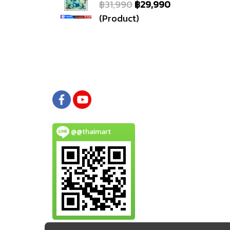
฿31,990
฿29,990
(Product)
@@thaimart