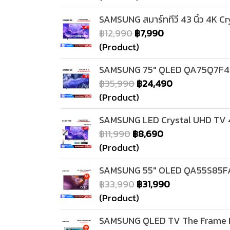
SAMSUNG สมาร์ททีวี 43 นิ้ว 4K
฿12,990
฿7,990
(Product)
SAMSUNG 75" QLED QA75Q7F4A
฿35,990
฿24,490
(Product)
SAMSUNG LED Crystal UHD TV 4
฿11,990
฿8,690
(Product)
SAMSUNG 55" OLED QA55S85FAE
฿33,990
฿31,990
(Product)
SAMSUNG QLED TV The Frame Ma