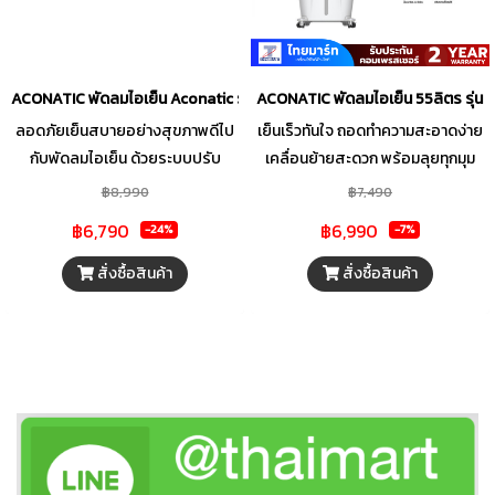
ACONATIC พัดลมไอเย็น Aconatic รุ่น AN-ACC4522 45 ลิตร สีเทา
ACONATIC พัดลมไอเย็น 55ลิตร รุ่
ลอดภัยเย็นสบายอย่างสุขภาพดีไป
เย็นเร็วทันใจ ถอดทำความสะอาดง่าย
กับพัดลมไอเย็น ด้วยระบบปรับ
เคลื่อนย้ายสะดวก พร้อมลุยทุกมุม
ทิศทาง(ซ้าย-ขวา) อัตโนมัติสามารถ
บ้าน
฿8,990
฿7,490
ปรับ สามารถปรับโหมดความเย็น 3
฿6,790
฿6,990
-24%
-7%
ระดับได้หลายระดับสั่งจากรีโมทที่มา
พร้อมกับตัวเครื่อง พร้อมล้อเคลื่อย
สั่งซื้อสินค้า
สั่งซื้อสินค้า
ย้ายสะดวกไปได้ในทุกพื้นที่ มีความจุ
น้ำที่ 45.0 ลิตร(อัตราการใช้น้ำ 0.4-
0.6 ลิตร/ชั่วโมง)ทำงานติดต่อกันได้
ถึง 7 ชั่วโมง