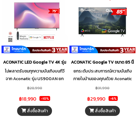
อุปกรณ์ง่ายดายด้วยช่อง USB และ
มีช่อง HDMI ถึง 3 ช่อง ติดตั้งก็
สะดวก จะแขวนผนังก็สวย วางบนโต๊ะ
ก็มั่นคงด้วยขาตั้งหรือจะแขวนผนังก็
ทำได้ดั่งใจ
ACONATIC LED Google TV 4K รุ่น 75US900AN Magic Remote สมาร์ททีวี 
ACONATIC Google TV ขนาด 85 นิ้ว
ไม่พลาดรับชมทุกความบันเทิงบนทีวี
ยกระดับประสบการณ์ความบันเทิง
จาก Aconatic รุ่น US900AN ยก
ภายในบ้านของคุณด้วย Aconatic
ระดับการดูภาพยนตร์ ซีรีส์ หรือ
85QS1000AN สมาร์ททีวีที่มอบภาพ
฿20,990
฿31,990
ความบันเทิงรูปแบบอื่น ๆ อย่าง
คมชัด สีสันสดใส และการใช้งานที่
฿18,990
฿29,990
-10%
-6%
สมจริง
ง่ายดาย มาพร้อมเทคโนโลยี QLED
และ Wide Color Gamut ให้ภาพ
สั่งซื้อสินค้า
สั่งซื้อสินค้า
สวยสมจริงยิ่งขึ้น พร้อม Dolby
Vision และ Dolby Atmos ที่ช่วย
เพิ่มความคมชัดของภาพและมิติเสียง