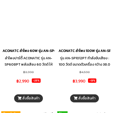
รอบทิศทาง
ACONATC ลำโพง 60W รุ่น AN-SP608PT
ACONATC ลำโพง 100W รุ่น AN-SP
ลำโพงปาร์ตี้ ACONATIC รุ่น AN-
รุ่น AN-SP1012PT กำลังขับเสียง :
SP608PT พลังเสียง 60 วัตต์ ให้
100 วัตต์ ขนาดตัวเครื่อง กว้าง 38.0
พลังเสียงที่คมชัด ด้วยดอกลำโพง
× ลึก 36.0 × สูง 57.4 ซม. น้ำหนัก :
฿3,990
฿4,590
แยกกัน ทำให้ได้คุณภาพเสียงที่ดีขึ้น
11.50 กิโลกรัมแรงดันไฟนำเข้า 220-
฿2,990
฿3,990
-25%
-13%
และครบถ้วน ดอกวูฟเฟอร์
240V/50/60Hz
(Woofer) : สร้างเสียงทุ้มและเสียง
กลางต่ำ ดอกทวีตเตอร์ (Tweeter) :
สั่งซื้อสินค้า
สั่งซื้อสินค้า
ทำหน้าที่สร้างเสียงแหลม ไฟ LED
หลากสีสไตล์ดิสโก้ สร้างสรรค์