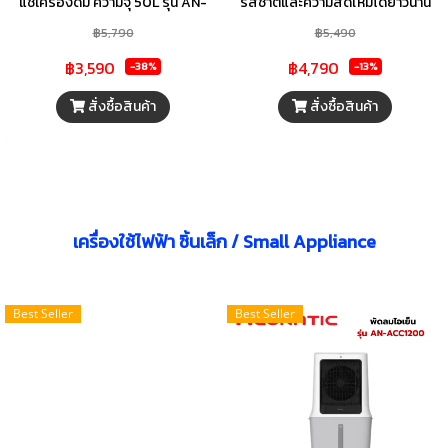
แช่เครื่องดื่ม ความจุ 50L รุ่น AN-
รสชาติและความสดใหม่ได้ยาวนาน
BC50 สามารถแช่ไวน์ได้ ผลไม้
ด้วยตู้เย็นมินิบาร์หน้ากระจก 3.3 คิว
฿5,790
฿5,490
กระจกนิรภัย (รับประกันคอมเพรซ
ACONATIC รุ่น AN-BC90 โดดเด่น
฿3,590
฿4,790
-38%
-13%
เซอร์ 3 ปี)
ด้วยดีไซน์ตู้กระจกใส มองเห็นเครื่อง
ดื่มภายในได้ชัดเจน ทำงานเงียบกริบ
สั่งซื้อสินค้า
สั่งซื้อสินค้า
ด้วยเสียงการทำงานที่เบาเพียง 40
เดซิเบล ดีไซน์กะทัดรัด เหมาะกับทุก
พื้นที่และเป็นตัวเลือกสมบูรณ์แบบ
สำหรับร้านค้า คาเฟ่ ห้องพักตาม
โรงแรม หน้าเคาน์เตอร์บาร์ หรือร้าน
เครื่องใช้ไฟฟ้า ชิ้นเล็ก / Small Appliance
ค้า
Best Seller
Best Seller