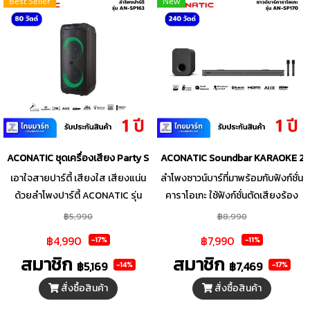
Best Seller
New
บรรยากาศสนุกสนาน เหมาะสำหรับ
งานปาร์ตี้สังสรรค์ รองรับการเชื่อม
ต่อที่หลากหลาย ไม่ว่าจะเป็น
Bluetooth, USB, TF Card และ
AUX
ACONATIC ชุดเครื่องเสียง Party Speaker กำลังขับ 80W รุ่น AN-SP163 
ACONATIC Soundbar KARAOKE 240W 
เอาใจสายปาร์ตี้ เสียงใส เสียงแน่น
ลำโพงซาวน์บาร์ที่มาพร้อมกับฟังก์ชั่น
ด้วยลำโพงปาร์ตี้ ACONATIC รุ่น
คาราโอเกะ ใช้ฟังก์ชั่นตัดเสียงร้อง
AN-SP163 ขนาดลำโพง 8 นิ้ว แบบ 2
ออกจากเพลงได้โดยตรงผ่านรีโมท
฿5,990
฿8,990
ทาง ดังกระหึ่ม ตอบโจทย์คนรักเสียง
แถมฟรีไมโครโฟนไร้สาย 2ตัว เชื่อม
฿4,990
฿7,990
-17%
-11%
เพลง พร้อมฟังก์ชันคาราโอเกะสุด
ต่อง่าย
สมาชิก
สมาชิก
มันส์ เปลี่ยนทุกที่ให้เป็นเวทีส่วนตัว
฿5,169
฿7,469
-14%
-17%
ของคุณ
สั่งซื้อสินค้า
สั่งซื้อสินค้า