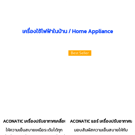
เครื่องใช้ไฟฟ้าในบ้าน / Home Appliance
Best Seller
ACONATIC เครื่องปรับอากาศเคลื่อนที่ (7000 BTU) รุุ่น AN-PAC07C1
ACONATIC แอร์ เครื่องปรับอากาศเคล
ให้ความเย็นสบายเหนือระดับได้ทุก
มอบสัมผัสความเย็นสบายให้กับ