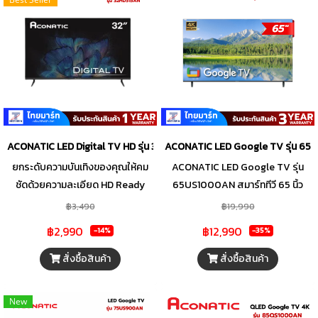
ACONATIC LED Digital TV HD รุ่น 32HD515AN ปี 2025
ACONATIC LED Google TV รุ่น 65US1
ยกระดับความบันเทิงของคุณให้คม
ACONATIC LED Google TV รุ่น
ชัดด้วยความละเอียด HD Ready
65US1000AN สมาร์ททีวี 65 นิ้ว
เหนือกว่า SD แบบเห็นได้ชัด จากทีวี
ความละเอียดภาพ UHD (3840 x
฿3,490
฿19,990
HD LED 32 นิ้ว Digital TV
2160) ให้ความสว่าง ความมืดของเงา
฿2,990
฿12,990
-14%
-35%
ACONATIC รุ่น 32HD515AN มา
และสีสันที่สดใส Frameless
พร้อมเทคโนโลยี DLED ควบคุมแสง
Design ดีไซน์ขอบจอบางเฉียบ ระบบ
สั่งซื้อสินค้า
สั่งซื้อสินค้า
แม่นยำ ให้ภาพสวยสมจริงทุกราย
ปฏิบัติการ Google TV และรองรับ
ละเอียด ไม่พลาดทุกการเคลื่อนไหว
Digital TV ภายในตัว
New
ด้วยอัตรารีเฟรช 60Hz เชื่อมต่อ