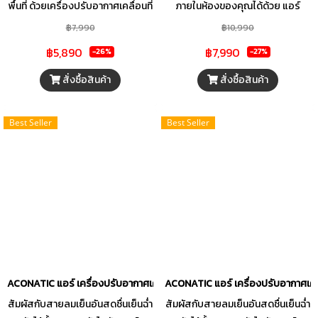
พื้นที่ ด้วยเครื่องปรับอากาศเคลื่อนที่
ภายในห้องของคุณได้ด้วย แอร์
คุณภาพดีจาก ACONATIC ให้ลมเย็น
เคลื่อนที่ 9,000 BTU ACONATIC
฿7,990
฿10,990
และแรงต่อเนื่องอย่างมีประสิทธิภาพ
รุ่น AN-PAC09A3 ดีไซน์สวยงาม
฿5,890
฿7,990
-26%
-27%
ให้คุณเย็นสบายได้ตลอดเวลา
ขนาดกะทัดรัด พร้อมล้อเข็นเคลื่อน
ย้ายสะดวก เหมาะกับห้องขนาด 15-18
สั่งซื้อสินค้า
สั่งซื้อสินค้า
ตร.ม. เพียงพอต่อการทำความเย็นได้
ทั่วถึง ด้วยคอมเพรสเซอร์คุณภาพ
Best Seller
Best Seller
สูง ทำงานเงียบสนิท พร้อมฟังก์ชัน
Sleep Mode ช่วยให้คุณหลับสบาย
ตลอดคืน อีกทั้งยังปรับแรงลมได้ 3
ระดับ เลือกโหมดการทำงานได้หลาก
หลาย ทั้งโหมดเย็น โหมดพัดลม และ
โหมดแห้ง เพื่อตอบสนองทุกความ
ต้องการของคุณ
ACONATIC แอร์ เครื่องปรับอากาศเคลื่อนที่ 12000BTU รุุ่น AN-PAC12C6
ACONATIC แอร์ เครื่องปรับอากาศเคลื
สัมผัสกับสายลมเย็นอันสดชื่นเย็นฉ่ำ
สัมผัสกับสายลมเย็นอันสดชื่นเย็นฉ่ำ