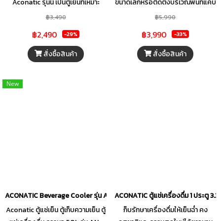
Aconatic รุ่นนี้ เป็นตู้เย็นที่เหมาะ
ขนาดเล็กหรือติดตั้งบริเวณพื้นที่แคบ
ประสิทธิภาพ
ประสิทธิภาพ
สำหรับผู้ที่กำลังมองหาตู้เย็นขนาด
แต่ยังคงประสิทธิภาพความเย็นได้
฿3,490
฿5,990
กะทัดรัด โดยขนาดตู้เย็นนั้นอยู่ที่ 1.7
เทียบเท่าตู้เย็นขนาดใหญ่ มาพร้อมชั้น
฿2,490
฿3,990
-29%
-33%
คิว ระบบละลายน้ำแข็ง:กึ่งอัตโนมัติ
วางกระจกนิรภัยให้คุณเก็บอาหารได้
ขนาด(คิว):1.7 ปริมาณความ
อย่างมั่นใจมากยิ่งขึ้น
สั่งซื้อสินค้า
สั่งซื้อสินค้า
จุ(ลิตร):46.8 ระบบทำความ
เย็น:คอมเพรสเซอร์น้ำยาทำความเย็น
New
R600A
ACONATIC Beverage Cooler รุ่น AN-BC50 ตู้แช่เครื่องดื่ม ความจุขนาด 50
ACONATIC ตู้แช่เครื่องดื่ม 1 ประตู 3.
Aconatic ตู้แช่เย็น ตู้เก็บความเย็น ตู้
ก็บรักษาเครื่องดื่มให้เย็นฉ่ำ คง