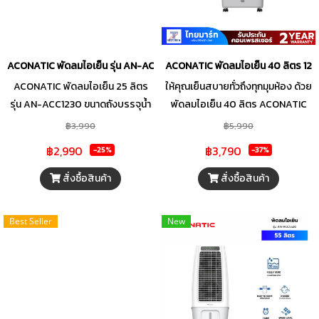
ACONATIC พัดลมไอเย็น รุ่น AN-ACC1230 ขนาดความจุ 25 ลิตร
ACONATIC พัดลมไอเย็น 40 ลิตร 12
ACONATIC พัดลมไอเย็น 25 ลิตร
ให้คุณเย็นสบายทั่วถึงทุกมุมห้อง ด้วย
รุ่น AN-ACC1230 ขนาดถังบรรจุน้ำ
พัดลมไอเย็น 40 ลิตร ACONATIC
25 ลิตร ปรับแรงลมได้ 3 ระดับ หน้า
รุ่น AN-ACC1200 มาพร้อมพลังลม
฿3,990
฿5,990
จอเป็นจอแบบ LED พร้อมปุ่มสัมผัส
แรงที่สามารถส่งลมได้ไกลสูงสุดถึง
฿2,990
฿3,790
-25%
-37%
ตั่งเวลาได้ 1 - 9 ชั่วโมง
15 เมตร ควบคุมง่ายด้วยหน้าจอ LED
และปุ่มกด หรือจะสั่งงานผ่านรีโมต
สั่งซื้อสินค้า
สั่งซื้อสินค้า
คอนโทรลก็สะดวกสบาย สามารถตั้ง
เวลาเปิด-ปิดล่วงหน้าได้สูงสุด 12
Best Seller
New
ชั่วโมง เลือกโหมดการทำงานที่เหมาะ
กับความต้องการของคุณได้ถึง 3
โหมด (Normal, Natural, Sleep)
พร้อมปรับระดับแรงลมได้ 3 ระดับ
(High, Medium, Low)