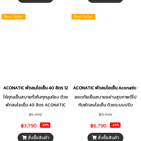
มาตรฐานความปลอดภัย มอก.934-
253
Best Seller
Best Seller
ACONATIC พัดลมไอเย็น 40 ลิตร 120W รุ่น AN-ACC1200
ACONATIC พัดลมไอเย็น Aconatic รุ
ให้คุณเย็นสบายทั่วถึงทุกมุมห้อง ด้วย
ลอดภัยเย็นสบายอย่างสุขภาพดีไป
พัดลมไอเย็น 40 ลิตร ACONATIC
กับพัดลมไอเย็น ด้วยระบบปรับ
รุ่น AN-ACC1200 มาพร้อมพลังลม
ทิศทาง(ซ้าย-ขวา) อัตโนมัติสามารถ
฿5,990
฿8,990
แรงที่สามารถส่งลมได้ไกลสูงสุดถึง
ปรับ สามารถปรับโหมดความเย็น 3
฿3,790
฿6,790
-37%
-24%
15 เมตร ควบคุมง่ายด้วยหน้าจอ LED
ระดับได้หลายระดับสั่งจากรีโมทที่มา
และปุ่มกด หรือจะสั่งงานผ่านรีโมต
พร้อมกับตัวเครื่อง พร้อมล้อเคลื่อย
สั่งซื้อสินค้า
สั่งซื้อสินค้า