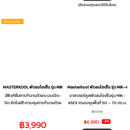
ร้านค้า ร้านอาหาร พื้นที่โล่งแจ้งทั่วไป
Cooling Pad ทั้ง 3 ด้าน ซึ่งจะดึงลม
(มีหลายคุณสมบัติให้เลือก)
สั่งซื้อพัดลมไอเย็น MASTERKOOL
ร้อนแล้วเปลี่ยนให้กลายเป็นลมเย็น
รุ่น MIK-08EC ได้ที่ ร้านค้าออนไลน์
เพื่อให้การทำกิจกรรมหรือการพัก
Best Seller
ห้างสรรพสินค้า ร้านขายเครื่องใช้
ผ่อนเต็มไปด้วยความเย็นสบายยิ่งขึ้น
ไฟฟ้า ตัวแทนจำหน่ายทั่วประเทศ
สามารถปรับได้ 3 ระดับและปรับส่าย
ได้ตามต้องการ โดดเด่นด้วยระบบ
โอโซนฆ่าเชื้อโรคในน้ำ ช่วยกำจัดเชื้อ
ไวรัสและแบคทีเรีย เพื่อให้ได้น้ำ
สะอาดตลอดการใช้งาน เหมาะ
สำหรับตั้งวางในพื้นที่ไม่เกิน 23
ตารางเมตร
MASTERKOOL พัดลมไอเย็น รุ่น MIK-S35EXL ความจุ 35 ลิตร เหมาะสำหรับพื้นท
Masterkool พัดลมไอเย็น รุ่น MIK-4
มีฟังก์ชั่นการทำงานด้วยระบบเปิด-
มาสเตอร์คูลพัดลมไอเย็นรุ่น MIK-
ปิด อัตโนมัติ ควบคุมการทำงานด้วย
45EX ครอบคุมพื้นที่ 50 – 70 ตร.ม.
รีโมทคอนโทล เคลื่อนย้ายสะดวกมี
ประหยัดไฟเพียง 72 สต./ชม.
฿7,570
ล้อเข็น มีระบบเตือนเมื่อน้ำหมดและ
฿3,990
฿6,990
-8%
ตัดการทำงานของปั้มอัตโนมัต