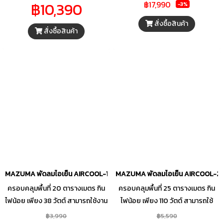
฿10,390
฿17,990
-3%
ระบบสัมผัส และหน้าจอแสดงผล
เย็น Cooling Pad ทั้ง 3 ด้าน ซึ่งจะดึง
แบบ LED ที่ช่วยให้อ่านข้อมูลการ
ลมร้อนแล้วเปลี่ยนให้กลายเป็นลม
สั่งซื้อสินค้า
สั่งซื้อสินค้า
ทำงานได้ง่าย สามารถปรับระดับ
เย็น เพื่อให้การทำกิจกรรมหรือการ
ความเร็วลมได้สูงสุดถึง 4 ระดับ
พักผ่อนเต็มไปด้วยความเย็นสบายยิ่ง
เลือกปรับมุมส่าย 90 องศา มาพร้อม
ขึ้น สามารถปรับได้ 3 ระดับและปรับ
ฟังก์ชันการใช้งานที่ครอบคลุม อาทิ
ส่ายได้ตามต้องการ โดดเด่นด้วย
มอเตอร์ระบบดับเบิ้ลบอลแบริ่ง
ระบบโอโซนฆ่าเชื้อโรคในน้ำ ช่วย
ไฮสสปีด, ระบบโอโซนฆ่าเชื้อโรค,
กำจัดเชื้อไวรัสและแบคทีเรีย เพื่อให้
ระบบไฟแสดงเตือนเมื่อน้ำใกล้หมด,
ได้น้ำสะอาดตลอดการใช้งาน เหมาะ
ระบบตัดปั๊มอัตโนมัติเมื่อน้ำหมด และ
สำหรับตั้งวางในพื้นที่ไม่เกิน 55
ระบบตั้งเวลาปิด เพื่อความสะดวก
ตารางเมตร
สบายต่อการใช้งาน และบรรยากาศ
ภายในที่พักอาศัยดียิ่งขึ้น
MAZUMA พัดลมไอเย็น AIRCOOL-10L
MAZUMA พัดลมไอเย็น AIRCOOL-2
ครอบคลุมพื้นที่ 20 ตารางเมตร กิน
ครอบคลุมพื้นที่ 25 ตารางเมตร กิน
ไฟน้อย เพียง 38 วัตต์ สามารถใช้งาน
ไฟน้อย เพียง 110 วัตต์ สามารถใช้
ได้อย่างต่อเนื่อง เพราะถังน้ำมีความจุ
งานได้อย่างต่อเนื่อง เพราะถังน้ำมี
฿3,990
฿5,590