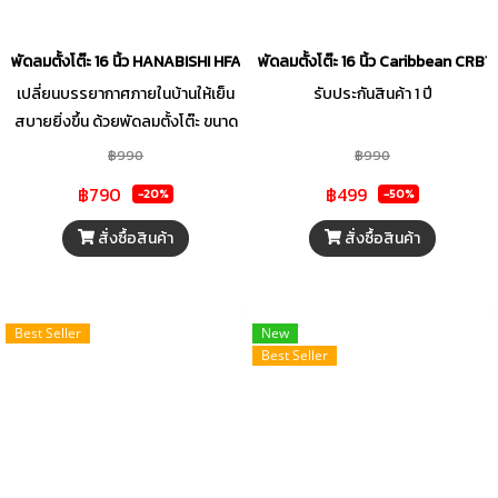
พัดลมตั้งโต๊ะ 16 นิ้ว HANABISHI HFA-816AD คละสี
พัดลมตั้งโต๊ะ 16 นิ้ว Caribbean CRB1
เปลี่ยนบรรยากาศภายในบ้านให้เย็น
รับประกันสินค้า 1 ปี
สบายยิ่งขึ้น ด้วยพัดลมตั้งโต๊ะ ขนาด
16 นิ้ว จาก HANABISHI ที่ผ่านการ
฿990
฿990
ออกแบบใบพัดให้มีรูปทรงโค้งจำนวน
฿790
฿499
-20%
-50%
3 แฉกขนาดใหญ่ ทำให้กระจายลมได้
อย่างสม่ำเสมอ พร้อมให้คุณปรับ
สั่งซื้อสินค้า
สั่งซื้อสินค้า
ระดับความแรงลมได้ถึง 3 ระดับตาม
ต้องการ ใช้งานได้อย่างมั่นใจด้วย
ระบบเทอร์มอฟิวส์ ที่จะตัดการทำงาน
Best Seller
New
เมื่ออุณหภูมิมอเตอร์สูงเกินกำหนด
Best Seller
เพื่อความปลอดภัยตลอดการใช้งาน
ทั้งยังมีขนาดกะทัดรัด น้ำหนักเบา
สามารถยกเคลื่อนย้ายได้สะดวกและ
สามารถใช้งานได้กับห้องหลากหลาย
สไตล์ไม่ว่าจะเป็น ห้องนั่งเล่น หรือ