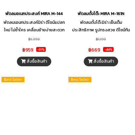
พัดลมอเนกประสงค์ MIRA M-144
พัดลมตั้งโต๊ะ MIRA M-161N
พัดลมเอนกประสงค์มิร่า ดีไซน์แปลก
พัดลมตั้งโต๊ะมิร่า เย็นเต็ม
ใหม่ ไม่ซ้ำใคร เคลื่อนย้ายง่ายสะดวก
ประสิทธิภาพ รูปทรงสวย ดีไซน์ทัน
สะบาย ได้รับการรับรองมาตรฐาน
สมัย โดดเด่นกับสีสันที่มีให้เลือก
฿1,390
฿1,190
ระดับโลก ISO 9001
หลากหลาย ปรับแรงลมได้ 3 ระดับ
฿959
฿669
-31%
-44%
ปรับส่ายซ้าย-ขวา และหยุดส่ายได้
ตามต้องการ
สั่งซื้อสินค้า
สั่งซื้อสินค้า
Best Seller
Best Seller