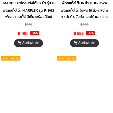
IMARFLEX พัดลมตั้งโต๊ะ 12 นิ้ว รุ่น IF-962
พัดลมตั้งโต๊ะ 16 นิ้ว รุ่น IF-952A
ๆ วัน
พัดลมตั้งโต๊ะ IMARFLEX รุ่น IF-962
พัดลมตั้งโต๊ะ ใบพัด 16 นิ้วกำลังไฟ
พัดลมแบบตั้งโต๊ะที่มาพร้อมดีไซน์
57 วัตต์ ปรับก้ม-เงยได้ และ ส่าย
แบบใหม่ที่สวยมีสไตล์ พร้อมสีสันที่
ซ้าย-ขวาได้ ปรับระดับแรงลมได้ 3
฿770
฿990
สดใส โดนใจทุกคน กระจายลมกว้าง
ระดับ
฿490
฿659
-36%
-33%
นุ่มนวล ขนาด 12 นิ้ว จัดเก็บง่าย
เคลื่อนย้ายสะดวก พร้อมใบพัด 3
สั่งซื้อสินค้า
สั่งซื้อสินค้า
ใบพัดกระจายลมได้ทั่งถึงและปรับ
แรงลมได้ 3 ระดับ ไม่ว่าจะอยู่ส่วนไหน
Best Seller
Best Seller
ของมุมห้องคุณก็ได้