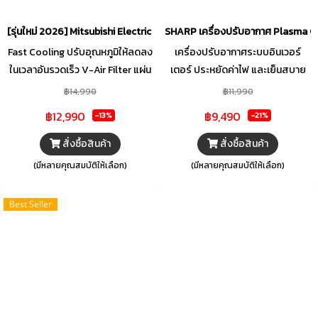
[รุ่นใหม่ 2026] Mitsubishi Electric เครื่องปรับอากาศติดผนัง KA Serie
SHARP เครื่องปรับอากาศ Plasma Clu
Fast Cooling ปรับอุณหภูมิให้ลดลง
เครื่องปรับอากาศระบบอินเวอร์
ในเวลาอันรวดเร็ว V-Air Filter แผ่น
เตอร์ ประหยัดค่าไฟ และเย็นสบาย
กรองฝุ่นกำจัดเชื้อไวรัส แบคทีเรีย
สม่ำเสมอ ระบบ J-Tech Inverter
฿14,990
฿11,990
และเชื้อราได้ในระดับเซลล์ Multi
ควบคุมอุณหภูมิได้อย่างแม่นยำ ลด
฿12,990
฿9,490
-13%
-21%
Flow Condenser (MFC) ระบบ
เสียงรบกวน ประหยัดพลังงาน
คอยล์ร้อนประสิทธิภาพสูง แลก
ทำงานควบคู่กับโหมด Eco ช่วยลดค่า
สั่งซื้อสินค้า
สั่งซื้อสินค้า
เปลี่ยนความร้อนได้ดียิ่งขึ้น
ไฟ
(มีหลายคุณสมบัติให้เลือก)
(มีหลายคุณสมบัติให้เลือก)
Best Seller