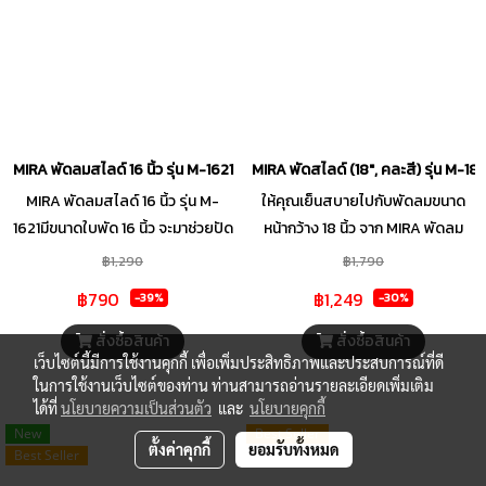
MIRA พัดลมสไลด์ 16 นิ้ว รุ่น M-1621
MIRA พัดสไลด์ (18", คละสี) รุ่น M-182
MIRA พัดลมสไลด์ 16 นิ้ว รุ่น M-
ให้คุณเย็นสบายไปกับพัดลมขนาด
1621มีขนาดใบพัด 16 นิ้ว จะมาช่วยปัด
หน้ากว้าง 18 นิ้ว จาก MIRA พัดลม
เป่าความร้อน ด้วยดีไซน์ที่เรียบง่าย
สไลด์ รุ่น M-1821 ดีไซน์เรียบง่าย
฿1,290
฿1,790
สะดวกต่อการใช้งาน เหมาะสำหรับ
เพื่อการใช้งานตามความคุ้นเคยของผู้
฿790
฿1,249
-39%
-30%
การใช้งานภายในบ้าน มาพร้อมกับปุ่ม
ใช้ ด้วยปุ่มกดปรับแรงลม 3 ระดับ
กดปรับระดับที่เคยชิน ตัวพัดลมทำมา
ปรับความสูงได้ตามต้องการ คลาย
สั่งซื้อสินค้า
สั่งซื้อสินค้า
จากวัสดุคุณภาพดี มีความแข็งแรง
ร้อนด้วยแรงลมธรรมชาติจาก Mira
เว็บไซต์นี้มีการใช้งานคุกกี้ เพื่อเพิ่มประสิทธิภาพและประสบการณ์ที่ดี
ในการใช้งานเว็บไซต์ของท่าน ท่านสามารถอ่านรายละเอียดเพิ่มเติม
ทนทานต่อการใช้งานในอากาศร้อน
ที่ให้แรงลมมากกว่า 1,210 รอบต่อนาที
ได้ที่
นโยบายความเป็นส่วนตัว
และ
นโยบายคุกกี้
อบอ้าวได้ดี พร้อมให้ความเย็นกับได้
ท่ามกลางบรรยากาศอันแสนร้อน
New
Best Seller
ตลอดเวลา ใช้งานไม่ยุ่งยาก โดย
อบอ้าว หรือในห้องที่ไม่มีอากาศ
ตั้งค่าคุกกี้
ยอมรับทั้งหมด
Best Seller
สวิตซ์ควบคุมแรงลมเป็นแบบปุ่มกด
ถ่ายเท เราขอเสนอ MIRA พัดลม