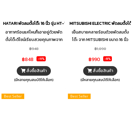
ห้องนอน ที่ช่วยมอบความสบายผ่อน
คลายให้พื้นที่คุณได้อย่างเต็มที่ในทุก
ๆ วัน
HATARI พัดลมตั้งโต๊ะ 16 นิ้ว รุ่น HT-T16M5 คละสี
MITSUBISHI ELECTRIC พัดลมตั้งโต๊ะ 1
อากาศร้อนแค่ไหนก็เอาอยู่ด้วยพัด
เย็นสบายคลายร้อนด้วยพัดลมตั้ง
ตั้งโต๊ะดีไซน์เรียบสวยคุณภาพจาก
โต๊ะ จาก MITSUBISHI ขนาด 16 นิ้ว
HATARI ผ่านกระบวนการผลิตที่ได้
สามารถปรับแรงลมได้ 3 ระดับ
฿948
฿1,090
มาตรฐาน เสริมความปลอดภัยด้วย
กระจายแรงลมได้อย่างทั่วถึง มีดีไซน์
฿848
฿990
-11%
-9%
ระบบตัดไฟอัตโนมัติ Thermo Fuse
ที่เรียบง่ายสีสันสวยงาม มาพร้อม
และมอเตอร์ประสิทธิภาพสูง ให้คุณ
มอเตอร์แบบปิดช่วยป้องกันสิ่ง
สั่งซื้อสินค้า
สั่งซื้อสินค้า
มั่นใจตลอดอายุการใช้งาน สามารถ
แปลกปลอมเข้าไปภายใน มี
(มีหลายคุณสมบัติให้เลือก)
(มีหลายคุณสมบัติให้เลือก)
ปรับแรงลมได้ถึง 3 ระดับตามความ
ประสิทธิภาพสูง ทนทาน และประหยัด
ต้องการ มาพร้อมใบพัด 3 แฉก ที่จะ
พลังงาน ตัวฐานมั่นคงทำมาจากวัสดุ
Best Seller
Best Seller
ช่วยส่งแรงลมได้อย่างสม่ำเสมอ ให้
คุณภาพดี มีความแข็งแรง ด้วยการ
สายลมที่เปี่ยมไปด้วยพลัง
ใช้วัสดุและชิ้นส่วนที่ไม่ลุกลามไฟ
สะดวกต่อการใช้งาน เพิ่มความ
ปลอดภัยด้วยระบบเทอร์โมฟิวส์ และ
เคอร์เร็นท์ฟิวส์ ที่ตัดไฟแบบอัตโนมัติ