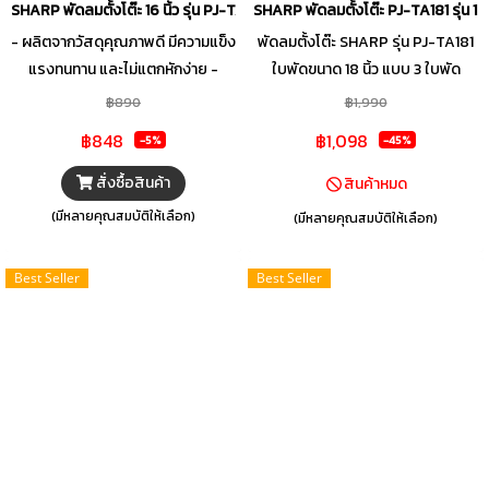
SHARP พัดลมตั้งโต๊ะ 16 นิ้ว รุ่น PJ-TA164 คละสี
SHARP พัดลมตั้งโต๊ะ PJ-TA181 รุ่น 18 
- ผลิตจากวัสดุคุณภาพดี มีความแข็ง
พัดลมตั้งโต๊ะ SHARP รุ่น PJ-TA181
แรงทนทาน และไม่แตกหักง่าย -
ใบพัดขนาด 18 นิ้ว แบบ 3 ใบพัด
ใบพัดลมขนาด 16 นิ้ว แบบ 3 ใบพัด
กระจายลมได้อย่างทั่วถึง ปรับการ
฿890
฿1,990
ช่วยกระจายลมได้อย่างทั่วถึง -
ส่าย ซ้าย-ขวาได้มากถึง 5 จังหวะ ชุด
฿848
฿1,098
-5%
-45%
ตะแกรงด้านหน้า-หลัง ดีไซน์ถี่เป็น
คอคุณภาพสูง ปรับระดับได้ง่าย
พิเศษเพิ่มความปลอดภัยมากขึ้น -
แข็งแรง ทนทาน ดีไซน์สวยเพรียว
สั่งซื้อสินค้า
สินค้าหมด
มีอายุการใช้งานยาวนาน และสามารถ
ฐานโค้งทันสมัย และแข็งแรงด้วย
(มีหลายคุณสมบัติให้เลือก)
(มีหลายคุณสมบัติให้เลือก)
ถอดทำความสะอาดใบพัดได้ - ปรับ
Engineering Design ตามมาตรฐาน
แรงลมได้ถึง 3 ระดับ มาพร้อม
คุณภาพญี่ปุ่น หูจับออกแบบพิเศษ
Best Seller
Best Seller
Thermal Fuse ตัดไฟอัตโนมัติ
แข็งแรง สะดวกในการเคลื่อนย้าย
พร้อมช่องเก็บสายไฟในตัว สะดวก
ต่อการจัดเก็บ