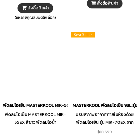
สั่งซื้อสินค้า
สั่งซื้อสินค้า
(มีหลายคุณสมบัติให้เลือก)
Best Seller
พัดลมไอเย็น MASTERKOOL MIK-55EX
MASTERKOOL พัดลมไอเย็น 93L รุ่
พัดลมไอเย็น MASTERKOOL MIK-
ปรับสภาพอากาศภายในห้องด้วย
55EX สีขาว พัดลมไอน้ำ
พัดลมไอเย็น รุ่น MIK-70EX จาก
MASTERKOOL รุ่น MIK-55EX ดีไซน์
MASTERKOOL ช่วยลดอุณหภูมิได้
฿18,590
โดดเด่นทันสมัยด้วยแผงควบคุม
5-15 องศาเซลเซียสผ่านแผ่นทำความ