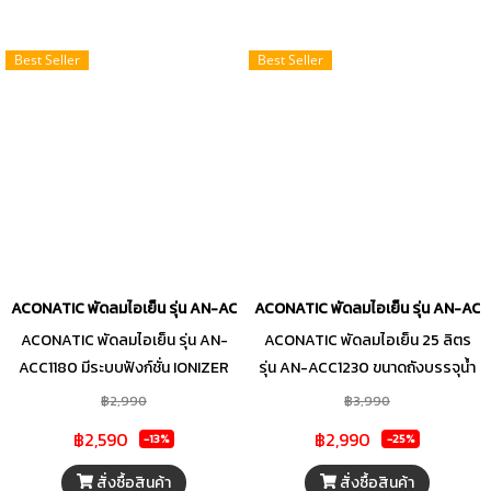
โหมดแห้ง เพื่อตอบสนองทุกความ
สามารถกระจายแรงลมได้อย่างทั่ว
ต้องการของคุณ
ถึง เพื่อให้ความเย็นโอบล้อมทั่วถึงทั้ง
Best Seller
Best Seller
ห้อง ครอบคลุมทุกพื้นที่การใช้งาน
ภายในบ้าน อีกหนึ่งตัวเลือกใหม่ของ
แอร์เคลื่อนที่ที่จะช่วยตอบโจทย์การ
ใช้งานของคุณได้อย่างเต็ม
ประสิทธิภาพ
ACONATIC พัดลมไอเย็น รุ่น AN-ACC1180 ความจุน้ำ 11 ลิตร
ACONATIC พัดลมไอเย็น รุ่น AN-ACC
ACONATIC พัดลมไอเย็น รุ่น AN-
ACONATIC พัดลมไอเย็น 25 ลิตร
ACC1180 มีระบบฟังก์ชั่น IONIZER
รุ่น AN-ACC1230 ขนาดถังบรรจุน้ำ
สร้างประจุลบในอากาศ เพื่อเพิ่ม
25 ลิตร ปรับแรงลมได้ 3 ระดับ หน้า
฿2,990
฿3,990
อากาศบริสุทธิ์ รีโมทคอนโทรลที่ให้
จอเป็นจอแบบ LED พร้อมปุ่มสัมผัส
฿2,590
฿2,990
-13%
-25%
คุณปรับความเย็นสบายได้ง่ายดาย
ตั่งเวลาได้ 1 - 9 ชั่วโมง
ช่วยกระจายลมได้ทั่วถึง ได้รับ
สั่งซื้อสินค้า
สั่งซื้อสินค้า