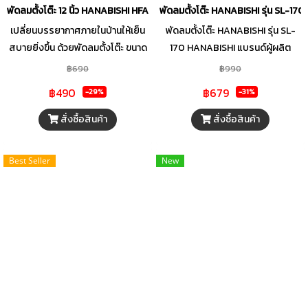
พัดลมตั้งโต๊ะ 12 นิ้ว HANABISHI HFA-812D
พัดลมตั้งโต๊ะ HANABISHI รุ่น SL-170
เปลี่ยนบรรยากาศภายในบ้านให้เย็น
พัดลมตั้งโต๊ะ HANABISHI รุ่น SL-
สบายยิ่งขึ้น ด้วยพัดลมตั้งโต๊ะ ขนาด
170 HANABISHI แบรนด์ผู้ผลิต
12 นิ้ว จาก HANABISHI ที่ผ่านการ
เครื่องใช้ไฟฟ้าในครัวเรือนที่อยู่คู่คน
฿690
฿990
ออกแบบใบพัดให้มีรูปทรงโค้งจำนวน
ไทยมากว่า 50 ปี ดำเนินงานผลิต
฿490
฿679
-29%
-31%
3 แฉกขนาดใหญ่ ทำให้กระจายลมได้
สินค้าที่หลากหลาย และการตรวจ
อย่างสม่ำเสมอ พร้อมให้คุณปรับ
สอบที่มีประสิทธิภาพ เพื่อผู้บริโภคได้
สั่งซื้อสินค้า
สั่งซื้อสินค้า
ระดับความแรงลมได้ถึง 3 ระดับตาม
ใช้งานสินค้าที่มีคุณภาพ รู้สึกคุ้มค่าใน
ต้องการ ใช้งานได้อย่างมั่นใจด้วย
ราคาที่จ่ายไป และความปลอดภัยเป็น
Best Seller
New
ระบบเทอร์มอฟิวส์ ที่จะตัดการทำงาน
หลัก บุญถาวรคัดสรรสินค้าคุณภาพ
เมื่ออุณหภูมิมอเตอร์สูงเกินกำหนด
เพื่อคุณโดยเฉพาะ
เพื่อความปลอดภัยตลอดการใช้งาน
ทั้งยังมีขนาดกะทัดรัด น้ำหนักเบา
สามารถยกเคลื่อนย้ายได้สะดวกและ
สามารถใช้งานได้กับห้องหลากหลาย
สไตล์ไม่ว่าจะเป็น ห้องนั่งเล่น หรือ
ห้องนอน ที่ช่วยมอบความสบายผ่อน
คลายให้พื้นที่คุณได้อย่างเต็มที่ในทุก