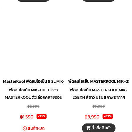
คอนโทรลก็สะดวกสบาย สามารถตั้ง
ย้ายสะดวกไปได้ในทุกพื้นที่ มีความจุ
เวลาเปิด-ปิดล่วงหน้าได้สูงสุด 12
น้ำที่ 45.0 ลิตร(อัตราการใช้น้ำ 0.4-
ชั่วโมง เลือกโหมดการทำงานที่เหมาะ
0.6 ลิตร/ชั่วโมง)ทำงานติดต่อกันได้
กับความต้องการของคุณได้ถึง 3
ถึง 7 ชั่วโมง
โหมด (Normal, Natural, Sleep)
พร้อมปรับระดับแรงลมได้ 3 ระดับ
(High, Medium, Low)
MasterKool พัดลมไอเย็น 9.3L MIK-08EC
พัดลมไอเย็น MASTERKOOL MIK-25
พัดลมไอเย็น MIK-08EC จาก
พัดลมไอเย็น MASTERKOOL MIK-
MASTERKOOL ตัวเลือกคลายร้อน
25EXN สีขาว ปรับสภาพอากาศ
ยอดนิยม ประหยัดไฟ เย็นสบายเป็น
ภายในห้องด้วยพัดลมไอเย็น รุ่น
฿2,390
฿5,990
ธรรมชาติ เหมาะสำหรับพื้นที่โล่งแจ้ง
MIK-25EXN จาก MASTERKOOL
฿1,590
฿3,990
-33%
-33%
หรือพื้นที่ที่มีอากาศถ่ายเทสะดวก
ช่วยลดอุณหภูมิได้ 5-15 องศา
เหมาะสำหรับ ห้องนอน ห้องทำงาน
เซลเซียสผ่านแผ่นทำความเย็น
สั่งซื้อสินค้า
สินค้าหมด