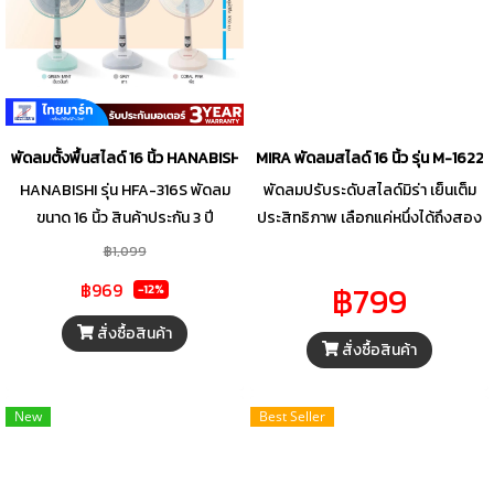
พัดลมตั้งพื้นสไลด์ 16 นิ้ว HANABISHI HFA-316S คละสี
MIRA พัดลมสไลด์ 16 นิ้ว รุ่น M-1622
HANABISHI รุ่น HFA-316S พัดลม
พัดลมปรับระดับสไลด์มิร่า เย็นเต็ม
ขนาด 16 นิ้ว สินค้าประกัน 3 ปี
ประสิทธิภาพ เลือกแค่หนึ่งได้ถึงสอง
ปรับความสูงได้ตามต้องการ รูปทรง
฿1,099
สวย ดีไซน์ทันสมัย โดดเด่นกับสีสันที่
฿969
฿799
-12%
มีให้เลือกหลากหลาย ผ่านการรับรอง
มาตรฐาน มอก. และฉลากประหยัด
สั่งซื้อสินค้า
สั่งซื้อสินค้า
ไฟเบอร์ 5 จากการไฟฟ้าฝ่ายผลิต
แห่งประเทศไทย
New
Best Seller