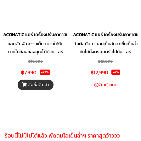
ACONATIC แอร์ เครื่องปรับอากาศเคลื่อนที่ 9000 BTU รุุ่น AN-PAC09A3
ACONATIC แอร์ เครื่องปรับอากาศเคล
มอบสัมผัสความเย็นสบายให้กับ
สัมผัสกับสายลมเย็นอันสดชื่นเย็นฉ่ำ
ภายในห้องของคุณได้ด้วย แอร์
กันได้ทั้งครอบครัวไปกับ แอร์
เคลื่อนที่ 9,000 BTU ACONATIC
เคลื่อนที่ รุ่น AN-PAC12C6 จาก
฿10,990
฿13,990
รุ่น AN-PAC09A3 ดีไซน์สวยงาม
แบรนด์คุณภาพ ACONATIC ที่
฿7,990
฿12,990
-27%
-7%
ขนาดกะทัดรัด พร้อมล้อเข็นเคลื่อน
ออกแบบมาเพื่อตอบโจทย์การ
ย้ายสะดวก เหมาะกับห้องขนาด 15-18
ทำความเย็นที่รวดเร็วและทรง
สั่งซื้อสินค้า
สินค้าหมด
ตร.ม. เพียงพอต่อการทำความเย็นได้
ประสิทธิภาพ มาพร้อม 3 ฟังก์ชันการ
ทั่วถึง ด้วยคอมเพรสเซอร์คุณภาพ
ใช้งานในเครื่องเดียวด้วยโหมด
สูง ทำงานเงียบสนิท พร้อมฟังก์ชัน
พัดลม, โหมดทำความเย็น และโหมด
Sleep Mode ช่วยให้คุณหลับสบาย
ลดความชื้น อีกทั้งยังมี Sleep Mode
ตลอดคืน อีกทั้งยังปรับแรงลมได้ 3
ที่จะช่วยปรับอุณหภูมิให้อยู่ในระดับที่
ระดับ เลือกโหมดการทำงานได้หลาก
เหมาะสม เพื่อให้คุณนอนหลับได้
ร้อนนี้ไม่มีไม่ได้แล้ว พัดลมไอเย็นฉ่ำๆ ราคาสุดว้าววว
หลาย ทั้งโหมดเย็น โหมดพัดลม และ
อย่างสบายกายตลอดทั้งคืน