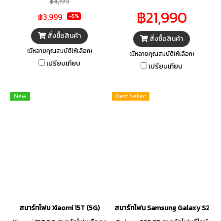
฿4,199
ใหญ่ที่ให้ภาพคมชัดเต็มตา
หน้าจอ AMOLED 4K พร้อม
฿21,990
฿3,999
แบตเตอรี่ขนาดใหญ่ใช้งานได้
แบตเตอรี่ ขนาดใหญ่ ใช้งานได้
-5%
ยาวนานตลอดวัน พร้อมรองรับ
ยาวนาน มาเป็นหัวแถวด้าน Leica
สั่งซื้อสินค้า
สั่งซื้อสินค้า
ระบบชาร์จเร็ว ทำให้ไม่ต้องกังวล
ได้แล้ววันนี้ที่ไทยมาร์ท
(มีหลายคุณสมบัติให้เลือก)
เรื่องแบตหมดระหว่างวัน
(มีหลายคุณสมบัติให้เลือก)
เปรียบเทียบ
เปรียบเทียบ
New
Best Seller
สมาร์ทโฟน Xiaomi 15T (5G)
สมาร์ทโฟน Samsung Galaxy S25 F