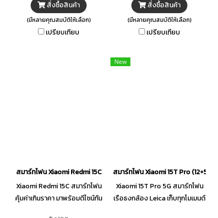
สั่งซื้อสินค้า
สั่งซื้อสินค้า
กว่าเดิม สนุกได้เต็มที่ตลอดวัน
ยาวนานทั้งวัน ไม่ว่าจะเล่นเกม ดูซี
(มีหลายคุณสมบัติให้เลือก)
(มีหลายคุณสมบัติให้เลือก)
รีส์ หรือใช้งานโซเชียล
เปรียบเทียบ
เปรียบเทียบ
New
สมาร์ทโฟน Xiaomi Redmi 15C
สมาร์ทโฟน Xiaomi 15T Pro (12+512G
Xiaomi Redmi 15C สมาร์ทโฟน
Xiaomi 15T Pro 5G สมาร์ทโฟน
คุ้มค่าเกินราคา มาพร้อมดีไซน์ทัน
เรือธงกล้อง Leica เก็บทุกโมเมนต์
สมัย โดดเด่นด้วยหน้าจอขนาด
ได้อย่างมืออาชีพ วิดีโอไหลลื่น