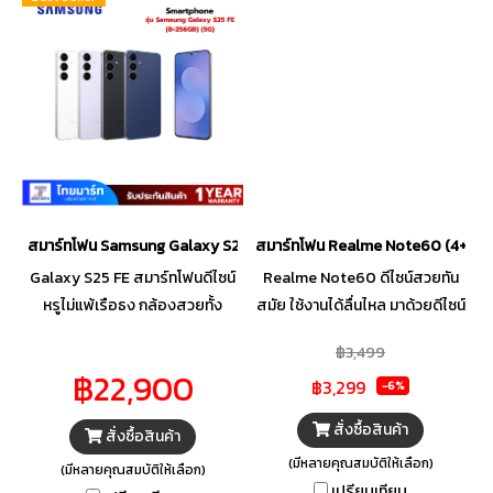
สมาร์ทโฟน Samsung Galaxy S25 FE (8+128GB) (5G)
สมาร์ทโฟน Realme Note60 (4+64
Galaxy S25 FE สมาร์ทโฟนดีไซน์
Realme Note60 ดีไซน์สวยทัน
หรูไม่แพ้เรือธง กล้องสวยทั้ง
สมัย ใช้งานได้ลื่นไหล มาด้วยดีไซน์
กลางวันและกลางคืน เล่นเกมลื่น
ตัวเครื่องโดดเด่นที่สุด พร้อมการ
฿3,499
ชิปแรง แบตอึดใช้งานได้ทั้งวัน
ป้องกันตัวเครื่องแบบ
฿22,900
฿3,299
พร้อมโหมดถ่ายภาพอัจฉริยะและ
ArmorShell ใช้งานได้อย่าง
-6%
AI ปรับภาพให้สวยเหมือนมือ
อัจฉริยะ แม้หน้าจอเปียกน้ำผ่าน
สั่งซื้อสินค้า
สั่งซื้อสินค้า
อาชีพ
เทคโนโลยี Rainwater Smart
(มีหลายคุณสมบัติให้เลือก)
Touch และมาพร้อมแบตเตอรี่ที่
(มีหลายคุณสมบัติให้เลือก)
เปรียบเทียบ