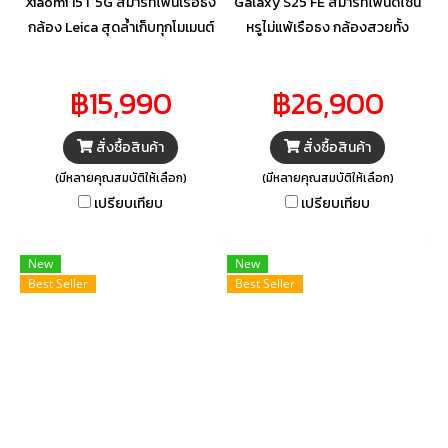
Xiaomi 15T 5G สมาร์ทโฟนเรือธง
Galaxy S25 FE สมาร์ทโฟนดีไซน์
กล้อง Leica สุดล้ำเก็บทุกโมเมนต์
หรูไม่แพ้เรือธง กล้องสวยทั้ง
ได้อย่างมืออาชีพ ทั้งภาพบุคคล
กลางวันและกลางคืน เล่นเกมลื่น
คมชัดและวิดีโอไหลลื่นระดับ 4K
ชิปแรง แบตอึดใช้งานได้ทั้งวัน
฿15,990
฿26,900
พร้อมแบตเตอรี่ ขนาดใหญ่ ที่ใช้
พร้อมโหมดถ่ายภาพอัจฉริยะและ
งานได้ยาวนานทั้งวัน
AI ปรับภาพให้สวยเหมือนมือ
สั่งซื้อสินค้า
สั่งซื้อสินค้า
อาชีพ
(มีหลายคุณสมบัติให้เลือก)
(มีหลายคุณสมบัติให้เลือก)
เปรียบเทียบ
เปรียบเทียบ
New
New
Best Seller
Best Seller