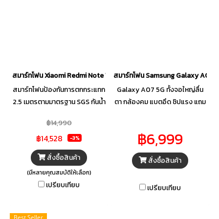
การชาร์จเร็วผ่านสาย 33W ชาร์จ
เพียง 31 นาทีได้แบตเตอรี่กลับมาที่
50%
สมาร์ทโฟน Xiaomi Redmi Note 15 Pro (12+512GB) (5G)
สมาร์ทโฟน Samsung Galaxy A07_
สมาร์ทโฟนป้องกันการตกกระแทก
Galaxy A07 5G ทั้งจอใหญ่ลื่น
2.5 เมตรตามมาตรฐาน SGS กันน้ำ
ตา กล้องคม แบตอึด ชิปแรง แถม
IP69K แช่น้ำลึกได้ 2 เมตร นานถึง
ยังกันน้ำกันฝุ่น IP54 ได้อีก ใช้งาน
฿14,990
24 ชั่วโมง กล้องรุ่นใหม่ ถ่ายชัดทุก
ลื่นไหล อัปเดตยาว 6 ปีไม่ต้องกลัว
฿6,999
฿14,528
มุมมอง จับคู่กับเลนส์ Ultra-wide
ตกเทรนด์ ใครหามือถือไว้เล่น ถ่าย
-3%
คมชัดทุกรายละเอียด
ทำงาน หรือดูหนังเครื่องเดียวจบ
สั่งซื้อสินค้า
สั่งซื้อสินค้า
(มีหลายคุณสมบัติให้เลือก)
เปรียบเทียบ
เปรียบเทียบ
Best Seller