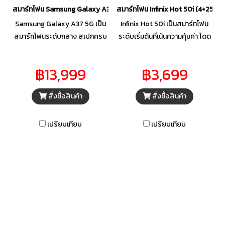
สมาร์ทโฟน Samsung Galaxy A37 5G (8+256GB) คละสี ดำ เทา ม่วง
สมาร์ทโฟน Infinix Hot 50i (4+256G
Samsung Galaxy A37 5G เป็น
Infinix Hot 50i เป็นสมาร์ทโฟน
สมาร์ทโฟนระดับกลาง สเปกครบ
ระดับเริ่มต้นที่เน้นความคุ้มค่า โดด
ครัน โดดเด่นด้วยหน้าจอ Super
เด่นด้วยหน้าจอ 120Hz ขนาด 6.7
AMOLED ขนาดใหญ่ 6.7 นิ้ว รี
นิ้ว ชิปเซ็ต Helio G81 และ
฿13,999
฿3,699
เฟรชเรต 120Hz ลื่นไหลสบายตา
แบตเตอรี่ 5000mAh ที่รองรับ
ขับเคลื่อนด้วยชิปเซ็ต Exynos
ชาร์จไว 18W ในราคาประหยัด
สั่งซื้อสินค้า
สั่งซื้อสินค้า
1480 กล้องหลัง 3 เลนส์ความ
ละเอียดสูงสุด 50MP และ
แบตเตอรี่อึด 5,000 mAh
เปรียบเทียบ
เปรียบเทียบ