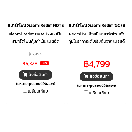
สมาร์ทโฟน Xiaomi Redmi NOTE 15 4G (8+256GB)
สมาร์ทโฟน Xiaomi Redmi 15C (8+2
Xiaomi Redmi Note 15 4G เป็น
Redmi 15C อีกหนึ่งสมาร์ตโฟนตัว
สมาร์ตโฟนคุ้มค่าเน้นแบตอึด
คุ้มในราคาระดับเริ่มต้นจากแบรนด์
6000 mAh หน้าจอ AMOLED
Redmi ประกาศวางขายใน
฿6,499
120Hz ขนาด 6.77 นิ้ว ชิปเซ็ต
ประเทศไทยอย่างเป็นทางการ มา
฿4,799
฿6,328
MediaTek Helio G100 Ultra
พร้อมความโดดเด่นในเรื่องของ
-3%
กล้องหลัก 108MP และชาร์จไว
หน้าจอแสดงผลกว้าถึง 6.9 นิ้ว
สั่งซื้อสินค้า
สั่งซื้อสินค้า
33W ชูจุดเด่นความทนทาน หน้าจอ
ความละเอียด HD+ ปรับความ
(มีหลายคุณสมบัติให้เลือก)
แข็งแกร่งรองรับการตกจากที่สูง
สว่างสูงสุด 810nits และอัตรา
(มีหลายคุณสมบัติให้เลือก)
เปรียบเทียบ
Refresh Rate สูงสุด 120Hz
เปรียบเทียบ
แบบ AdaptiveSync นอกจากนี้ยัง
มีอีกจุดเด่นคือขนาดของ
แบตเตอรี่ เพราะมีขนาดใหญ่ถึง
6000mAh ฟังเพลงติดต่อกันได้
นานถึง 82 ชั่วโมง และยังรองรับ