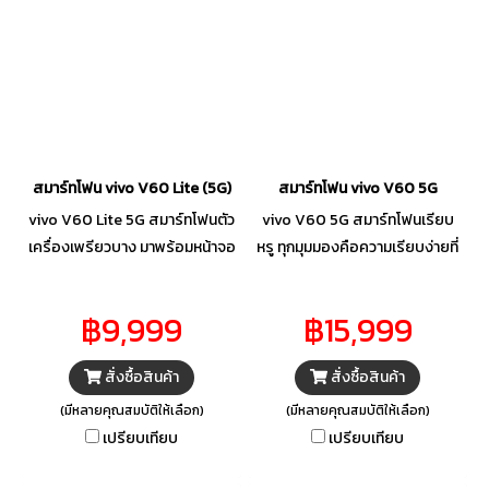
สมาร์ทโฟน vivo V60 Lite (5G)
สมาร์ทโฟน vivo V60 5G
vivo V60 Lite 5G สมาร์ทโฟนตัว
vivo V60 5G สมาร์ทโฟนเรียบ
เครื่องเพรียวบาง มาพร้อมหน้าจอ
หรู ทุกมุมมองคือความเรียบง่ายที่
AMOLED ความสว่าง 1000 นิต
ลงตัวอย่างแท้จริง ถ่ายภาพ
ชิป Dimensity 7360 Turbo รุ่น
พอร์ตเทรตเวทีซูมไกล 10x กันน้ำ
฿9,999
฿15,999
ใหม่ กันน้ำกันฝุ่น IP65 แบตเตอรี่
และป้องกันฝุ่นอย่างดีเยี่ยม การ
ยาวนานใช้ได้ทั้งวัน เป็นเจ้าของกัน
แช่น้ำ และมือที่เปียกหรือมัน ให้คุณ
สั่งซื้อสินค้า
สั่งซื้อสินค้า
ได้แล้ววันนี้ปักลงตะกร้าได้เลย
ใช้งานได้อย่างไร้กังวลในทุกสภาพ
แวดล้อม พร้อมระบบกันตกขั้นสูง
(มีหลายคุณสมบัติให้เลือก)
(มีหลายคุณสมบัติให้เลือก)
เปรียบเทียบ
เปรียบเทียบ