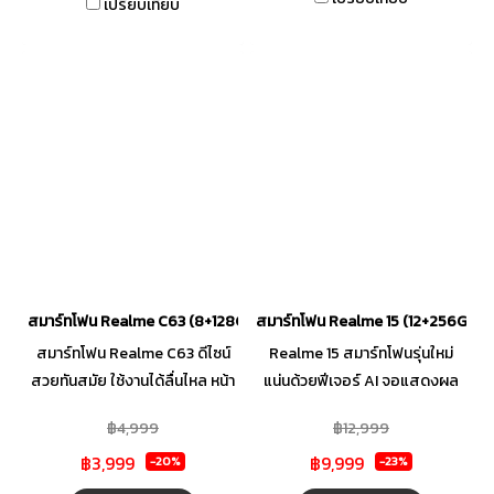
แข็งแกร่ง ชาร์จไว ทันใจกว่าเดิม
เปรียบเทียบ
สนุกได้เต็มที่ตลอดวัน
สมาร์ทโฟน Realme C63 (8+128GB)
สมาร์ทโฟน Realme 15 (12+256GB) (
สมาร์ทโฟน Realme C63 ดีไซน์
Realme 15 สมาร์ทโฟนรุ่นใหม่
สวยทันสมัย ใช้งานได้ลื่นไหล หน้า
แน่นด้วยฟีเจอร์ AI จอแสดงผล
จอขนาดใหญ่ มีเซ็นเซอร์วัดแสงคู่
ขนาดใหญ่ ความละเอียด FHD+,
฿4,999
฿12,999
AI มอบประสบการณ์การรับชมที่
OLED กล้องหลัก Sony IMX882
฿3,999
฿9,999
ยอดเยี่ยม มีแบตเตอรี่ที่แข็งแกร่ง
ถ่ายเซลฟี่ก็คมชัดด้วยกล้องหน้า
-20%
-23%
ขนาด 5,000mAh ชาร์จไว ทันใจ
AI แบตเตอรี่ความจุสูง ใช้งานได้