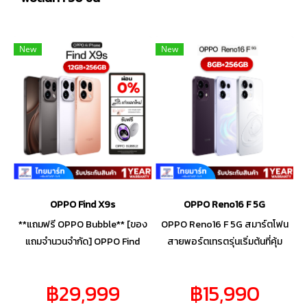
New
New
OPPO Find X9s
OPPO Reno16 F 5G
**แถมฟรี OPPO Bubble** [ของ
OPPO Reno16 F 5G สมาร์ตโฟน
แถมจำนวนจำกัด] OPPO Find
สายพอร์ตเทรตรุ่นเริ่มต้นที่คุ้ม
X9s 5G สมาร์ทโฟน กล้องเทพ แบ
ที่สุด ครั้งแรกของรุ่นเล็กลงตัว
ตอึดแบบตะโกน สายคอนเทนต์
ด้วยกล้องซูมไกลสุดตา 120 เท่า
฿29,999
฿15,990
หรือสายใช้งานหนักต้องยอมสยบ
พร้อมกล้องเซลฟี่ระดับโปร ไหล