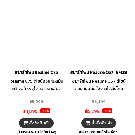
สมาร์ทโฟน Realme C75
สมาร์ทโฟน Realme C67 (8+128GB)
Realme C75 ดีไซน์สวยทันสมัย
สมาร์ทโฟน Realme C67 ดีไซน์
หน้าจอใหญ่จุใจ ความละเอียด
สวยทันสมัย ใช้งานได้ลื่นไหล
FHD+ จะดูหนังหรือเล่นเกมส์ก็
กล้อง 108MP ถ่ายภาพสวยทุกมุม
฿5,999
฿6,499
เพลิน พร้อมกล้องถ่ายภาพสวย
มอง Sensor Zoom 3X ดีที่สุด
฿4,899
฿5,299
ความละเอียดคมชัดและมาพร้อม
เมื่อรวมทั้งหมดเข้าด้วยกันจึงได้
-18%
-18%
กับแบตเตอรี่ที่ใหญ่ใช้งานได้
กล้องที่ถ่ายภาพได้สนุกยิ่งขึ้น
สั่งซื้อสินค้า
สั่งซื้อสินค้า
ตลอดทั้งวัน
พร้อมแบตเตอรี่ขนาดใหญ่
(มีหลายคุณสมบัติให้เลือก)
(มีหลายคุณสมบัติให้เลือก)
5,000 mAh ชาร์จไว ทันใจกว่า