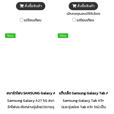
เพราะนี่คือสมาร์ทโฟนที่รวมความ
ลื่น สวยคมชัดทุกมุมมอง พร้อม
สั่งซื้อสินค้า
สั่งซื้อสินค้า
แรงและความอึดไว้ในเครื่องเดียว
แบตเตอรี่ใหญ่ยักษ์ ใช้งานข้ามวัน
แบบลงตัวสุดๆ ถ่ายรูปสวยคมชัด
สบาย ๆ ทนทานขั้นสุดด้วย
(มีหลายคุณสมบัติให้เลือก)
ทุกระยะ หน้าจอสู้แสงแดดเมือง
มาตรฐานกันน้ำกันฝุ่นระดับท็อป
เปรียบเทียบ
เปรียบเทียบ
ไทยได้สบายมาก
New
New
สมาร์ทโฟน SAMSUNG Galaxy A27 5G (8+128GB) คละสี ดำ เทา ม่วง
แท็บเล็ต Sansung Galaxy Tab A11+ (
Samsung Galaxy A27 5G สมา
Samsung Galaxy Tab A11+
ร์ทโฟนระดับกลางรุ่นใหม่ (ความจุ
(และรุ่นย่อย Tab A11+ 5G) เป็น
8GB / 128GB) โดดเด่นด้วยชิป
แท็บเล็ตหน้าจอ 11 นิ้วที่โดดเด่น