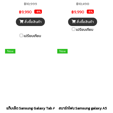
฿10,999
฿10,490
เซ็ต Snapdragon 6 Gen 3 หน้า
ด้วยความคุ้มค่า มาพร้อมจอ
฿9,990
฿9,990
จอ Super AMOLED ขนาด 6.7 นิ้ว
รีเฟรชเรท 90Hz และลำโพงสี่ตัว
-9%
-5%
(120Hz) และการันตีอัปเดต OS
ระบบ Dolby Atmos เหมาะ
สั่งซื้อสินค้า
สั่งซื้อสินค้า
นานถึง 6 ปี
สำหรับการเรียน การทำงานทั่วไป
เปรียบเทียบ
และความบันเทิง
เปรียบเทียบ
New
New
แท็บเล็ต Sansung Galaxy Tab A11+ (Wi-Fi, 11.0") (6+128GB)
สมาร์ทโฟน Samsung galaxy A57 5G 