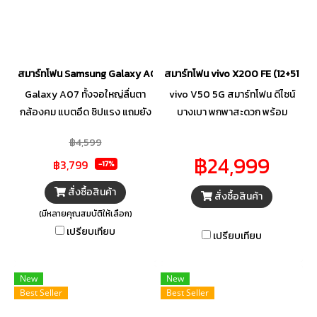
สมาร์ทโฟน Samsung Galaxy A07
สมาร์ทโฟน vivo X200 FE (12+512GB
Galaxy A07 ทั้งจอใหญ่ลื่นตา
vivo V50 5G สมาร์ทโฟน ดีไซน์
กล้องคม แบตอึด ชิปแรง แถมยัง
บางเบา พกพาสะดวก พร้อม
กันน้ำกันฝุ่น IP54 ได้อีก ใช้งานลื่น
ประสบการณ์ที่ลื่นไหล กล้องคม
฿4,599
ไหล อัปเดตยาว 6 ปีไม่ต้องกลัวตก
ชัด ถ่ายภาพสวยทุกมุมมอง และ
฿24,999
฿3,799
เทรนด์ ใครหามือถือไว้เล่น ถ่าย
เพลิดเพลินกับการถ่ายรูปได้ทุ
-17%
ทำงาน หรือดูหนังเครื่องเดียวจบ
กช็อต พร้อมชาร์จไว 90W ให้คุณ
สั่งซื้อสินค้า
สั่งซื้อสินค้า
ใช้งานได้ตลอดวันอย่างเต็มที่ ไม่ว่า
(มีหลายคุณสมบัติให้เลือก)
จะดูหนังหรือเล่นเกม
เปรียบเทียบ
เปรียบเทียบ
New
New
Best Seller
Best Seller