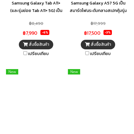
Samsung Galaxy Tab A11+
Samsung Galaxy A57 5G เป็น
(และรุ่นย่อย Tab A11+ 5G) เป็น
สมาร์ตโฟนระดับกลางสเปกคุ้มรุ่น
แท็บเล็ตหน้าจอ 11 นิ้วที่โดดเด่น
ล่าสุดจากซัมซุง ชูจุดเด่นด้วยชิป
฿8,490
฿17,999
ด้วยความคุ้มค่า มาพร้อมจอ
Exynos 1680, หน้าจอ Super
฿7,990
฿17,500
รีเฟรชเรท 90Hz และลำโพงสี่ตัว
AMOLED+ 120Hz ขนาด 6.7 นิ้ว,
-6%
-3%
ระบบ Dolby Atmos เหมาะ
กล้องหลัก 50MP กันสั่น OIS, และ
สั่งซื้อสินค้า
สั่งซื้อสินค้า
สำหรับการเรียน การทำงานทั่วไป
แบตเตอรี่ 5,000 mAh พร้อม
เปรียบเทียบ
เปรียบเทียบ
และความบันเทิง
ระบบชาร์จไว 45W
New
New