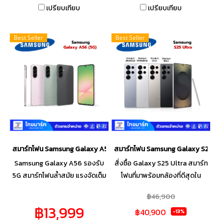
เปรียบเทียบ
เปรียบเทียบ
เดิม สนุกได้เต็มที่ตลอดวัน
Best Seller
Best Seller
สมาร์ทโฟน Samsung Galaxy A56 (8+128GB) (12+256GB) (5G)
สมาร์ทโฟน Samsung Galaxy S25 Ul
Samsung Galaxy A56 รองรับ
สั่งซื้อ Galaxy S25 Ultra สมาร์ท
5G สมาร์ทโฟนล้ำสมัย แรงจัดเต็ม
โฟนที่มาพร้อมกล้องที่ดีสุดใน
เพื่อทุกไลฟ์สไตล์ ผสานความเร็ว
Galaxy และปากกา S Pen ที่เป็น
฿46,900
แรง และดีไซน์ที่ทันสมัย เหมาะ
มากกว่าปากกา เปรียบเสมือนผู้
฿13,999
฿40,900
สำหรับทุกการใช้งาน ไม่ว่าจะ
ช่วยส่วนตัว ใช้สั่งถ่ายรูป เปลี่ยน
-13%