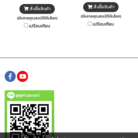
เป็นการทำงานหรือความบันเทิง
สไลด์ แปลภาษา แต่งรูป เล่นเกม
สั่งซื้อสินค้า
สั่งซื้อสินค้า
และอีกมากมาย พร้อมด้วยกล้อง
(มีหลายคุณสมบัติให้เลือก)
คุณภาพสูง ถ่ายภาพสวย คมชัด
(มีหลายคุณสมบัติให้เลือก)
เปรียบเทียบ
เก็บครบทุกรายละเอียด มากกว่าที่
เปรียบเทียบ
ตาคุณเห็น
@@thaimart