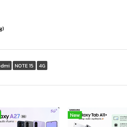
g)
edmi
NOTE 15
4G
New