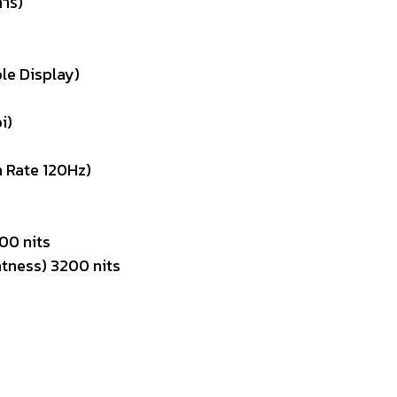
การ)
le Display)
i)
sh Rate 120Hz)
800 nits
htness) 3200 nits