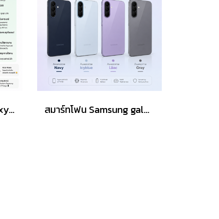
แท็บเล็ต Sansung Galaxy Tab A11+ (Wi-Fi, 11.0") (6+128GB)
สมาร์ทโฟน Samsung galaxy A57 5G (12+256GB) คละสี ดำ เทา ม่วง