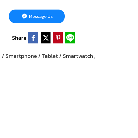
Message Us
Share
ือ / Smartphone / Tablet / Smartwatch
,