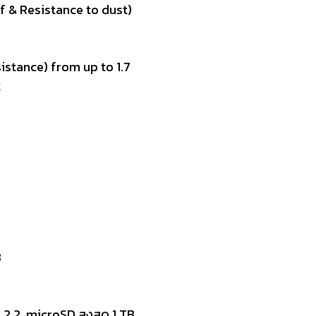
f & Resistance to dust)
istance) from up to 1.7
t
3
.2, microSD สูงสุด 1 TB