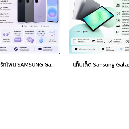
สมาร์ทโฟน SAMSUNG Galaxy A27 5G (8+128GB) คละสี ดำ เทา ม่วง