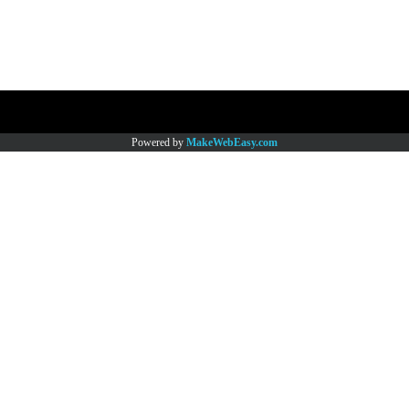
Copy right by www.thaimartonline.com
Powered by
MakeWebEasy.com