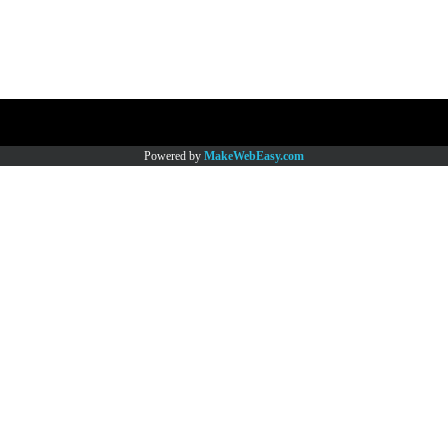
Copy right by www.thaimartonline.com
Powered by
MakeWebEasy.com