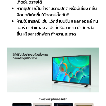
เกิดอันตรายได้
หากอุปกรณ์ไม่ทำงานตามปกติ หรือมีเสียง กลิ่น
ผิดปกติเกิดขึ้นให้ถอดปลั๊กทันที
ห้ามใช้สารเคมี เช่น แว็กซ์ เบนซีน แอลกอฮอล์ ทิน
เนอร์ ยาฆ่าแมลง สเปรย์ปรับอากาศ น้ำมันหล่อ
ลื่น หรือสารซักฟอก ทำความสะอาด