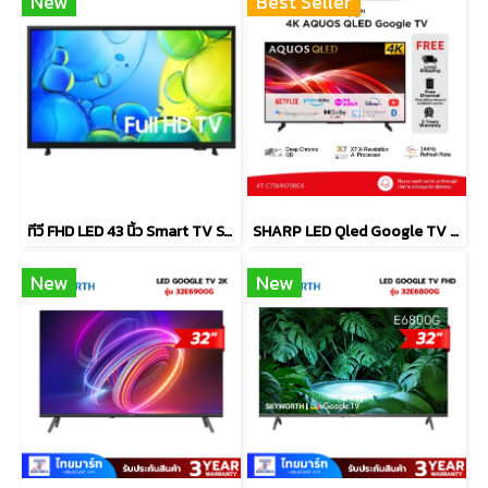
New
Best Seller
ทีวี FHD LED 43 นิ้ว Smart TV SAMSUNG รุ่น UA43F6000FKXXT
SHARP LED Qled Google TV 4KTV รุ่น 4T-C75HN7000X
New
New