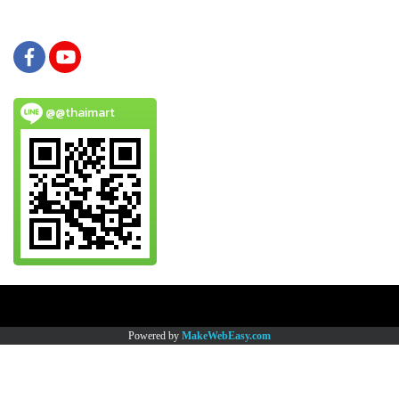
@@thaimart
Copy right by www.thaimartonline.com
Powered by
MakeWebEasy.com