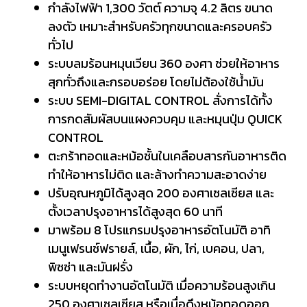
กำลังไฟฟ้า 1,300 วัตต์ ความจุ 4.2 ลิตร ขนาด
ลงตัว เหมาะสำหรับครัวทุกขนาดและครอบครัว
ทั่วไป
ระบบลมร้อนหมุนเวียน 360 องศา ช่วยให้อาหาร
สุกทั่วถึงและกรอบอร่อย โดยไม่ต้องใช้น้ำมัน
ระบบ SEMI-DIGITAL CONTROL สั่งการได้ทั้ง
การกดสัมผัสบนแผงควบคุม และหมุนปุ่ม QUICK
CONTROL
ตะกร้าทอดและหม้อชั้นในเคลือบสารกันอาหารติด
ทำให้อาหารไม่ติด และล้างทำความสะอาดง่าย
ปรับอุณหภูมิได้สูงสุด 200 องศาเซลเซียส และ
ตั้งเวลาปรุงอาหารได้สูงสุด 60 นาที
มาพร้อม 8 โปรแกรมปรุงอาหารอัตโนมัติ อาทิ
เมนูเฟรนช์ฟรายส์, เนื้อ, ผัก, ไก่, เบคอน, ปลา,
พิซซ่า และมันฝรั่ง
ระบบหยุดทำงานอัตโนมัติ เมื่อความร้อนสูงเกิน
250 องศาเซลเซียส หรือเมื่อดึงหม้อทอดออก