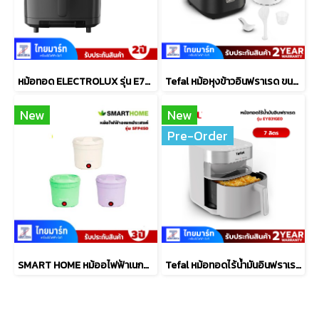
หม้อทอด ELECTROLUX รุ่น E7AF1-700P ขนาด6.9 ลิตร
Tefal หม้อหุงข้าวอินฟราเรด ขนาด 1.5L รุ่น RK8868
New
New
Pre-Order
SMART HOME หม้ออไฟฟ้าเนกประสงค์ 1 ลิตร รุ่น SFP450
Tefal หม้อทอดไร้น้ำมันอินฟราเรด ระบบดิจิทัล ขนาด 7 ลิตร รุ่น EY831GE0​