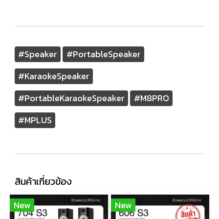
#Speaker
#PortableSpeaker
#KaraokeSpeaker
#PortableKaraokeSpeaker
#M8PRO
#MPLUS
สินค้าเกี่ยวข้อง
New
New