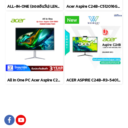
ALL-IN-ONE (ออลอินวัน) LENOVO IDEACENTRE AIO3 24IAP7-F0GH0029TA
Acer Aspire C24B-C512016GT23Mi/T001 (DQ.BU3ST.001)
New
All In One PC Acer Aspire C24-1300-R38G0T23Mi/T001 (DQ.BKRST.001)
ACER ASPIRE C24B-R3-54016GT23MI/T001(DQ.BXGST.001)