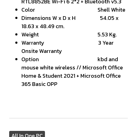
RTL8852BE Wi-Fi 6 2*2 + Bluetooth v5.3
Color Shell White
Dimensions W x D x H 54.05 x
18.63 x 48.49 cm.
Weight 5.53 Kg.
Warranty 3 Year
Onsite Warranty
Option kbd and
mouse white wireless // Microsoft Office
Home & Student 2021 + Microsoft Office
365 Basic OPP
All In One PC