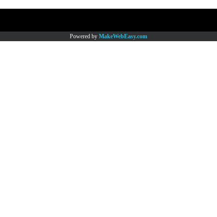
Copy right by www.thaimartonline.com
Powered by
MakeWebEasy.com