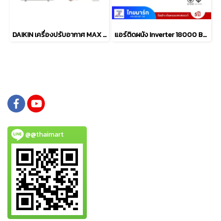
DAIKIN เครื่องปรับอากาศ MAX INVERTER SABAI SERIES FTKB-ZV2S มีให้เลือก 5 ขนาด [9,000-24,000 BTU]
แอร์ติดผนัง Inverter 18000 BTU MITSUBISHI ELECTRIC รุ่น MSY-JZ18VF
@@thaimart