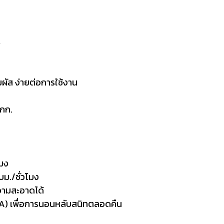
4
ัส ง่ายต่อการใช้งาน
 กก.
มง
./ชั่วโมง
ามสะอาดได้
(A) เพื่อการนอนหลับสนิทตลอดคืน