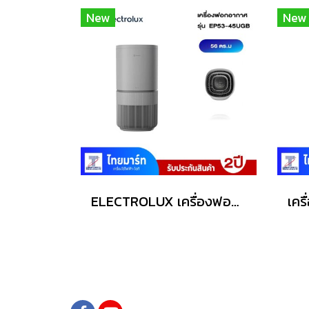
New
New
ELECTROLUX เครื่องฟอกอากาศ WiFi 56 ตรม.UV PM1.0 รุ่น EP53-45UGB