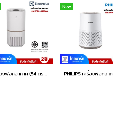
New
เครื่องฟอกอากาศ (54 ตร.ม.) ELECTROLUX รุ่น EP53-45SWA