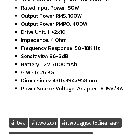
Rated Input Power: 80W
Output Power RMS: 100W
Output Power PMPO: 400W
Drive Unit: 1"+2x10"
Impedance: 4 Ohm
Frequency Response: 50-18K Hz
Sensitivity: 96+3dB
Battery: 12V 7000mAh
G.W.: 17.26 KG
Dimensions: 430x394x958mm
Power Source Voltage: Adapter DC15V/3A
ลำโพง
ลำโพงไอว่า
ลำโพงบลูทูธดีไซน์คลาสสิก