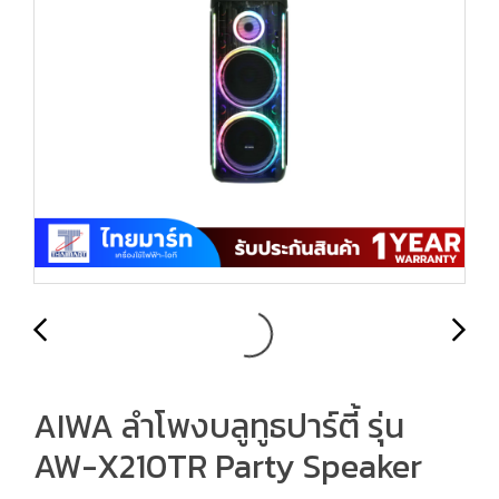
AIWA ลำโพงบลูทูธปาร์ตี้ รุ่น
AW-X210TR Party Speaker