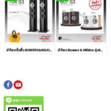
ลำโพงตั้งพื้น BOWERS&WILKINS รุ่น 704 S3
ลำโพง Bowers & Wilkins รุ่น607 S3
@@thaimart