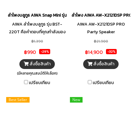
ลำโพงบลูทูธ AIWA Snap Mini รุ่น BST-220T
ลำโพง AIWA AW-X2121DSP PRO Pa
AIWA ลำโพงบลูทูธ รุ่น BST-
AIWA AW-X2121DSP PRO
220T คือคำตอบที่คุณกำลังมอง
Party Speaker
หา! ด้วยการออกแบบที่ทันสมัย
฿1,390
฿21,900
และเทคโนโลยีการเสียงที่ยอด
฿990
฿14,900
-29%
-32%
เยี่ยม BST-220T มอบ
ประสบการณ์ฟังเพลงที่ไม่มีที่ติ
สั่งซื้อสินค้า
สั่งซื้อสินค้า
ฟังก์ชันการควบคุมที่สะดวก BST-
(มีหลายคุณสมบัติให้เลือก)
220T คุณภาพเสียงระดับ
เปรียบเทียบ
เปรียบเทียบ
พรีเมียมพร้อมด้วยระบบเสียงที่
ถูกพัฒนาใหม่ ให้เสียงที่คมชัดและ
Best Seller
New
เต็มไปด้วยรายละเอียดไม่ว่าจะเป็น
เสียงเบสที่ทรงพลังหรือเสียงสูง
ที่ใสสะอาด นอกจากนี้การเชื่อมต่อ
ที่รวดเร็วด้วยเทคโนโลยีบลูทูธ 5.3
ทำให้การเชื่อมต่อกับอุปกรณ์ต่างๆ