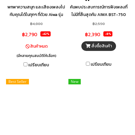
พกพาความสนุก และเสียงเพลงไป
ค้นพบประสบการณ์การฟังเพลงที่
กับคุณได้ในทุกๆ ที่ด้วย Aiwa รุ่น
ไม่มีที่สิ้นสุดกับ AIWA BST-750
MI-X100 RETRO II ลำโพงพกพา
ลำโพงบลูทูธสุดพิเศษที่มาพร้อม
฿4,800
฿2,590
บลูทูธ ที่มีขนาดกะทัดรัดพร้อมการ
กับพลังเสียง 35 วัตต์ ที่จะทำให้
฿2,790
฿2,390
-42%
-8%
ออกแบบสไตล์ Retro สามารถ
คุณรู้สึกถึงความเต็มอิ่มของดนตรี
พกพาได้อย่างสะดวกสบายด้วยหู
ในทุก ๆ จังหวะ
สั่งซื้อสินค้า
สินค้าหมด
หิ้ว พร้อมด้วยเสียงที่ดังกระหึ่ม
(มีหลายคุณสมบัติให้เลือก)
ด้วยแรงขับที่สูงถึง 30W สามารถ
เปรียบเทียบ
เปรียบเทียบ
เชื่อมต่อได้อย่างครบครันทั้งมี
สายหรือไร้สายก็ตาม นอกจากนี้
Best Seller
New
ยังสามารถเชื่อมต่อเข้าด้วยกัน
แบบ Stereo Pairing เพื่อเพิ่ม
อรรถรสในการฟังเพลงมากยิ่งขึ้น
ได้อีกด้วย