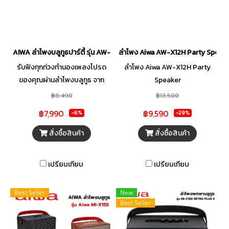
รวดเร็วและเสถียร ให้คุณ
เพลิดเพลินกับเพลงโปรดของคุณ
ได้โดยไม่สะดุด
AIWA ลำโพงบลูทูธปาร์ตี้ รุ่น AW-X210TR Party Speaker
ลำโพง Aiwa AW-X12H Party Speak
รับฟังทุกท่วงทำนองเพลงโปรด
ลำโพง Aiwa AW-X12H Party
ของคุณผ่านลำโพงบลูทูธ จาก
Speaker
AIWA ที่มีกำลังขับ 100 วัตต์
฿8,490
฿13,500
สามารถเชื่อมต่อแบบ True
฿7,990
฿9,590
-6%
-29%
Wireless Stereo เข้ากับลำโพง
AW-X210T อีกหนึ่งเครื่อง เพื่อ
สั่งซื้อสินค้า
สั่งซื้อสินค้า
สร้างสนามเสียงที่ดังกระหึ่ม
มากกว่าที่เคย พร้อมทั้งมี
เปรียบเทียบ
เปรียบเทียบ
ไมโครโฟนไร้สาย 2 ตัว ทำให้คุณ
ดวลไมค์ร้องเพลงกับเพื่อนๆ ได้
Best Seller
New
อย่างเพลิดเพลิน นอกจากนี้ยังมี
Best Seller
ปุ่มควบคุมแสงไฟในตัวเครื่องที่
ช่วยเสริมสร้างบรรยากาศงาน