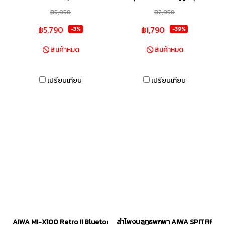
ปานกลาง ซึ่งเมื่อเปรียบเทียบกับ
X96 จาก AIWA ที่มีกำลังขับ 20
฿5,950
฿2,950
สเปกภายใน ฟังก์ชันการใช้งานที่ให้
วัตต์ ให้เสียงเบสอันหนักแน่น ซึ่งผู้
฿5,790
฿1,790
-3%
-39%
มาแบบจัดเต็มตามสไตล์ ลำโพง
ใช้สามารถปรับระดับเสียงแหลม
Aiwa ก็ต้องบอกเลยว่าตัวลำโพง
เสียงเบส และระดับความดังได้
สินค้าหมด
สินค้าหมด
นั้นคุ้มค่าคุ้มราคาไม่ผิดหวังอย่าง
เพิ่มเติม เพื่อให้เป็นไปในโทนที่คุณ
แน่นอน
ชื่นชอบได้
เปรียบเทียบ
เปรียบเทียบ
AIWA MI-X100 Retro II Bluetooth Speaker ลำโพงบลูทูธพกพา BASS+
ลำโพงบลูทูธพกพา AIWA SPITFIRE 