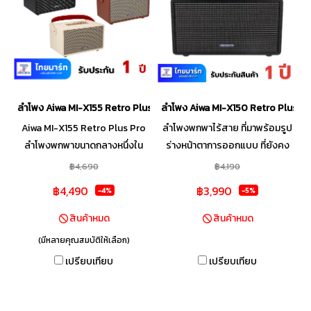
ปาร์ตี้ของคุณให้สนุกยิ่งขึ้น
ลำโพง Aiwa MI-X155 Retro Plus Pro Portable Speaker
ลำโพง Aiwa MI-X150 Retro Plus II 
Aiwa MI-X155 Retro Plus Pro
ลำโพงพกพาไร้สาย ที่มาพร้อมรูป
ลำโพงพกพาขนาดกลางหนึ่งใน
ร่างหน้าตาการออกแบบ ที่ยังคง
สมาชิกลำโพงซีรีส์ MI-X เจเนอเร
คาแรคเตอร์ความ Retro,
฿4,690
฿4,190
ชันใหม่ปี 2023 รูปลักษณ์ดีไซน์
Vintage แบบในรุ่นก่อนหน้าเอาไว้
฿4,490
฿3,990
-4%
-5%
สไตล์คลาสสิกพร้อมสายหิ้วหนัง
อย่างครบถ้วน เพิ่มเติมคือส่วน
อันเป็นเอกลักษณ์ประจำซีรีส์ วัสดุ
ของสเปกที่ได้รับการอัพเกรดให้มี
สินค้าหมด
สินค้าหมด
และงานประกอบยังคงมีคุณภาพดี
ความทันสมัยตอบโจทย์การใช้งาน
(มีหลายคุณสมบัติให้เลือก)
ตามมาตรฐานแบรนด์ญี่ปุ่น โดด
กับเทคโนโลยีใหม่ๆ มากขึ้น ตัว
เปรียบเทียบ
เปรียบเทียบ
เด่นด้วยพลังเสียง 80W RMS
ลำโพงมีขนาดกำลังดีพกพาสะดวก
ปรับทุ้ม-แหลมได้ตามชอบผ่านปุ่ม
และมาพร้อมหูหิ้วที่ทำให้ให้สามารถ
หมุนควบคุมด้านบนลำโพง ฟังก์ชัน
ทำให้สามารถถือหิ้วพกพาไปด้วย