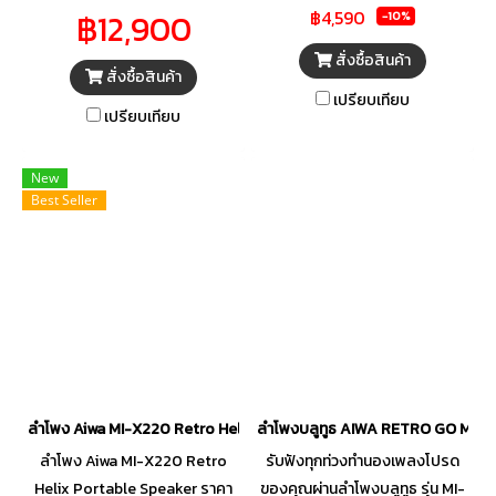
SUPER BASS PBX200 PB
ห้อง นอกจากนี้ยังมี DSP (Digital
฿12,900
฿4,590
-10%
X200 PB-X200
Signal Processor) ที่ให้คุณภาพ
เสียงที่ดีที่สุด นอกจากนี้ ลำโพงยัง
สั่งซื้อสินค้า
สั่งซื้อสินค้า
มาพร้อมแบตเตอรี่ความจุ
เปรียบเทียบ
6,000mAh ช่วยให้คุณฟังหรือ
เปรียบเทียบ
ร้องเพลงโปรดได้ตลอดทั้งวัน
New
Best Seller
ลำโพง Aiwa MI-X220 Retro Helix Portable Speaker
ลำโพงบลูทูธ AIWA RETRO GO MI-X
ลำโพง Aiwa MI-X220 Retro
รับฟังทุกท่วงทำนองเพลงโปรด
Helix Portable Speaker ราคา
ของคุณผ่านลำโพงบลูทูธ รุ่น MI-