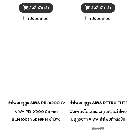
สั่งซื้อสินค้า
สั่งซื้อสินค้า
เปรียบเทียบ
เปรียบเทียบ
ลำโพงบลูทูธ AIWA PB-X200 Comet -White
ลำโพงบลูทูธ AIWA RETRO ELITE 
AIWA PB-X200 Comet
ฟังเพลงโปรดของคุณด้วยลำโพง
Bluetooth Speaker ลำโพง
บลูทูธจาก AIWA ลำโพงกำลังขับ
บลูทูธพกพา 8 นิ้ว ไมค์ 2 ตัว
80W ให้เสียงเบสอันทรงพลังทั่ว
฿5,090