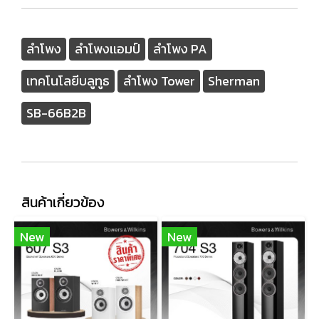
ลำโพง
ลำโพงเเอมป์
ลำโพง PA
เทคโนโลยีบลูทูธ
ลำโพง Tower
Sherman
SB-66B2B
สินค้าเกี่ยวข้อง
New
New