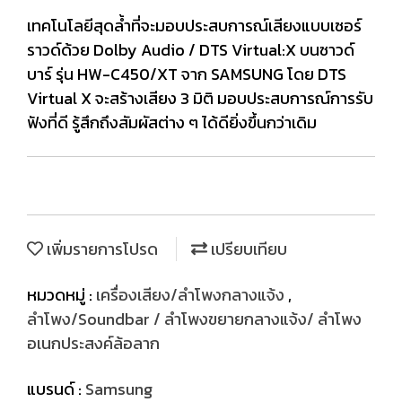
เทคโนโลยีสุดล้ำที่จะมอบประสบการณ์เสียงแบบเซอร์
ราวด์ด้วย Dolby Audio / DTS Virtual:X บนซาวด์
บาร์ รุ่น HW-C450/XT จาก SAMSUNG โดย DTS
Virtual X จะสร้างเสียง 3 มิติ มอบประสบการณ์การรับ
ฟังที่ดี รู้สึกถึงสัมผัสต่าง ๆ ได้ดียิ่งขึ้นกว่าเดิม
เพิ่มรายการโปรด
เปรียบเทียบ
หมวดหมู่ :
เครื่องเสียง/ลำโพงกลางแจ้ง
,
ลำโพง/Soundbar / ลำโพงขยายกลางแจ้ง/ ลำโพง
อเนกประสงค์ล้อลาก
แบรนด์ :
Samsung