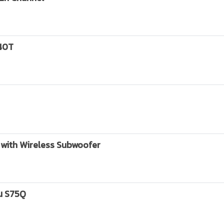
S40T
r with Wireless Subwoofer
น S75Q