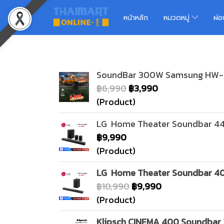
หน้าหลัก
หมวดหมู่
ผ่
SoundBar 300W Samsung HW
฿6,990
฿3,990
(Product)
LG Home Theater Soundbar 44
฿9,990
(Product)
LG Home Theater Soundbar 40
฿10,990
฿9,990
(Product)
Klipsch CINEMA 400 Soundbar 