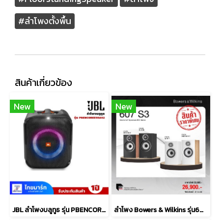
#ลำโพงตั้งพื้น
สินค้าเกี่ยวข้อง
New
New
JBL ลำโพงบลูทูธ รุ่น PBENCOREESSAS2-Black
ลำโพง Bowers & Wilkins รุ่น607 S3