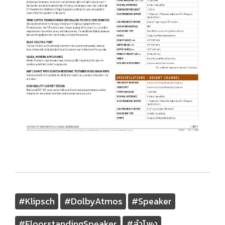
#Klipsch
#DolbyAtmos
#Speaker
#FloorstandingSpeaker
#ลำโพง