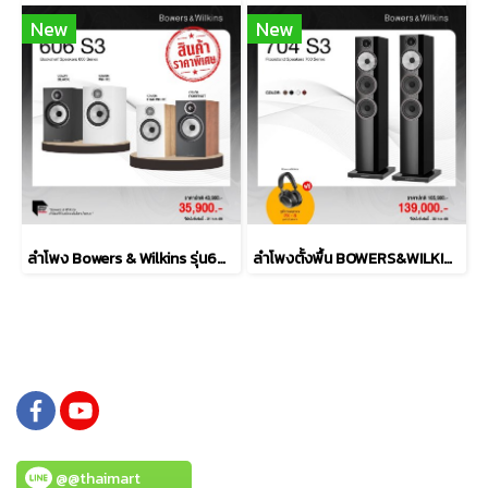
New
New
ลำโพง Bowers & Wilkins รุ่น606 S3
ลำโพงตั้งพื้น BOWERS&WILKINS รุ่น 704 S3
@@thaimart