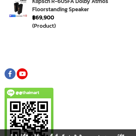
Klipsch R-605FA Dolby Atmos
Floorstanding Speaker
฿69,900
(Product)
@@thaimart