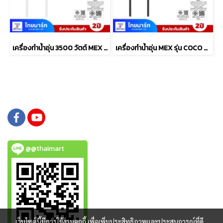
เครื่องทำน้ำอุ่น 3500 วัตต์ MEX รุ่น COCO S35 (WH) สีขาว
เครื่องทำน้ำอุ่น MEX รุ่น COCO S45 (MB) 4500วัตต์
@@thaimart
เว็บไซต์นี้มีการใช้งานคุกกี้ เพื่อเพิ่มประสิทธิภาพและประสบการณ์ที่ดี