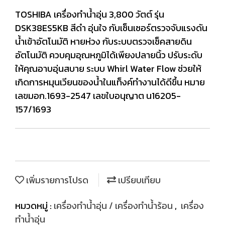
TOSHIBA เครื่องทำน้ำอุ่น 3,800 วัตต์ รุ่น
DSK38ES5KB สีดำ อุ่นใจ กับเซ็นเซอร์ตรวจจับแรงดัน
น้ำเข้าอัตโนมัติ หายห่วง กับระบบตรวจเช็คสายดิน
อัตโนมัติ ควบคุมอุณหภูมิได้เพียงปลายนิ้ว ปรับระดับ
ให้คุณอาบอุ่นสบาย ระบบ Whirl Water Flow ช่วยให้
เกิดการหมุนเวียนของน้ำในแท็งค์ทำงานได้ดีขึ้น หมาย
เลขมอก.1693-2547 เลขใบอนุญาต น16205-
157/1693
เพิ่มรายการโปรด
เปรียบเทียบ
หมวดหมู่ :
เครื่องทำน้ำอุ่น / เครื่องทำน้ำร้อน
,
เครื่อง
ทำน้ำอุ่น