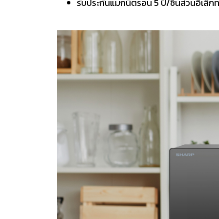
รับประกันแมกนีตรอน 5 ปี/ชิ้นส่วนอิเล็กท