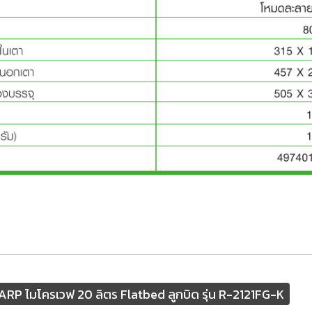
RP ไมโครเวฟ 20 ลิตร Flatbed ลูกบิด รุ่น R-2121FG-K