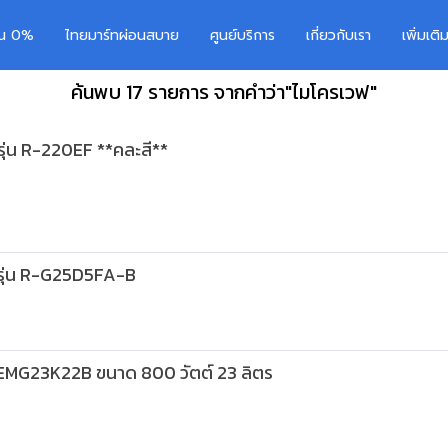
อน 0%
ไทยมาร์ทผ่อนสบาย
ศูนย์บริการ
เกี่ยวกับเรา
เพิ่มเต
ค้นพบ 17 รายการ จากคำว่า"ไมโครเวฟ"
่น R-220EF **คละสี**
รุ่น R-G25D5FA-B
 EMG23K22B ขนาด 800 วัตต์ 23 ลิตร