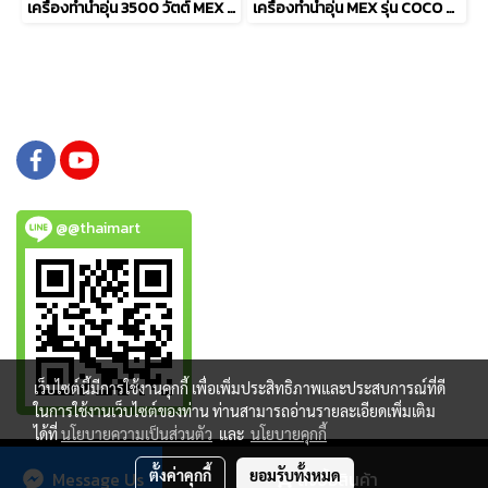
เครื่องทำน้ำอุ่น 3500 วัตต์ MEX รุ่น COCO S35 (MB) สีดำ
เครื่องทำน้ำอุ่น MEX รุ่น COCO S45 (WH) 4500วัตต์ สีขาว
@@thaimart
เว็บไซต์นี้มีการใช้งานคุกกี้ เพื่อเพิ่มประสิทธิภาพและประสบการณ์ที่ดี
ในการใช้งานเว็บไซต์ของท่าน ท่านสามารถอ่านรายละเอียดเพิ่มเติม
ได้ที่
นโยบายความเป็นส่วนตัว
และ
นโยบายคุกกี้
Copy right by www.thaimartonline.com
ตั้งค่าคุกกี้
ยอมรับทั้งหมด
Message Us
สั่งซื้อสินค้า