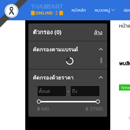
หน้าหลัก
หมวดหมู่
ผ่
หน้า
ตัวกรอง (
0
)
ล้าง
คัดกรองตามแบรนด์
พบสิน
คัดกรองด้วยราคา
New
-
฿
640
฿
37900