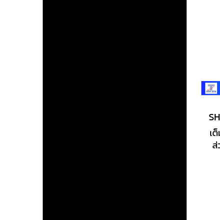
เต
ส
ช่
ค
ท