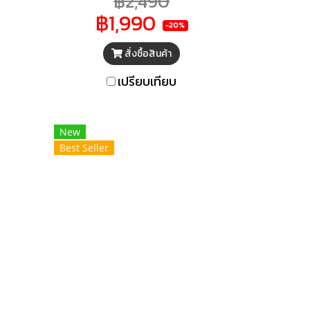
฿2,490
ลาย
฿1,990
 ช่วย
-20%
ดวก
สั่งซื้อสินค้า
เปรียบเทียบ
New
Best Seller