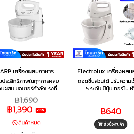
SHARP เครื่องผสมอาหาร รุ่น EMS-52 กำลัง 320 วัตต์ สีขาว
็มประสิทธิภาพในทุกการผสม
ถอดชิ้นส่วนได้ ปรับความเร
่วนผสม มอเตอร์กำลังแรงที่
5 ระดับ มีปุ่มเทอร์โบ หั
วยให้การทำงานรวดเร็วยิ่งขึ้น
ตะกร้อ/หัวตะขอสแตนเ
฿1,690
ุณสามารถเนรมิตรเมนูโปรด
กำลังไฟแรงถึง 300 วัต
฿1,390
฿640
ั้งคาวและหวานได้ง่ายกว่าที่
-18%
เคย
สินค้าหมด
สั่งซื้อสินค้า