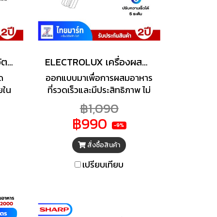
เครื่องผสมอาหาร 450 วัตต์ ELECTROLUX รุ่น E3SM1-100W
ELECTROLUX เครื่องผสมอาหารแบบมือถือ รุ่น E3HM1100W กำลังไฟฟ้า 450 วัตต์
ด
ออกแบบมาเพื่อการผสมอาหาร
ยใน
ที่รวดเร็วและมีประสิทธิภาพ ไม่
ยมา
ว่าจะเป็นการตีวิปครีมหรือบด
฿1,090
องใช้
มันฝรั่ง ก็ทำได้ง่ายและสะดวก
฿990
 เตา
ยิ่งขึ้นด้วยมอเตอร์ทรงพลัง
-9%
เย็น
สั่งซื้อสินค้า
อีก
องคุณ
เปรียบเทียบ
ดสรร
ดย