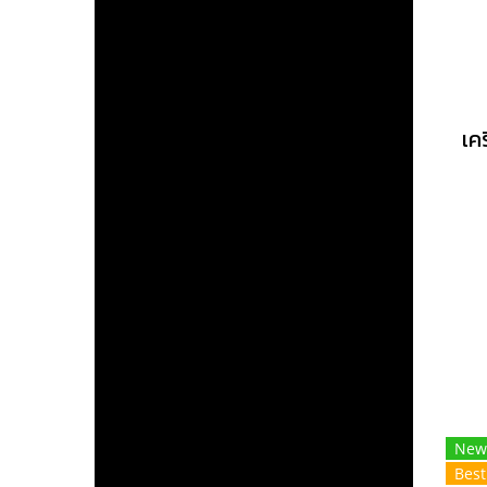
New
Best