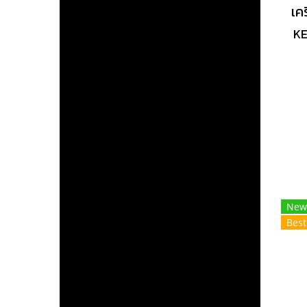
KE
New
Best