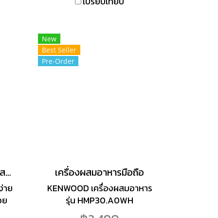
เปรียบเทียบ
สะดวกสบายในการใช้งาน
สินค้ารับประกันคุณภาพ 1 ปีเต็ม
New
Best Seller
Pre-Order
ELECTROLUX เครื่องผสมอาหารแบบมือถือ รุ่น EHM3407 กำลัง 450 วัตต์ สีขาว
เครื่องผสมอาหารมือถือ
ง่าย
KENWOOD เครื่องผสมอาหาร
วย
รุ่น HMP30.A0WH
ถือ