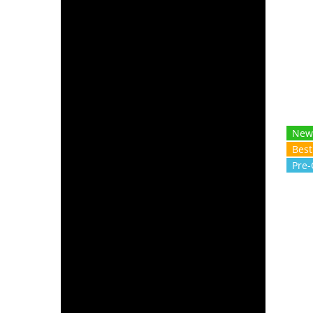
ระด
ใ
New
Best
Pre-