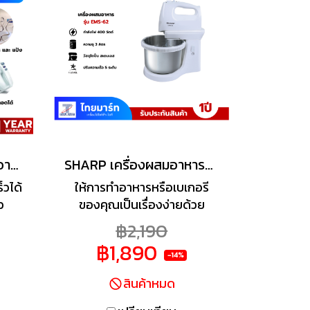
Electrolux เครื่องผสมอาหาร รุ่น EHSM2000
SHARP เครื่องผสมอาหารชาร์ป EMS-62 รุ่น 3 ลิตร
็วได้
ให้การทำอาหารหรือเบเกอรี
ว
ของคุณเป็นเรื่องง่ายด้วย
ลส
เครื่องผสมอาหารคุณภาพดี
฿2,190
ต์
จาก SHARP มาพร้อมหัวตีแบบ
฿1,890
ตะกร้อ และหัวเกลียวสำหรับ
-14%
นวดแป้ง ตัวเครื่องสามารถ
สินค้าหมด
ถอดใช้งานแบบมือถือเพื่อผสม
อาหารในภาชนะอื่นได้ เพิ่มความ