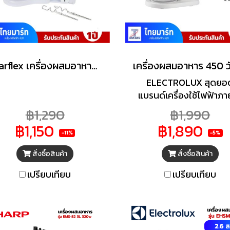
Imarflex เครื่องผสมอาหาร ความจุ 2 ลิตร รุ่น IF-309
ELECTROLUX สุดยอ
แบรนด์เครื่องใช้ไฟฟ้าภา
บ้านที่อยู่คู่กับประเทศไท
฿1,290
฿1,990
อย่างยาวนาน รวบรวมเครื่
฿1,150
฿1,890
ไฟฟ้ามากมายไม่ว่าจะเป็น
-11%
-5%
แก๊ส เตาอบ ไมโครเวฟ ตู้
สั่งซื้อสินค้า
สั่งซื้อสินค้า
เครื่องล้างจาน หรืออื่นๆ
มากมายที่จะช่วยให้ครัวข
เปรียบเทียบ
เปรียบเทียบ
สมบูรณ์แบบ บุญถาวรคั
สินค้าคุณภาพเพื่อคุณโ
เฉพาะ