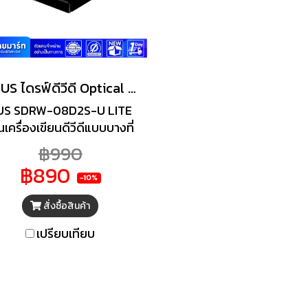
ASUS ไดรฟ์ดีวีดี Optical Drive External SDRW-08D2S-U
US SDRW-08D2S-U LITE
็นเครื่องเขียนดีวีดีแบบบางที่
ความเร็ว 8 เท่า ดีไซน์ทันสมัย
฿990
ะพกพาสะดวก รูปลักษณ์ได้
฿890
บแรงบันดาลใจจากเพชรทำให้
-10%
ิตภัณฑ์มีความโดดเด่นในทุก
สั่งซื้อสินค้า
มุมมอง คุณสมบัติเพิ่มเติม
้แก่ USB 2.0 และ E-Green
เปรียบเทียบ
Engine เพื่อการจัดเก็บ
ออปติคัลที่ดีที่สุด