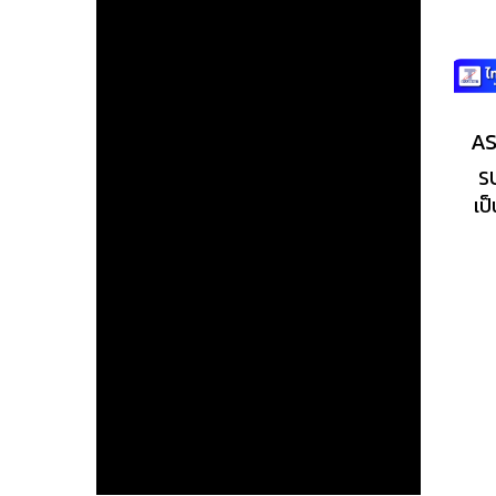
S
เป
มี
แล
รั
ผล
ได