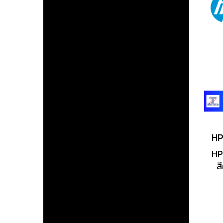
HP
ส
L
J