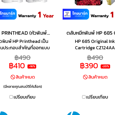
HP PRINTHEAD (หัวพิมพ์สำหรับเครื่องพิมพ์) M0H50AA/M0H51AA
ัวพิมพ์ HP Printhead เป็น
HP 685 Original In
วนประกอบสำคัญที่ออกแบบ
Cartridge CZ124A
มาเพื่อทำงานร่วมกับ
(Yellow)
฿490
฿490
รื่องพิมพ์ HP Ink Tank โดย
฿410
฿390
เฉพาะ เพื่อให้การพิมพ์มี
-16%
-20%
คุณภาพสูง คมชัด และ
สินค้าหมด
สินค้าหมด
ำเสมอ หัวพิมพ์เหล่านี้ช่วยให้
มึกถูกพ่นลงบนกระดาษได้
(มีหลายคุณสมบัติให้เลือก)
่างแม่นยำ ทำให้ได้งานพิมพ์
เปรียบเทียบ
เปรียบเทียบ
ที่มีสีสันสดใส ไม่ว่าจะเป็น
เอกสารทั่วไปหรือรูปภาพ