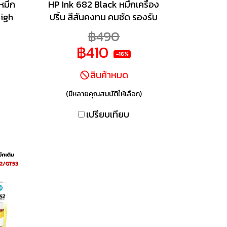
หมึก
HP Ink 682 Black หมึกเครื่อง
High
ปริ้น สีสันคงทน คมชัด รองรับ
พ์ HP
ปริมาณการพิมพ์ได้ ตาม
฿490
8710,
มาตรฐานกำหนดหมึกแท้ ผลิต
฿410
ห้
จากโรงงานที่ได้คุณภาพพิมพ์
-16%
้วย
เอกสารและภาพถ่ายคุณภาพ
สินค้าหมด
่นสี
สูงที่คุณต้องการในราคาสุดคุ้ม
ta,
ด้วยตลับหมึกราคาถูกพิเศษรับ
(มีหลายคุณสมบัติให้เลือก)
ได้
หมึกแท้จาก HP ในราคา
เปรียบเทียบ
หมึก
ประหยัด ประโยชน์จากคุณภาพ
,600
ของ Original HP
มพ์
น