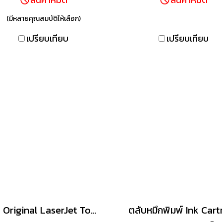
มพ์คมชัด สีสด และประหยัด
ชัด DNA ใช้เทคโนโลย
ลังงาน โดยรุ่นสีดำพิมพ์ได้
JetIntelligence พร้อ
(มีหลายคุณสมบัติให้เลือก)
ะมาณ 1,100 หน้า และแต่ละสี
เทคโนโลยีป้องกันการป
เปรียบเทียบ
เปรียบเทียบ
พิมพ์ได้ประมาณ 900 หน้า
เหมาะสำหรับงานพิมพ์สีที่
องการความแม่นยำและคมชัด
ร้อมรองรับการรีไซเคิลผ่าน
โครงการ HP Planet
Partners
HP Original LaserJet Toner Cartridge 35A CB435A