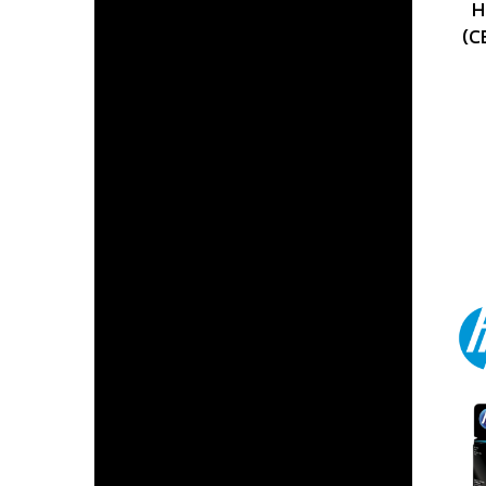
H
(C
เคร
พ