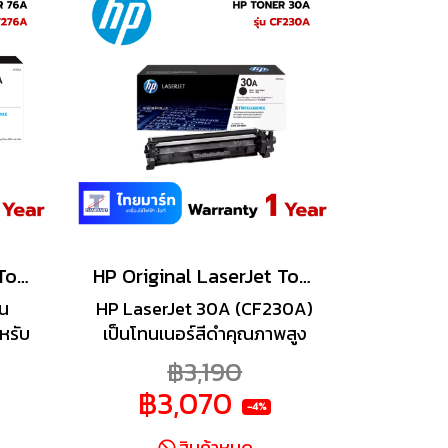
HP Original LaserJet Toner Cartridge 76A CF276A
HP Original LaserJet Toner Cartridge 30A CF230A
็น
HP LaserJet 30A (CF230A)
หรับ
เป็นโทนเนอร์สีดำคุณภาพสูง
สำหรับเครื่องพิมพ์ HP
฿3,190
พิมพ์
LaserJet Pro รุ่น M203,
฿3,070
ยผง
M227 series ให้ผลงานพิมพ์
-4%
พ์คม
คมชัดระดับมืออาชีพ เหมาะ
สินค้าหมด