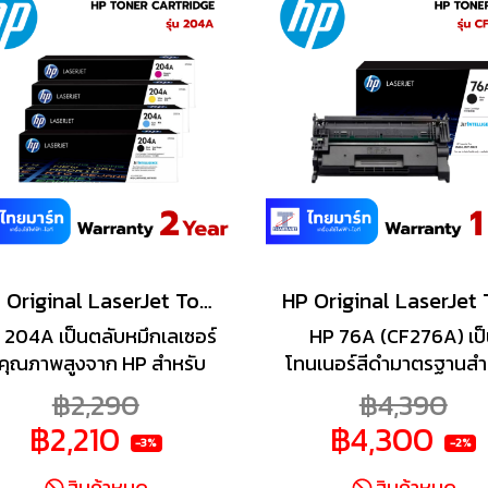
HP Original LaserJet Toner Cartridge 204A
 204A เป็นตลับหมึกเลเซอร์
HP 76A (CF276A) เป
ีคุณภาพสูงจาก HP สำหรับ
โทนเนอร์สีดำมาตรฐานสำ
เครื่องพิมพ์ HP Color
HP LaserJet Pro
฿2,290
฿4,390
aserJet Pro รุ่น M154 และ
M404/M428 ซีรีส์ ให้การ
฿2,210
฿4,300
M180 ซีรีส์ ใช้เทคโนโลยี
ประมาณ 3,000 หน้า ด้ว
-3%
-2%
etIntelligence ช่วยให้การ
หมึก HP EcoSmart ที่พิม
สินค้าหมด
สินค้าหมด