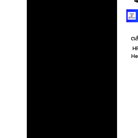
HP
He
ม
ทร
En
ที
เห