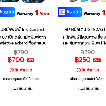
ตลับหมึกพิมพ์ Ink Cartridge HP 67
HP หมึกเติม GT52/G
 67 เป็นตลับหมึกพิมพ์จาก
หมึกพิมพ์สีคุณภาพเยี่ย
wlett-Packard ที่ออกแบบ
HP คุ้มค่าทุกงานพิมพ์ ให
าสำหรับเครื่องพิมพ์อิงค์เจ็
ของคุณสมบูรณ์แบบ อย่างไ
฿790
฿290
ุ่นใหม่ เช่น HP DeskJet และ
ติให้ทุกการพิมพ์ของคุณ
฿700
฿250
vy ซีรีส์ ให้คุณภาพงานพิมพ์
ภาพและตัวอักษรที่คมชัด
-11%
-14%
่คมชัดทั้งข้อความและภาพสี
เพื่องานพิมพ์ที่สมบูรณ์
สินค้าหมด
สินค้าหมด
มาะสำหรับการใช้งานทั่วไปใน
ของคุณ
บ้านหรือสำนักงาน
(มีหลายคุณสมบัติให้เลือก)
(มีหลายคุณสมบัติให้เลือก)
เปรียบเทียบ
เปรียบเทียบ