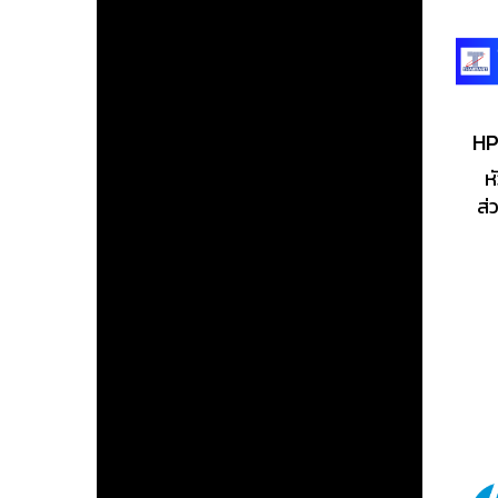
ห
ส่
เค
สม่
ห
อย