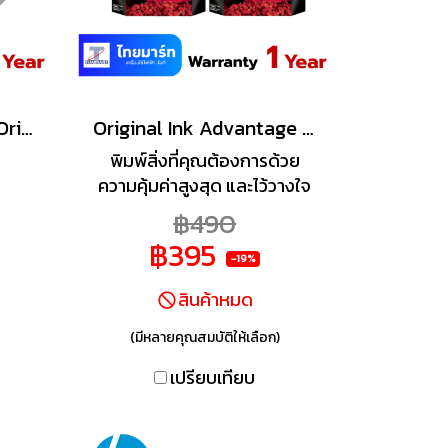
ตลับหมึกพิมพ์ HP 685 Original Ink Cartridge CZ124AA (Yellow)
Original Ink Advantage Cartridge HP 680
k
พิมพ์สิ่งที่คุณต้องการด้วย
A
ความคุ้มค่าสูงสุด และไว้วางใจ
ในภาพถ่ายคุณภาพห้องแล็บ
฿490
และเอกสารในชีวิตประจำวัน
฿395
ด้วยตลับหมึกแท้ของ HP ราคา
-19%
ประหยัด ออกแบบมาเพื่อช่วย
สินค้าหมด
ให้มั่นใจว่าเครื่องพิมพ์ HP ของ
คุณจะให้ผลลัพธ์ที่สม่ำเสมอ
(มีหลายคุณสมบัติให้เลือก)
และเชื่อถือได้
เปรียบเทียบ