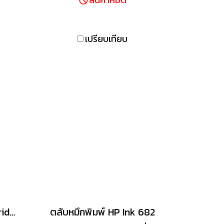
ี
สำหรับงานเอกสารทั่วไปและ
ม
ธุรกิจขนาดเล็ก
ลอม
เปรียบเทียบ
ตลับหมึกพิมพ์ Ink Cartridge HP 955XL
ตลับหมึกพิมพ์ HP Ink 682