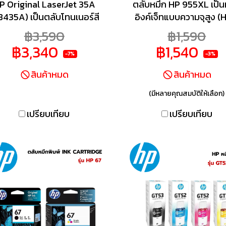
P Original LaserJet 35A
ตลับหมึก HP 955XL เป็น
B435A) เป็นตลับโทนเนอร์สี
อิงค์เจ็ทแบบความจุสูง (
ดำที่ออกแบบมาสำหรับ
Yield) ที่ใช้กับเครื่องพิม
฿3,590
฿1,590
ื่องพิมพ์เลเซอร์ของ HP เช่น
OfficeJet Pro ซีรีส์ เช่น 
฿3,340
฿1,540
HP LaserJet P1005 และ
8720, 7740 และ 8210 ใ
-7%
-3%
P1006 โดยให้คุณภาพการ
คุณภาพงานพิมพ์คมชัดด
สินค้าหมด
สินค้าหมด
ิมพ์ที่คมชัดระดับมืออาชีพ
หมึกชนิด Pigment ทั้งในรุ
เหมาะสำหรับเอกสารธุรกิจ
ดำและสี (Cyan, Magen
(มีหลายคุณสมบัติให้เลือก)
ทั่วไป
Yellow) โดยรุ่นสีดำพิมพ์
เปรียบเทียบ
เปรียบเทียบ
ประมาณ 2,000 หน้า ส่วน
สีแต่ละตลับพิมพ์ได้ราว 1
หน้า เหมาะสำหรับงานพิ
ปริมาณมากในสำนักงา