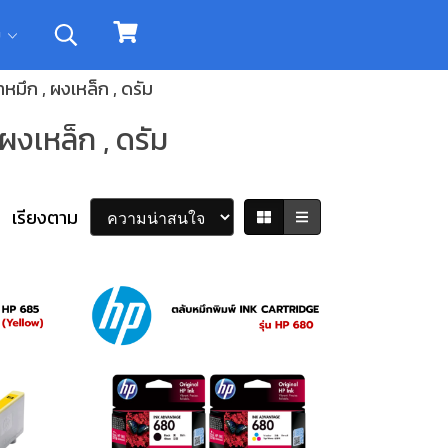
ิม
้าหมึก , ผงเหล็ก , ดรัม
 ผงเหล็ก , ดรัม
เรียงตาม