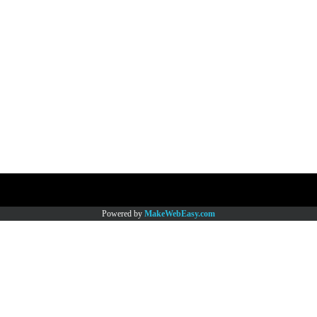
Copy right by www.thaimartonline.com
Powered by
MakeWebEasy.com