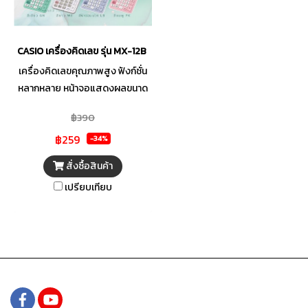
CASIO เครื่องคิดเลข รุ่น MX-12B 12 หลัก
เครื่องคิดเลขคุณภาพสูง ฟังก์ชั่น
หลากหลาย หน้าจอแสดงผลขนาด
ใหญ่เห็นตัวเลขชัดเจน สามารถคำ
฿390
นวนได้อย่างแม่นยำ พร้อมฟังก์ชัน
฿259
คำนวณพื้นฐานตั้งแต่ตามหลัก
-34%
พีชคณิต ถึงการคำนวนที่ต้องใช้
สั่งซื้อสินค้า
ทศนิยม เหมาะสำหรับใช้งานใน
เปรียบเทียบ
สำนักงาน ร้านค้าเชิงพาณิชย์ต่างๆ
ใช้พลังงาน 2 ระบบช่วยประหยัด
พลังงานแบตเตอรี่ในตัวด้วย
พลังงานแสงอาทิตย์โซลาร์เซลล์