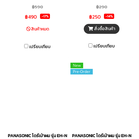
อย่างอ่อนโยนและรวดเร็ว ทั้งการ
หมดกังวลเรื่องการโดนบาด
฿590
฿290
ออกที่ตอบสนองการดูแลของ
฿490
฿250
เส้นผมที่แตกต่างกัน จึงเพิ่มมิติให้
-17%
-14%
กับการใช้งานมากยิ่งขึ้น
สั่งซื้อสินค้า
สินค้าหมด
เปรียบเทียบ
เปรียบเทียบ
New
Pre-Order
PANASONIC ไดร์เป่าผม รุ่น EH-ND37-KL 1800 วัตต์
PANASONIC ไดร์เป่าผม รุ่น EH-NA0J