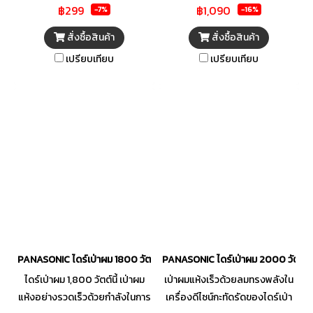
฿299
฿1,090
2,000 วัตต์ ซึ่งให้กำลังในการเป่า
-7%
-16%
เทียบเท่าไดร์เป่าผม 2,300 วัตต์
สั่งซื้อสินค้า
สั่งซื้อสินค้า
ไอออนที่ถูกปล่อยออกมา ช่วยลด
เปรียบเทียบ
เปรียบเทียบ
การเกิดไฟฟ้าสถิตและปรับสภาพ
ผมของคุณให้สวยเป็นเงางาม และ
ยังมีโหมด Heat Protection
ป้องกันความร้อนสูงเกินไป ลด
การทำลายเส้นผม
PANASONIC ไดร์เป่าผม 1800 วัตต์ รุ่น EH-NE27KL
PANASONIC ไดร์เป่าผม 2000 วัตต์ 
ไดร์เป่าผม 1,800 วัตต์นี้ เป่าผม
เป่าผมแห้งเร็วด้วยลมทรงพลังใน
แห้งอย่างรวดเร็วด้วยกำลังในการ
เครื่องดีไซน์กะทัดรัดของไดร์เป่า