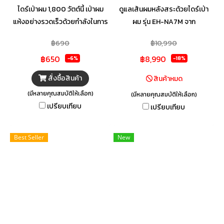
ไดร์เป่าผม 1,800 วัตต์นี้ เป่าผม
ดูแลเส้นผมหลังสระด้วยไดร์เป่า
แห้งอย่างรวดเร็วด้วยกำลังในการ
ผม รุ่น EH-NA7M จาก
เป่าเทียบเท่าไดร์เป่าผม 2,000
PANASONIC ซึ่งจะทำให้ผมแห้ง
฿690
฿10,990
วัตต์ นอกจากนี้ยังมีโหมดดูแลหนัง
น้อยลงด้วยเทคโนโลยี Nanoe
฿650
฿8,990
ศีรษะและโหมดป้องกันความร้อน
ช่วยดูแลเส้นผมอย่างล้ำลึก
-6%
-18%
สำหรับการดูแลผมแห้งเสีย อีกทั้ง
เส้นผมอย่างล้ำลึก รักษาสมดุล
สั่งซื้อสินค้า
สินค้าหมด
สวิตช์แบบ Cool-Shot ที่สร้าง
ความชุ่มชื้นที่เหมาะสม เพื่อลด
(มีหลายคุณสมบัติให้เลือก)
(มีหลายคุณสมบัติให้เลือก)
กระแสลมเย็นจัดด้วยการกดเพียง
ความแห้งของเส้นผม และจัดทรง
เปรียบเทียบ
เปรียบเทียบ
ครั้งเดียวจะช่วยรักษาทรงผมได้
ง่ายเป็นพิเศษ อีกทั้งยังมีขนาด
ตามต้องการ
เหมาะมือ ด้ามจับพับเก็บได้ ตอบ
โจทย์ในการพกพาสำหรับการเดิน
Best Seller
New
ทาง