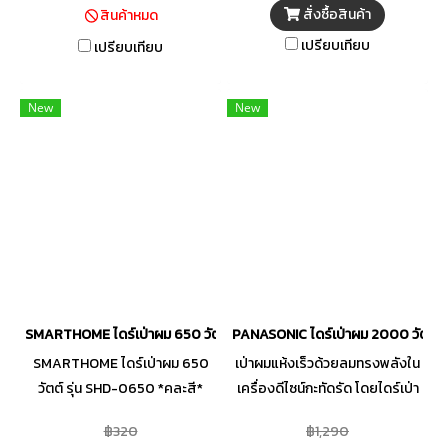
ยาวนาน
สั่งซื้อสินค้า
สินค้าหมด
เปรียบเทียบ
เปรียบเทียบ
New
New
SMARTHOME ไดร์เป่าผม 650 วัตต์ รุ่น SHD-0650 *คละสี*
PANASONIC ไดร์เป่าผม 2000 วัตต์ 
SMARTHOME ไดร์เป่าผม 650
เป่าผมแห้งเร็วด้วยลมทรงพลังใน
วัตต์ รุ่น SHD-0650 *คละสี*
เครื่องดีไซน์กะทัดรัด โดยไดร์เป่า
ผม รุ่น EH-NE66-KL จาก
฿320
฿1,290
PANASONIC มาพร้อมกำลังไฟ