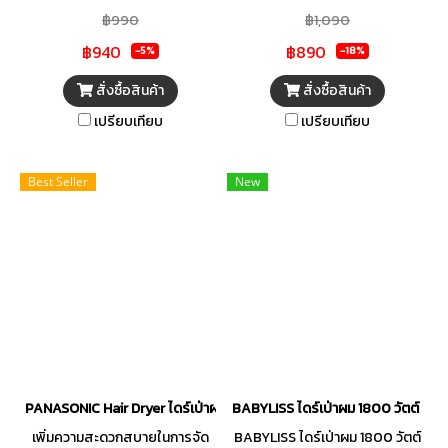
เป่าเทียบเท่าไดร์เป่าผม 2,000
ผม รุ่น EH-ND65 จากแบรนด์
฿990
฿1,090
วัตต์* ด้วยระบบ Ionity ไดร์เป่าผม
PANASONIC ให้กระแสลมทรง
฿940
฿890
จะปล่อยอนุภาคไอออนที่เคลือบ
พลัง เพื่อเป่าผมคุณให้แห้งไว
-5%
-18%
เส้นผม ให้ผมดูนุ่มลื่นและเงางาม
เหมือนใช้ไดร์เป่าผมที่มีกำลัง
สั่งซื้อสินค้า
สั่งซื้อสินค้า
นอกจากนี้ยังมีโหมดดูแลหนังศีรษะ
2300 วัตต์ โดยโครงสร้าง
เปรียบเทียบ
เปรียบเทียบ
และโหมดป้องกันความร้อนสำหรับ
ออกแบบให้ลมพุ่งเข้าหาศูนย์กลาง
การดูแลผมแห้งเสีย
ช่วยป้องกันอุณหภูมิไม่สม่ำเสมอ
ทั้งยังมีหัวเป่าเฉพาะที่ขนาด 11 มม.
Best Seller
New
ซึ่งรวมกระแสลมลงบนเส้นผม
ของคุณโดยตรง เพื่อช่วยจัดแต่ง
ทรงผมได้แม่นยำยิ่งขึ้น ไม่ยุ่งยาก
มีโหมด Heat Protection เพื่อเป่า
ผมของคุณให้แห้งอย่างนุ่มนวล
PANASONIC Hair Dryer ไดร์เป่าผม (1500 วัตต์) รุ่น EH-ND57-HL กำลังไ
BABYLISS ไดร์เป่าผม 1800 วัตต์ รุ่น 
เพิ่มความสะดวกสบายในการจัด
BABYLISS ไดร์เป่าผม 1800 วัตต์