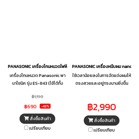
PANASONIC เครื่องโกนหนวดไฟฟ้า รุ่น ES3831K401 ความเร็วมอเตอร์สูงส
PANASONIC เครื่องหนีบผม nanocar
เครื่องโกนหนวด Panasonic พา
ใช้เวลาน้อยลงในการจัดแต่งผมให้
นาโซนิค รุ่น ES-843 (ใช้ได้ทั้ง
ตรงสวยและอยู่ทรงนานยิ่งขึ้น
เปียกและแห้ง)ใช้งานได้ทั้งแบบ
ด้วยเครื่องหนีบผม รุ่น EH-HS9B
฿1,190
เปียกและแห้ง ระบบ 1 ใบมีด ดีไซน์
จาก PANASONIC มาพร้อมพร้อม
฿2,990
฿690
สวย จับกระชับมือ ขนาดกะทัดรัด
เทคโนโลยี nanoe อันเป็น
-42%
พกพาสะดวก ใช้แบตเตอรี่ขนาด
เอกลักษณ์ เพื่อมอบความชุ่มชื้นให้
สั่งซื้อสินค้า
สั่งซื้อสินค้า
AA 2ก้อน
ผมเป็นประกายเงางาม ไม่ว่าจะเป็น
เปรียบเทียบ
สไตล์ผมตรงหรือ ม้วนลอนปลาย
เปรียบเทียบ
เส้นผมก็ยังดูมีชีวิตชีวา สุขภาพดี