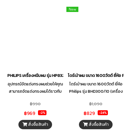
เงาสวย เป็นธรรมชาติตามความ
New
เป็นตัวคุณ พร้อมกับมีเวลาในการ
เลือกชุด หรือแต่งหน้ามากขึ้นกับลุ
ควันนั้นๆ
PHILIPS เครื่องหนีบผม รุ่น HP8321/00 สีดำ
ไดร์เป่าผม ขนาด 1600วัตต์ ยี่ห้อ Phil
อุปกรณ์จัดแต่งทรงผมช่วยให้คุณ
ไดร์เป่าผม ขนาด 1600วัตต์ ยี่ห้อ
สามารถจัดแต่งทรงผมได้ราวกับ
Philips รุ่น BHD300/10 (เครื่อง
มืออาชีพ แผ่นทำความร้อนเคลือบ
ศูนย์ไทย รับประกัน 2ปี) การเป่าผม
฿990
฿1,090
เซรามิก Tourmaline แบบยาวที่
อันทรงพลังที่อุณหภูมิต่ำกว่า
฿969
฿829
ออกแบบมาพิเศษเพื่อให้เส้นผมเงา
อุปกรณ์เสริม ThermoProtect
-2%
-24%
งามเป็นประกายไม่ชี้ฟูได้อย่าง
ที่ได้รับการออกแบบอย่างเป็น
สั่งซื้อสินค้า
สั่งซื้อสินค้า
ง่ายดายและรวดเร็ว
เอกลักษณ์จะผสมผสานลมเป่าอุ่น