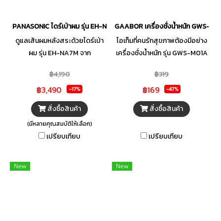
PANASONIC ไดร์เป่าผม รุ่น EH-NA7M 1600 วัตต์
GAABOR เครื่องชั่งน้ำหนัก GWS-M01
ดูแลเส้นผมหลังสระด้วยไดร์เป่า
ไอเท็มที่คนรักสุขภาพต้องมีอย่าง
ผม รุ่น EH-NA7M จาก
เครื่องชั่งน้ำหนัก รุ่น GWS-M01A
PANASONIC ซึ่งจะทำให้ผมแห้ง
จากแบรนด์ GAABOR มีพื้นที่
฿4,190
฿319
น้อยลงด้วยเทคโนโลยี Nanoe
ขนาดใหญ่เหยียบได้เต็มเท้าไม่ต้อง
฿3,490
฿169
ช่วยดูแลเส้นผมอย่างล้ำลึก
กลัวพลิกคว่ำ ทำจากแผงกระจก
-17%
-47%
เส้นผมอย่างล้ำลึก รักษาสมดุล
นิรภัย มีความแข็งแรง รับน้ำหนัก
สั่งซื้อสินค้า
สั่งซื้อสินค้า
ความชุ่มชื้นที่เหมาะสม เพื่อลด
ได้สูงถึง 180 กก.
(มีหลายคุณสมบัติให้เลือก)
ความแห้งของเส้นผม และจัดทรง
เปรียบเทียบ
เปรียบเทียบ
ง่ายเป็นพิเศษ อีกทั้งยังมีขนาด
เหมาะมือ ด้ามจับพับเก็บได้ ตอบ
โจทย์ในการพกพาสำหรับการเดิน
New
New
ทาง