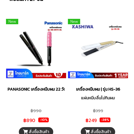
New
New
PANASONIC เครื่องหนีบผม 22 วัตต์ รุ่น EH-HV11-KL
เครื่องหนีบผม | รุ่น HS-36
แผ่นหนีบลื่นไม่กินผม
฿990
฿399
฿890
฿249
-10%
-38%
สั่งซื้อสินค้า
สั่งซื้อสินค้า