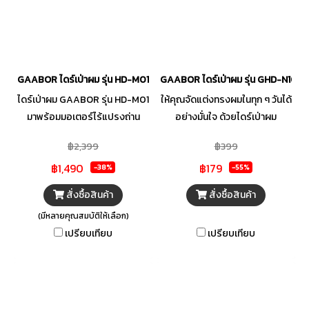
GAABOR ไดร์เป่าผม รุ่น HD-M01 มีมอเตอร์ไร้แปรงถ่าน 130,000 รอบต่อน
GAABOR ไดร์เป่าผม รุ่น GHD-N1000D
ไดร์เป่าผม GAABOR รุ่น HD-M01
ให้คุณจัดแต่งทรงผมในทุก ๆ วันได้
มาพร้อมมอเตอร์ไร้แปรงถ่าน
อย่างมั่นใจ ด้วยไดร์เป่าผม
130,000 รอบต่อนาที - อันดับ 1
GAABOR สามารถปรับแรงลมได้
฿2,399
฿399
ในอุตสาหกรรมนี้ในปัจจุบัน มี 2 ส
ถึง 3 ระดับ มาพร้อมเทคโนโลยี
฿1,490
฿179
ปีดและ 4 โหมดอุณหภูมิ ให้คุณ
แสงสีฟ้า ปรับผมชี้ฟูให้เรียบขึ้น
-38%
-55%
ปรับแต่งประสบการณ์การเป่าผม
เพิ่มความเงางามให้กับเส้นผม รวม
สั่งซื้อสินค้า
สั่งซื้อสินค้า
ได้ตามต้องการ ออกแบบอุโมงค์
ถึงไอออนลบ ที่ช่วยให้ผมนุ่มสลวย
(มีหลายคุณสมบัติให้เลือก)
ลมที่เหมาะสำหรับการเป่ารากผม
อีกทั้งยังออกแบบตัวเครื่องให้มี
เปรียบเทียบ
เปรียบเทียบ
เครื่องกำเนิดไอออนลบ ช่วยบำรุง
ขนาดเล็กพกพาสะดวก จับสบาย
และดูแลเส้นผมของคุณ
ไม่เมื่อยมือ เพื่อให้คุณหยิบใช้งาน
และจัดเก็บได้อย่างง่ายดาย