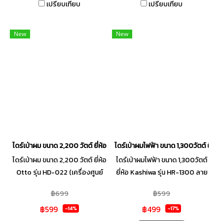
เปรียบเทียบ
เปรียบเทียบ
และเย็นอันทรงพลังเพื่อการดูแล
ในทุกๆ วัน
New
New
ไดร์เป่าผม ขนาด 2,200 วัตต์ ยี่ห้อ Otto รุ่น HD-022 (เครื่องศูนย์ไทย รับปร
ไดร์เป่าผมไฟฟ้า ขนาด 1,300วัตต์ ยี่ห้
ไดร์เป่าผม ขนาด 2,200 วัตต์ ยี่ห้อ
ไดร์เป่าผมไฟฟ้า ขนาด 1,300วัตต์
Otto รุ่น HD-022 (เครื่องศูนย์
ยี่ห้อ Kashiwa รุ่น HR-1300 ลาย
ไทย รับประกัน 1ปี) ใช้สำหรับเป่า
HELLO KITTY ลิขสิทธิ์แท้ ซานริ
฿699
฿599
ผมหรือจัดแต่งทรงผม ดีไซน์
โอ้ (เครื่องศูนย์แท้ รับประกัน 1ปี)
฿599
฿499
สวยงามทันสมัย ทนทาน ใช้งานได้
ร้อนเร็ว แห้งไว ปรับได้ 2 ระดับ
-14%
-17%