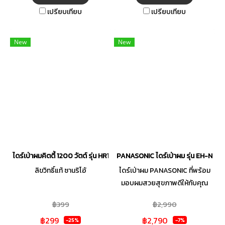
เปรียบเทียบ
เปรียบเทียบ
New
New
ไดร์เป่าผมคิตตี้ 1200 วัตต์ รุ่น HR1202 สีชมพู
PANASONIC ไดร์เป่าผม รุ่น EH-NE6M
ลิขวิทธิ์แท้ ซานริโอ้
ไดร์เป่าผม PANASONIC ที่พร้อม
มอบผมสวยสุขภาพดีให้กับคุณ
คุณจะได้ผมที่นุ่มสลวย เป็น
฿399
฿2,990
ธรรมชาติ และเงางามอย่างที่คุณ
฿299
฿2,790
ต้องการ ด้วยระบบการทำงานที่
-25%
-7%