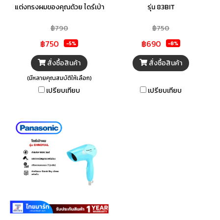
แต่งทรงผมของคุณด้วย ไดร์เป่า
รุ่น 83BIT
ผม จาก PANASONIC ผลิตจาก
฿790
฿750
วัสดุที่มีคุณภาพ แข็งแรง ทนทาน
฿750
฿690
สามารถเลือกปรับฟังก์ชันการใช้
-5%
-8%
งานได้สูงสุดถึง 3 โหมดเพื่อให้ได้
สั่งซื้อสินค้า
สั่งซื้อสินค้า
ทรงผมที่ถูกใจ ตัวเครื่องทำงาน
(มีหลายคุณสมบัติให้เลือก)
เงียบเพียง 55 เดซิเบล ซึ่งมีความ
เปรียบเทียบ
เปรียบเทียบ
เบามากพอแม้ใช้งานในตอนกลาง
คืน มาพร้อมด้ามจับที่สามารถพับ
เก็บได้ ทำให้สะดวกต่อการจัดเก็บ
และประหยัดพื้นที่ใช้งาน