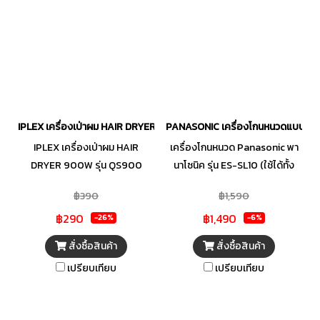
IPLEX เครื่องเป่าผม HAIR DRYER 900W รุ่น QS900
PANASONIC เครื่องโกนหนวดแบบใช้แบต
IPLEX เครื่องเป่าผม HAIR
เครื่องโกนหนวด Panasonic พา
DRYER 900W รุ่น QS900
นาโซนิค รุ่น ES-SL10 (ใช้ได้ทั้ง
เครื่องเป่าผม ไดร์เป่าผม 900W
เปียกและแห้ง)ใช้งานได้ทั้งแบบ
฿390
฿1,590
เปียกและแห้ง ระบบ 3 ใบมีด ดีไซน์
฿290
฿1,490
สวย จับกระชับมือ ขนาดกะทัดรัด
-26%
-6%
พกพาสะดวก ใช้แบตเตอรี่ขนาด
สั่งซื้อสินค้า
สั่งซื้อสินค้า
AA 2ก้อน
เปรียบเทียบ
เปรียบเทียบ