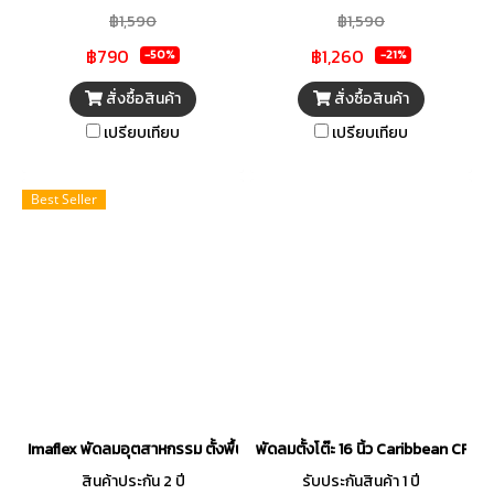
฿1,590
฿1,590
฿790
฿1,260
-50%
-21%
สั่งซื้อสินค้า
สั่งซื้อสินค้า
เปรียบเทียบ
เปรียบเทียบ
Best Seller
Imaflex พัดลมอุตสาหกรรม ตั้งพื้น 20 นิ้ว 3 ใบพัด รุ่น IF-449
พัดลมตั้งโต๊ะ 16 นิ้ว Caribbean CRB1
สินค้าประกัน 2 ปี
รับประกันสินค้า 1 ปี