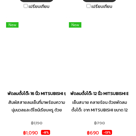
ไฟอัตโนมัติ Thermal Fuse
พื้นที่ ตัวเครื่องแข็งแรงทนทาน ให้
เปรียบเทียบ
เปรียบเทียบ
มอเตอร์ประสิทธิภาพสูงด้วย
ลมแรงสม่ำเสมอ ไม่รบกวนการ
ระบบหล่อลื่น Ball Bearing ผ่าน
พักผ่อน พร้อมระบบความ
กระบวนการผลิตที่ได้รับการ
ปลอดภัยที่ทำให้คุณมั่นใจได้ทุก
New
New
รับรองมาตรฐานระบบ ISO 9001
ครั้งที่เปิดใช้งาน เปลี่ยนอากาศ
: 2015 ได้รับมาตรฐานความปลอด
ร้อนให้เป็นความเย็นสบายที่ลงตัว
ภัยมอก. 934-2558 จาก
กับไลฟ์สไตล์คุณ
สำนักงานมาตรฐานผลิตภัณฑ์
อุตสาหกรรม (สมอ.) ได้รับ
มาตรฐานประหยัดไฟเบอร์ 5 จาก
การไฟฟ้าฝ่ายผลิตแห่ง
ประเทศไทย รับประกันมอเตอร์ 3
ปี
พัดลมตั้งโต๊ะ 16 นิ้ว MITSUBISHI รุ่น D16A-GC ABL
พัดลมตั้งโต๊ะ 12 นิ้ว MITSUBISHI E
สัมผัสสายลมเย็นที่มาพร้อมความ
เย็นสบาย คลายร้อน ด้วยพัดลม
นุ่มนวลและดีไซน์เรียบหรู ด้วย
ตั้งโต๊ะ จาก MITSUBISHI ขนาด 12
พัดลมตั้งโต๊ะ ขนาด 16 นิ้ว จาก
นิ้ว สามารถปรับแรงลมได้ 3 ระดับ
฿1,190
฿790
MITSUBISHI รุ่น D16A-GC ช่วย
กระจายแรงลมได้อย่างทั่วถึง มี
฿1,090
฿690
เติมความสดชื่นให้ทุกมุมบ้านด้วย
ดีไซน์ที่เรียบง่ายสีสันสวยงาม มา
-8%
-13%