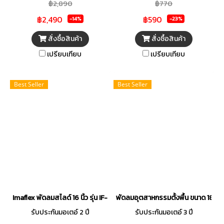
฿2,890
฿770
฿2,490
฿590
-14%
-23%
สั่งซื้อสินค้า
สั่งซื้อสินค้า
เปรียบเทียบ
เปรียบเทียบ
Best Seller
Best Seller
Imaflex พัดลมสไลด์ 16 นิ้ว รุ่น IF-888X คละสี
พัดลมอุตสาหกรรมตั้งพื้น ขนาด 18 นิ้ว (
รับประกันมอเตอ์ 2 ปี
รับประกันมอเตอ์ 3 ปี