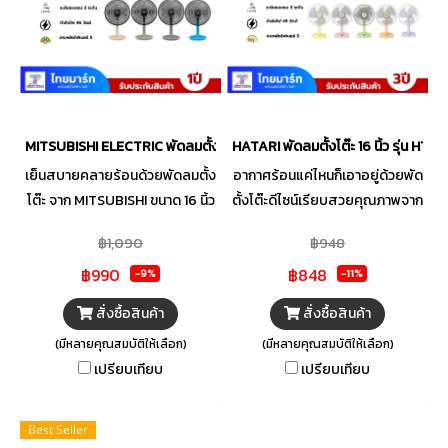
พลาสติก หรือวัสดุที่ไม่ลามไฟ จึง
ทำให้คุณมั่นใจได้ทุกครั้งที่ใช้งาน
MITSUBISHI ELECTRIC พัดลมตั้งโต๊ะ 16 นิ้ว รุ่น D16A-GC CM /CY คละสี
HATARI พัดลมตั้งโต๊ะ 16 นิ้ว รุ่น HT
เย็นสบายคลายร้อนด้วยพัดลมตั้ง
อากาศร้อนแค่ไหนก็เอาอยู่ด้วยพัด
โต๊ะ จาก MITSUBISHI ขนาด 16 นิ้ว
ตั้งโต๊ะดีไซน์เรียบสวยคุณภาพจาก
สามารถปรับแรงลมได้ 3 ระดับ
HATARI ผ่านกระบวนการผลิตที่ได้
฿1,090
฿948
กระจายแรงลมได้อย่างทั่วถึง มี
มาตรฐาน เสริมความปลอดภัย
฿990
฿848
ดีไซน์ที่เรียบง่ายสีสันสวยงาม มา
ด้วยระบบตัดไฟอัตโนมัติ Thermo
-9%
-11%
พร้อมมอเตอร์แบบปิดช่วย
Fuse และมอเตอร์ประสิทธิภาพ
สั่งซื้อสินค้า
สั่งซื้อสินค้า
ป้องกันสิ่งแปลกปลอมเข้าไป
สูง ให้คุณมั่นใจตลอดอายุการใช้
(มีหลายคุณสมบัติให้เลือก)
(มีหลายคุณสมบัติให้เลือก)
ภายใน มีประสิทธิภาพสูง ทนทาน
งาน สามารถปรับแรงลมได้ถึง 3
เปรียบเทียบ
เปรียบเทียบ
และประหยัดพลังงาน ตัวฐาน
ระดับตามความต้องการ มาพร้อม
มั่นคงทำมาจากวัสดุคุณภาพดี มี
ใบพัด 3 แฉก ที่จะช่วยส่งแรงลมได้
ความแข็งแรง ด้วยการใช้วัสดุและ
อย่างสม่ำเสมอ ให้สายลมที่เปี่ยม
Best Seller