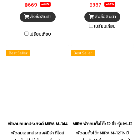
฿669
฿387
ระดับ ปรับส่ายซ้าย-ขวา และหยุด
แข็งแรง ทนทานต่อการใช้งานใน
-44%
-44%
ส่ายได้ตามต้องการ
อากาศร้อนอบอ้าวได้ดี พร้อมให้
สั่งซื้อสินค้า
สั่งซื้อสินค้า
ความเย็นกับได้ตลอดเวลา ใช้งาน
เปรียบเทียบ
ไม่ยุ่งยาก กระจายลมได้อย่าง
เปรียบเทียบ
สม่ำเสมอด้วยมอเตอร์
ประสิทธิภาพสูงเต็มเปี่ยมด้วย
ประสิทธิภาพ ตอบสนองทุกการใช้
Best Seller
Best Seller
งานได้อย่างลงตัว มีความทนทาน
เป็นเลิศ ปลอดภัยเป็นเยี่ยม
พัดลมอเนกประสงค์ MIRA M-144
MIRA พัดลมตั้งโต๊ะ 12 นิ้ว รุ่น M-1211
พัดลมเอนกประสงค์มิร่า ดีไซน์
พัดลมตั้งโต๊ะ MIRA M-1211N มี