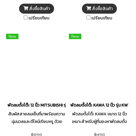
ดีไซน์ใหม่ที่ทันสมัยและประหยัด
พร้อมมอเตอร์แบบปิดช่วย
สั่งซื้อสินค้า
สั่งซื้อสินค้า
พื้นที่ ตัวเครื่องแข็งแรงทนทาน ให้
ป้องกันสิ่งแปลกปลอมเข้าไป
เปรียบเทียบ
เปรียบเทียบ
ลมแรงสม่ำเสมอ ไม่รบกวนการ
ภายใน มีประสิทธิภาพสูง ทนทาน
พักผ่อน พร้อมระบบความ
และประหยัดพลังงาน ตัวฐาน
ปลอดภัยที่ทำให้คุณมั่นใจได้ทุก
มั่นคงทำมาจากวัสดุคุณภาพดี มี
New
New
ครั้งที่เปิดใช้งาน เปลี่ยนอากาศ
ความแข็งแรง ด้วยการใช้วัสดุและ
ร้อนให้เป็นความเย็นสบายที่ลงตัว
ชิ้นส่วนที่ไม่ลุกลามไฟ สะดวกต่อ
กับไลฟ์สไตล์คุณ
การใช้งาน เพิ่มความปลอดภัยด้วย
ระบบเทอร์โมฟิวส์ และเคอร์เร็นท์
ฟิวส์ ที่ตัดไฟแบบอัตโนมัติเมื่อเกิด
กระแสไฟฟ้าเกิน หรือไฟฟ้า
ลัดวงจร ตอบโจทย์การใช้งานได้
อย่างลงตัว พร้อมให้ความเย็นกับ
คุณได้ตลอดเวลา
พัดลมตั้งโต๊ะ 12 นิ้ว MITSUBISHI รุ่น D12A-GB ABL
พัดลมตั้งโต๊ะ KAWA 12 นิ้ว รุ่น KW12M1
สัมผัสสายลมเย็นที่มาพร้อมความ
พัดลมตั้งโต๊ะ KAWA ขนาด 12 นิ้ว
นุ่มนวลและดีไซน์เรียบหรู ด้วย
เหมาะสำหรับผู้ที่มองหาพัดลมตั้ง
พัดลมตั้งโต๊ะ ขนาด 12 นิ้ว จาก
โต๊ะขนาดกะทัดรัด ประหยัดไฟ และ
฿890
฿490