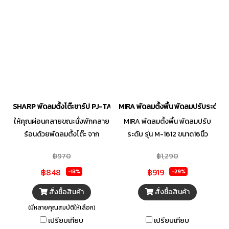
ชิ้นส่วนที่ไม่ลุกลามไฟ สะดวกต่อ
ไปด้วยพลัง
การใช้งาน เพิ่มความปลอดภัยด้วย
ระบบเทอร์โมฟิวส์ และเคอร์เร็นท์
ฟิวส์ ที่ตัดไฟแบบอัตโนมัติเมื่อเกิด
กระแสไฟฟ้าเกิน หรือไฟฟ้า
ลัดวงจร ตอบโจทย์การใช้งานได้
อย่างลงตัว พร้อมให้ความเย็นกับ
คุณได้ตลอดเวลา
SHARP พัดลมตั้งโต๊ะชาร์ป PJ-TA165 รุ่น 16 นิ้ว คละสี
MIRA พัดลมตั้งพื้น พัดลมปรับระดับ รุ
ให้คุณผ่อนคลายขณะนั่งพักคลาย
MIRA พัดลมตั้งพื้น พัดลมปรับ
ร้อนด้วยพัดลมตั้งโต๊ะ จาก
ระดับ รุ่น M-1612 ขนาด16นิ้ว
SHARP ที่มาพร้อมใบพัดขนาด 16
฿970
฿1,290
นิ้ว จำนวน 3 ใบพัด ซึ่งกระจายแรง
฿848
฿919
ลมได้อย่างทั่วถึง อีกทั้งยัง
-13%
-29%
ออกแบบตะแกรงหน้า-หลังให้มี
สั่งซื้อสินค้า
สั่งซื้อสินค้า
ความถี่เป็นพิเศษ รวมถึงฐาน
(มีหลายคุณสมบัติให้เลือก)
พัดลมโค้งมน ตอบโจทย์ความทัน
เปรียบเทียบ
เปรียบเทียบ
สมัย และตั้งวางได้อย่างแข็งแรง