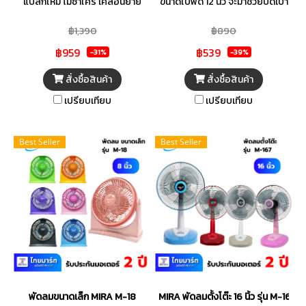
แปลกใหม่ ไม่ซ้ำใคร เคลื่อนย้าย
ขนาดใบพัด 12 นิ้ว จะมาช่วยปัดเป่า
ง่ายสะดวกสะบาย ได้รับการ
ความร้อน ด้วยดีไซน์ที่เรียบง่าย
฿1,390
฿890
รับรองมาตรฐานระดับโลก ISO
สะดวกต่อการใช้งาน เหมาะสำหรับ
฿959
฿539
9001
การใช้งานภายในบ้าน มาพร้อมกับ
-31%
-39%
ปุ่มกดปรับระดับที่เคยชิน
สั่งซื้อสินค้า
สั่งซื้อสินค้า
เปรียบเทียบ
เปรียบเทียบ
Best Seller
Best Seller
พัดลมขนาดเล็ก MIRA M-18
MIRA พัดลมตั้งโต๊ะ 16 นิ้ว รุ่น M-167