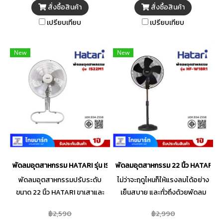
ร้อน กลิ่นอับ ควัน และทำให้อากาศ
สั่งซื้อสินค้า
สั่งซื้อสินค้า
สดชื่น ติดตั้งง่าย ด้วยวงกบ
เปรียบเทียบ
เปรียบเทียบ
พลาสติกขนาดมาตรฐาน ทนทาน
ต่อการใช้งาน ปลอดภัยด้วยระบบ
ตัดไฟอัตโนมัติเมื่อมอเตอร์มี
New
New
อุณหภูมิสูงด้วย เทอร์มอล ฟิวส์
(Thermal Fuse)
พัดลมอุตสาหกรรม HATARI รุ่น IS22M1 ขนาด 22 นิ้ว
พัดลมอุตสาหกรรม 22 นิ้ว HATARI รุ่
พัดลมอุตสาหกรรมปรับระดับ
ไม่ว่าจะฤดูไหนก็ให้แรงลมได้อย่าง
ขนาด 22 นิ้ว HATARI ขาเสาและ
เย็นสบาย และทั่วถึงด้วยพัดลม
ฐานพัดลมผลิตจากวัสดุคุณภาพ
อุตสาหกรรมขนาด 22 นิ้ว 5 ใบพัด
฿2,590
฿2,990
สูง สามารถตั้งวางได้อย่างมั่นคง
จาก HATARI สามารถปรับแรงลม