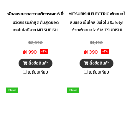
BEARING ช่วยให้พัดลมทำงาน
เงียบขึ้น พลังลมแรงขึ้น เปิดใช้
พัดลมระบายอากาศติดกระจก 6 นิ้ว MITSUBISHI ELECTRIC รุ่น V-15EW
MITSUBISHI ELECTRIC พัดลมสไลด์ 16
งานได้นานยิ่งขึ้น รับประกันที่สุด
นวัตกรรมล่าสุด กับสุดยอด
ลมแรง เย็นไกล มั่นใจใน Safety!
ของความปลอดภัย ป้องกันการ
เทคโนโลยีจาก MITSUBISHI
ด้วยพัดลมสไลด์ MITSUBISHI
ลุกลามไฟภายในมอเตอร์ กรณี
ELECTRIC ด้วยการออกแบบใบ
ELECTRIC รุ่น R16A-GC ขนาด
ไฟฟ้าลัดวงจร ป้องกันฝุ่นละออง
฿2,090
฿1,490
พิเศษ ช่วยให้ติดลมได้ดียิ่งขึ้นลม
ใบพัด 16 นิ้ว ที่สามารถปรับระยะ
และสิ่งแปลกปลอมเข้าไปทำความ
฿1,990
฿1,390
แรงสม่ำเสมอ และทำงานเงียบไร
ความสูงได้ แรงลมเย็นสบาย ด้วย
-5%
-7%
เสียหาย จึงทนทานทุกการใช้งาน
เสียงรบกวนจึงให้ประสิทธิภาพ
พลังลมที่ทรงประสิทธิภาพ ให้
สั่งซื้อสินค้า
สั่งซื้อสินค้า
พร้อมรับประกันมอเตอร์นาน 5 ปี
การระบายอากาศที่ดีเยี่ยม และ
ความเย็นที่คงที่และทั่วถึงทุกมุม
เปรียบเทียบ
เปรียบเทียบ
มีอายุการใช้งานที่นานยิ่งขึ้นทั้งยัง
ห้องไกลถึง 13 เมตร
ง่ายต่อการดูแลทำความสะอาด
New
New