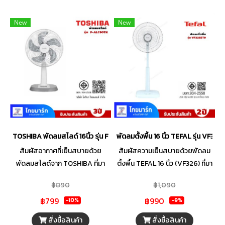
New
New
TOSHIBA พัดลมสไลด์ 16นิ้ว รุ่น F-ALC50TH(H) สีเทา
พัดลมตั้งพื้น 16 นิ้ว TEFAL รุ่น VF32
สัมผัสอากาศที่เย็นสบายด้วย
สัมผัสความเย็นสบายด้วยพัดลม
พัดลมสไลด์จาก TOSHIBA ที่มา
ตั้งพื้น TEFAL 16 นิ้ว (VF326) ที่มา
พร้อมการออกแบบรูปลักษณ์ที่มี
พร้อมใบพัด 5 ใบ ดีไซน์พิเศษเพื่อ
฿890
฿1,090
ความสวยงามทันสมัย และน่าใช้
ส่งแรงลมที่มีประสิทธิภาพ มา
฿799
฿990
งาน เหมาะสำหรับทุกสไตล์ห้องไม่
พร้อมนวัตกรรมตะแกรง Turbo
-10%
-9%
ว่าจะเป็นห้องนอน ห้องนั่งเล่น หรือ
Hybrid Grid ลิขสิทธิ์เฉพาะที่
สั่งซื้อสินค้า
สั่งซื้อสินค้า