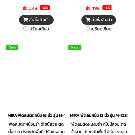
80 ํ ( ซ้าย 40 ํ , ขวา 40 ํ ) เพื่อ
ต้องการของคุณ ปรับแรงลมได้ 3
฿1,049
฿1,499
กระจายลมเย็นได้ตามต้องการ
ระดับ ปรับส่ายซ้าย-ขวา และหยุด
-12%
-6%
เสริมความปลอดภัยด้วยระบบตัด
ส่ายได้ตามต้องการ มีให้เลือกทั้ง
สั่งซื้อสินค้า
สั่งซื้อสินค้า
ไฟอัตโนมัติ Thermal Fuse
แบบปุ่มกดธรรมดา และแบบ
เปรียบเทียบ
เปรียบเทียบ
มอเตอร์ประสิทธิภาพสูงด้วย
รีโมทคอนโทรล
ระบบหล่อลื่น Ball Bearing ผ่าน
กระบวนการผลิตที่ได้รับการ
New
New
รับรองมาตรฐานระบบ ISO 9001
: 2015 ได้รับมาตรฐานความปลอด
ภัยมอก. 934-2558 จาก
สำนักงานมาตรฐานผลิตภัณฑ์
อุตสาหกรรม (สมอ.) ได้รับ
มาตรฐานประหยัดไฟเบอร์ 5 จาก
การไฟฟ้าฝ่ายผลิตแห่ง
ประเทศไทย รับประกันมอเตอร์ 3
ปี
MIRA พัดลมติดผนัง 16 นิ้ว รุ่น M-1639
MIRA พัดลมผนัง 12 นิ้ว รุ่น M-1232
พัดลมติดผนังมิร่า ดีไซน์สวย ติด
พัดลมติดผนังมิร่า ดีไซน์สวย ติด
ตั้งง่าย ประหยัดพื้นที่ ปรับแรงลม
ตั้งง่าย ประหยัดพื้นที่ ปรับแรงลม