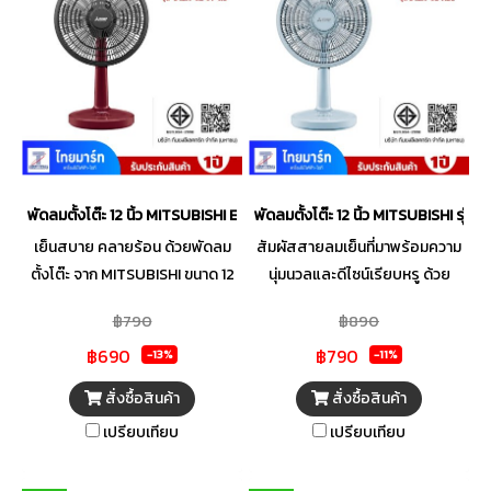
ร้อนให้เป็นความเย็นสบายที่ลงตัว
ร้อนให้เป็นความเย็นสบายที่ลงตัว
กับไลฟ์สไตล์คุณ
กับไลฟ์สไตล์คุณ
พัดลมตั้งโต๊ะ 12 นิ้ว MITSUBISHI ELECTRIC รุ่น D12A-GZ CY-RD
พัดลมตั้งโต๊ะ 12 นิ้ว MITSUBISHI รุ่
เย็นสบาย คลายร้อน ด้วยพัดลม
สัมผัสสายลมเย็นที่มาพร้อมความ
ตั้งโต๊ะ จาก MITSUBISHI ขนาด 12
นุ่มนวลและดีไซน์เรียบหรู ด้วย
นิ้ว สามารถปรับแรงลมได้ 3 ระดับ
พัดลมตั้งโต๊ะ ขนาด 12 นิ้ว จาก
฿790
฿890
กระจายแรงลมได้อย่างทั่วถึง มี
MITSUBISHI รุ่น D12A-GB ช่วย
฿690
฿790
ดีไซน์ที่เรียบง่ายสีสันสวยงาม มา
เติมความสดชื่นให้ทุกมุมบ้านด้วย
-13%
-11%
พร้อมมอเตอร์แบบปิดช่วย
ดีไซน์ใหม่ที่ทันสมัยและประหยัด
สั่งซื้อสินค้า
สั่งซื้อสินค้า
ป้องกันสิ่งแปลกปลอมเข้าไป
พื้นที่ ตัวเครื่องแข็งแรงทนทาน ให้
เปรียบเทียบ
เปรียบเทียบ
ภายใน มีประสิทธิภาพสูง ทนทาน
ลมแรงสม่ำเสมอ ไม่รบกวนการ
และประหยัดพลังงาน ตัวฐาน
พักผ่อน พร้อมระบบความ