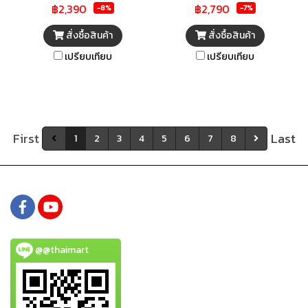
฿2,390
฿2,790
ผสานการทำงานของระบบ
ได้ 3 ระดับ และปรับความสูงขา
-8%
-7%
มอเตอร์รองลื่นบอล แบริง ขับ
พัดลมได้ 139-176 ซม. ตัวมอเตอร์
สั่งซื้อสินค้า
สั่งซื้อสินค้า
เคลื่อนใบพัดได้อย่างเสถียรคงที่
ประสิทธิภาพสูงด้วยระบบรองลื่น
เปรียบเทียบ
เปรียบเทียบ
สามารถปรับแรงลมได้ 3 ระดับ
บอล แบริ่ง ช่วยลดความฝืดของ
และปรับทิศทางการปล่อยลมได้
ฟันเฟืองพร้อมทำงานได้อย่างลื่น
ง่าย ๆ ให้ลมแรงเย็นสบายอย่าง
ไหล เพิ่มความปลอดภัยในการใช้
ทั่วถึง พร้อมให้คุณใช้งานได้อย่าง
งานด้วยระบบเทอร์มอล ฟิวส์ ซึ่ง
ปลอดภัยด้วยระบบเทอร์มอล
จะตัดไฟอัตโนมัติเมื่อมอเตอร์มี
First
Last
1
2
3
4
5
6
7
8
ฟิวส์ ตัดไฟอัตโนมัติเมื่อพัดลมมี
ความร้อนสูงเกิน การันตีมาตรฐาน
อุณหภูมิสูงเกิน
ความปลอดภัย มอก.934-2558
@@thaimart