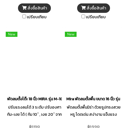
Hybrid Grid ลิขสิทธิ์เฉพาะที่
ด้วยระบบหล่อลื่น Ball Bearing
สั่งซื้อสินค้า
สั่งซื้อสินค้า
จัดการทิศทางลมได้อย่างแม่นยำ
ผ่านกระบวนการผลิตที่ได้รับการ
เปรียบเทียบ
เปรียบเทียบ
ทั้งโซนกึ่งกลางที่รีดลมให้พุ่งตรง
รับรองมาตรฐานระบบ ISO 9001
แรงเต็มพลัง และส่วนขอบที่ช่วย
: 2015 ได้รับมาตรฐานความ
กระจายลมให้แผ่กว้างเย็นทั่วถึงทุก
ปลอดภัย มอก.934-2558 จาก
New
New
มุมห้อง ปรับความแรงลมได้ 3
สำนักงานมาตรฐานผลิตภัณฑ์
ระดับ พร้อมมี Silent Mode ที่
อุตสาหกรรม กระทรวง
ทำงานเงียบไม่รบกวนการพักผ่อน
อุตสาหกรรม ได้รับมาตรฐาน
ปรับความสูงพัดลมได้เพื่อให้เหมาะ
ประหยัดไฟเบอร์ 5 จากการไฟฟ้า
กับพื้นที่การใช้งาน มั่นใจในความ
ฝ่ายผลิตแห่งประเทศไทย
ปลอดภัยด้วยระบบ Thermal
Fuse ตัดไฟอัตโนมัติ ให้คุณเย็น
กายสบายใจในเครื่องเดียว
พัดลมตั้งโต๊ะ 18 นิ้ว MIRA รุ่น M-1813
Mira พัดลมตั้งพื้น ขนาด 16 นิ้ว รุ่น M
ปรับแรงลมได้ 3 ระดับ ปรับองศา
พัดลมตั้งพื้นมิร่า ด้วยรูปทรงสวย
ก้ม-เงย ได้ ( ก้ม 10 ํ , เงย 20 ํ จาก
หรู โดดเด่น สง่างาม แข็งแรง
แนวระดับ ) ปรับส่ายซ้าย-ขวา ได้
ทนทาน ตอบรับกับทุกความ
฿1,190
฿1,590