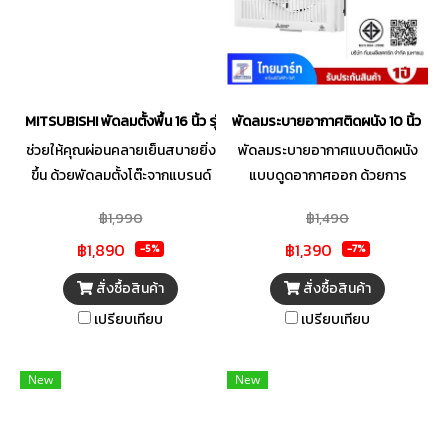
MITSUBISHI พัดลมตั้งพื้น 16 นิ้ว รุ่น LV16-GA CY
พัดลมระบายอากาศติดผนัง 10 นิ้ว M
ช่วยให้คุณผ่อนคลายเย็นสบายยิ่ง
พัดลมระบายอากาศแบบติดผนัง
ขึ้น ด้วยพัดลมตั้งโต๊ะจากแบรนด์
แบบดูดอากาศออก ด้วยการ
MITSUBISHI ขนาด 16 นิ้ว ดีไซน์
ออกแบบใบพัดพิเศษ ทำให้ตัดลม
฿1,990
฿1,490
เรียบหรูทันสมัย มีใบพัดขนาดใหญ่
ได้ดียิ่งขึ้น ลมแรงสม่ำเสมอ และ
฿1,890
฿1,390
สามารถกระจายแรงลมได้ทั่วถึง 3
ทำงานเงียบ ไร้เสียงรบกวน ดีไซน์
-5%
-7%
ระดับ ปลอดภัยยิ่งขึ้นด้วยระบบเท
หน้ากากตะแกรง พร้อมลิขสิทธิ์
สั่งซื้อสินค้า
สั่งซื้อสินค้า
อร์มอลฟิวส์ ที่จะช่วยตัดการ
เฉพาะสามารถถอดล้างทำความ
เปรียบเทียบ
เปรียบเทียบ
ทำงานเมื่ออุณหภูมิมอเตอร์สูง
สะอาดได้ง่าย
เพื่อป้องกันมอเตอร์ไหม้ พร้อมทั้ง
มีระบบเคอร์เร็นท์ฟิวส์ ที่ช่วยตัด
New
New
ไฟอัตโนมัติ เมื่อไฟฟ้าลัดวงจร จึง
ทำให้คุณมั่นใจได้ทุกครั้งที่ใช้งาน