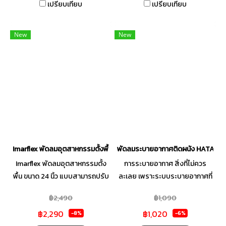
เปรียบเทียบ
เปรียบเทียบ
New
New
Imarflex พัดลมอุตสาหกรรมตั้งพื้น ขนาด 24 นิ้ว รุ่น IF-582
พัดลมระบายอากาศติดผนัง HATARI(N ร
Imarflex พัดลมอุตสาหกรรมตั้ง
การระบายอากาศ สิ่งที่ไม่ควร
พื้น ขนาด 24 นิ้ว แบบสามารถปรับ
ละเลย เพราะระบบระบายอากาศที่
แรงลมได้ 3 ระดับ รุ่น IF-582
มีประสิทธิภาพจะช่วยถ่ายเท และ
฿2,490
฿1,090
ไหลเวียนอากาศภายในห้องได้
฿2,290
฿1,020
สะดวกมากยิ่งขึ้น ช่วยลดความ
-8%
-6%