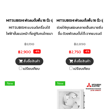
MITSUBISHI พัดลมตั้งพื้น 16 นิ้ว รุ่น LV16S-RW
MITSUBISHI พัดลมตั้งพื้น 16 นิ้ว รุ่น 
MITSUBISHI แบรนด์เครื่องใช้
ช่วยให้คุณผ่อนคลายเย็นสบายยิ่ง
ไฟฟ้าชั้นแนวหน้า ที่อยู่กับคนไทยมา
ขึ้น ด้วยพัดลมตั้งโต๊ะจากแบรนด์
อย่างยาวนาน ด้วยเทคโนโลยีและ
MITSUBISHI ขนาด 16 นิ้ว ดีไซน์
฿3,190
฿2,890
นวัตกรรมใหม่ๆ ที่ถูกค้นคว้าและ
เรียบหรูทันสมัย มีใบพัดขนาดใหญ่
฿2,900
฿2,750
วิจัยตามความต้องการของผู้ใช้
สามารถกระจายแรงลมได้ทั่วถึง
-9%
-5%
ทำให้ผลิตภัณฑ์ไม่ว่าจะเป็น เครื่อง
ปลอดภัยยิ่งขึ้นด้วยระบบเทอร์
สั่งซื้อสินค้า
สั่งซื้อสินค้า
ปรับอากาศ พัดลม เครื่องฟอก
มอลฟิวส์ ที่จะช่วยตัดการทำงาน
เปรียบเทียบ
เปรียบเทียบ
อากาศ และอื่นๆอีกมากมาย ช่วยให้
เมื่ออุณหภูมิมอเตอร์สูง เพื่อ
ชีวิตประจำวันสะดวกสบายมากยิ่ง
ป้องกันมอเตอร์ไหม้ พร้อมทั้งมี
ขึ้น บุญถาวรคัดสรรสินค้า
ระบบเคอร์เร็นท์ฟิวส์ ที่ช่วยตัดไฟ
New
New
คุณภาพมาเพื่อคุณโดยเฉพาะ
อัตโนมัติ เมื่อไฟฟ้าลัดวงจร จึง
ทำให้คุณมั่นใจได้ทุกครั้งที่ใช้งาน