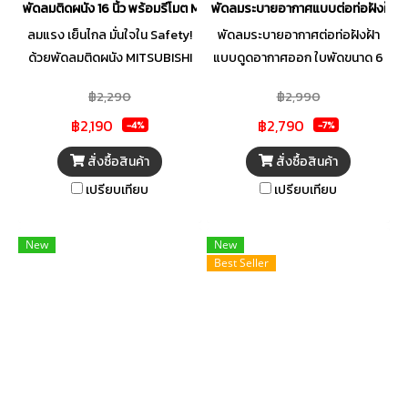
พัดลมติดผนัง 16 นิ้ว พร้อมรีโมต MITSUBISHI ELECTRIC รุ่น W16A-RC
พัดลมระบายอากาศแบบต่อท่อฝังฝ้า 6 
ลมแรง เย็นไกล มั่นใจใน Safety!
พัดลมระบายอากาศต่อท่อฝังฝ้า
ด้วยพัดลมติดผนัง MITSUBISHI
แบบดูดอากาศออก ใบพัดขนาด 6
ELECTRIC รุ่น W16A-RC ขนาด
นิ้ว ชนิดลมธรรมดา มาพร้อม
฿2,290
฿2,990
ใบพัด 16 นิ้ว มาพร้อมรีโมต
หน้ากากพลาสติกลายตารางดีไซน์
฿2,190
฿2,790
คอนโทรล สะดวกในการปรับระดับ
สวย พร้อมเคลือบสาร Dual
-4%
-7%
แรงลมควบคุมจากระยะไกลได้
Barrier Coating เคลือบสาร
สั่งซื้อสินค้า
สั่งซื้อสินค้า
อย่างสบาย ๆ แรงลมเย็นสบาย
พิเศษลดฝุ่นเกาะบริเวณใบพัด
เปรียบเทียบ
เปรียบเทียบ
ด้วยพลังลมที่ทรงประสิทธิภาพ ให้
โพรงกระรอก จึงทำให้
ความเย็นที่คงที่และทั่วถึงทุกมุม
ประสิทธิภาพการระบายอากาศดี
ห้องไกลถึง 13 เมตร มาพร้อม
เยี่ยม และยืดอายุการใช้งานที่นาน
New
New
มอเตอร์ใหม่ PREMIUM SAFETY
ยิ่งขึ้น ง่ายต่อการดูแลรักษาและ
Best Seller
เอกสิทธิ์เฉพาะมิตซูบิชิ อีเล็คทริค
ทำความสะอาด
พร้อมเพิ่มอุปกรณ์เสริมความแข็ง
แรง ด้วยเพลทเหล็กและสลิงช่วย
ยืดตัวพัดลมไม่ให้ตกหล่นใส่ผู้ใช้
งาน ผสาน 2 คุณสมบัติ เพื่อที่สุด
แห่งประสิทธิภาพ BALL