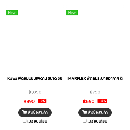
ต่อการใช้งาน มาพร้อมระบบความ
ปลอดภัยที่ได้มาตรฐาน ป้องกัน
New
New
การเกิดอุบัติเหตุได้ดี เหมาะที่จะใช้
งานภายในบ้าน หรือออฟฟิศ
สำนักงาน
Kawa พัดลมแบบเพดาน ขนาด 56 นิ้ว รุ่น KW-56
IMARFLEX พัดลมระบายอากาศ ติดปูน ข
฿1,090
฿790
฿990
฿690
-9%
-13%
สั่งซื้อสินค้า
สั่งซื้อสินค้า
เปรียบเทียบ
เปรียบเทียบ