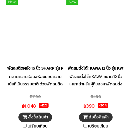
มั่นคงทำมาจากวัสดุคุณภาพดี มี
ปลอดภัยที่ทำให้คุณมั่นใจได้ทุก
New
New
ความแข็งแรง ด้วยการใช้วัสดุและ
ครั้งที่เปิดใช้งาน เปลี่ยนอากาศ
ชิ้นส่วนที่ไม่ลุกลามไฟ สะดวกต่อ
ร้อนให้เป็นความเย็นสบายที่ลงตัว
การใช้งาน เพิ่มความปลอดภัยด้วย
กับไลฟ์สไตล์คุณ
ระบบเทอร์โมฟิวส์ และเคอร์เร็นท์
ฟิวส์ ที่ตัดไฟแบบอัตโนมัติเมื่อเกิด
กระแสไฟฟ้าเกิน หรือไฟฟ้า
ลัดวงจร ตอบโจทย์การใช้งานได้
อย่างลงตัว พร้อมให้ความเย็นกับ
คุณได้ตลอดเวลา
พัดลมติดผนัง 16 นิ้ว SHARP รุ่น PJ-WA165CC
พัดลมตั้งโต๊ะ KAWA 12 นิ้ว รุ่น KW12M1
คลายความร้อนพร้อมมอบความ
พัดลมตั้งโต๊ะ KAWA ขนาด 12 นิ้ว
เย็นที่เป็นธรรมชาติ ด้วยพัดลมติด
เหมาะสำหรับผู้ที่มองหาพัดลมตั้ง
ผนัง จาก SHARP ดีไซน์ทันสมัย
โต๊ะขนาดกะทัดรัด ประหยัดไฟ และ
฿1,190
฿490
พัดลมแบบติดผนัง 3 ใบพัด
ทนทานต่อการใช้งานในชีวิตประจำ
฿1,048
฿390
กระจายแรงลมได้อย่างทั่วถึง ใช้
วัน ใบพัดพลาสติกขุ่นไม่แตกง่าย
-12%
-20%
งานได้ง่ายด้วยสายเชือกสำหรับ
มาพร้อมการปรับระดับความเร็วได้
สั่งซื้อสินค้า
สั่งซื้อสินค้า
ดึง สามารถปรับแรงลมได้ 3 ระดับ
3 ระดับ และดีไซน์เรียบง่ายเหมาะ
เปรียบเทียบ
เปรียบเทียบ
ผลิตจากวัสดุคุณภาพสูง ทนทาน
กับทุกพื้นที่ใช้สอย