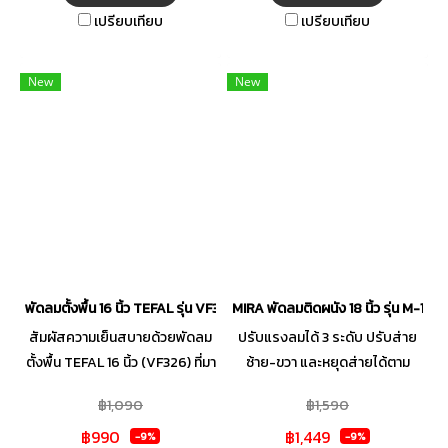
ห้องทำงาน โดยสามารถปรับระดับ
จัดการทิศทางลมได้อย่างแม่นยำ
เปรียบเทียบ
เปรียบเทียบ
ความแรงลมได้ 4 ระดับ และ
ทั้งโซนกึ่งกลางที่รีดลมให้พุ่งตรง
กระจายแรงลมได้อย่างทั่วถึง ทั้ง
แรงเต็มพลัง และส่วนขอบที่ช่วย
ยังปรับส่ายซ้าย-ขวา หรือหยุด
กระจายลมให้แผ่กว้างเย็นทั่วถึงทุก
New
New
ส่ายได้ และปรับระดับความสูงได้
มุมห้อง ปรับความแรงลมได้ 3
ตามต้องการเช่นกัน เพื่อตอบโจทย์
ระดับ พร้อมมี Silent Mode ที่
ทุกการใช้งาน ให้คุณใช้งานได้
ทำงานเงียบไม่รบกวนการพักผ่อน
อย่างสบายใจคลายร้อน
ปรับความสูงพัดลมได้เพื่อให้เหมาะ
กับพื้นที่การใช้งาน มั่นใจในความ
ปลอดภัยด้วยระบบ Thermal
Fuse ตัดไฟอัตโนมัติ ให้คุณเย็น
กายสบายใจในเครื่องเดียว
พัดลมตั้งพื้น 16 นิ้ว TEFAL รุ่น VF3261T0
MIRA พัดลมติดผนัง 18 นิ้ว รุ่น M-1832
สัมผัสความเย็นสบายด้วยพัดลม
ปรับแรงลมได้ 3 ระดับ ปรับส่าย
ตั้งพื้น TEFAL 16 นิ้ว (VF326) ที่มา
ซ้าย-ขวา และหยุดส่ายได้ตาม
พร้อมใบพัด 5 ใบ ดีไซน์พิเศษเพื่อ
ต้องการ เสริมความปลอดภัยด้วย
฿1,090
฿1,590
ส่งแรงลมที่มีประสิทธิภาพ มา
ระบบตัดไฟอัตโนมัติ Thermal
฿990
฿1,449
พร้อมนวัตกรรมตะแกรง Turbo
Fuse มอเตอร์ประสิทธิภาพสูง
-9%
-9%