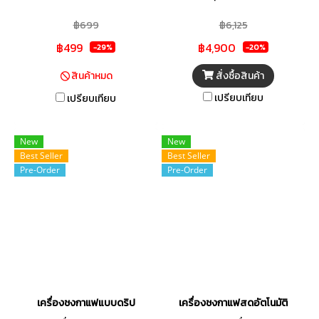
Minions ตะแกรงชงกาแฟที่ถอด
฿699
฿6,125
ออกได้ แท่นรองแก้วที่ถอดออกได้
฿499
฿4,900
ง่ายต่อการทำความสะอาด
-29%
-20%
สั่งซื้อสินค้า
สินค้าหมด
เปรียบเทียบ
เปรียบเทียบ
New
New
Best Seller
Best Seller
Pre-Order
Pre-Order
เครื่องชงกาแฟแบบดริป
เครื่องชงกาแฟสดอัตโนมัติ