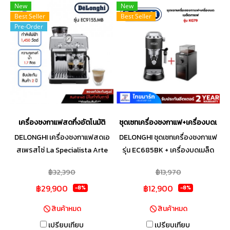
New
New
Best Seller
Best Seller
Pre-Order
เครื่องชงกาแฟสดกึ่งอัตโนมัติ
ชุดเซทเครื่องชงกาแฟ+เครื่องบดเมล็
DELONGHI เครื่องชงกาแฟสดเอ
DELONGHI ชุดเซทเครื่องชงกาแฟ
สเพรสโซ่ La Specialista Arte
รุ่น EC685BK + เครื่องบดเมล็ด
รุ่น EC 9155.M
กาแฟ รุ่น KG79
฿32,390
฿13,970
฿29,900
฿12,900
-8%
-8%
สินค้าหมด
สินค้าหมด
เปรียบเทียบ
เปรียบเทียบ