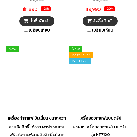
ชม. " Aroma selector ช่วยเพิ่ม
กาแฟขนาดเล็กออกแบบมาดีไซน์
฿1,890
฿9,990
ความเข้มข้นให้กับกาแฟของคุณ"
สวยงามมีความทันสมัยเข้ากับทุก
-21%
-20%
ระบบ Anti-drip ป้องกันคราบ
มุมภายในห้องหรือร้านของคุณได้
สั่งซื้อสินค้า
สั่งซื้อสินค้า
กาแฟ
อย่างลงตัว มีขนาดกะทัดรัด ใช้
เปรียบเทียบ
เปรียบเทียบ
งานง่ายเพียงปลายนิ้ว พร้อมให้
คุณหอมกรุ่นกาแฟเสมือนคัดสด
จากไร่ ใช้งานง่ายประหยัดเวลา ไม่
New
New
เสียรสชาติ คงความเป็นกาแฟได้
Best Seller
Pre-Order
อย่างละมุม ตัวเครื่องผลิตมาจาก
วัสดุมีคุณภาพและมีความทนทาน
ต่อการใช้งาน มีถาดรองน้ำหยด
และถังเก็บน้ำที่สามารถถอดล้าง
ทำความสะอาดได้ง่าย พร้อมให้
คุณโชว์ฝีมือการชงกาแฟได้อย่าง
มืออาชีพ
เครื่องทำกาแฟ มินเนี่ยน ขนาดความจุ 240ml. ยี่ห้อ Aconatic รุ่น AN-COF45
เครื่องชงกาแฟแบบดริป
ลายลิขสิทธิ์แท้จาก Minions แถม
Braun เครื่องชงกาแฟแบบดริป
ฟรีแก้วกาแฟลายลิขสิทธิ์แท้จาก
รุ่น KF7120