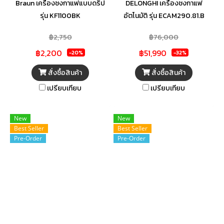
Braun เครื่องชงกาแฟแบบดริป
DELONGHI เครื่องชงกาแฟ
รุ่น KF1100BK
อัตโนมัติ รุ่น ECAM290.81.B
฿2,750
฿76,000
฿2,200
฿51,990
-20%
-32%
สั่งซื้อสินค้า
สั่งซื้อสินค้า
เปรียบเทียบ
เปรียบเทียบ
New
New
Best Seller
Best Seller
Pre-Order
Pre-Order