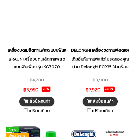
เครื่องบดเมล็ดกาแฟสด แบบฟันเฟือง KG7070
DELONGHI เครื่องชงกาแฟสดเอสเพรสโซ่
BRAUN เครื่องบดเมล็ดกาแฟสด
เต็มอิ่มกับกาแฟแก้วโปรดของคุณ
แบบฟันเฟือง รุ่น KG7070
ด้วย Delonghi ECP35.31 เครื่อง
ชงกาแฟระบบ Cappuccino
฿4,280
฿9,900
1000 วัตต์ พร้อมระบบปิด
฿3,950
฿7,920
อัตโนมัติ
-8%
-20%
สั่งซื้อสินค้า
สั่งซื้อสินค้า
เปรียบเทียบ
เปรียบเทียบ
New
Best Seller