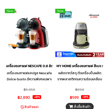
New
New
เครื่องชงกาแฟ NESCAFE 0.8 ลิตร รุ่น KP120866
MY HOME เครื่องชงกาแฟ สีเบจ รุ่น
เครื่องชงกาแฟแคปซูล Nescafe
ผลิตจากวัสดุ ตัวเครื่องปิ้งผลิต
Dolce Gusto มีความพิเศษเฉพาะ
จากพลาสติกทนความร้อนเคลือบ
ตัวบรรจุกาแฟคุณภาพเยี่ยมไว้
สีสวยงาม ปิ้งได้เครื่องละ 2 แผ่น
฿5,050
฿890
ด้วยการปิดผนึกสูญญากาศ เพื่อ
จะได้ลายหน้าขนมปังเป็นลาย
฿2,890
฿599
รักษาความสดใหม่ มั่นใจได้ว่าทุก
การ์ตูน มีปุ่มปรับระดับความร้อน 5
-43%
-33%
จิบ...คุณจะได้ลิ้มรสเครื่องดื่มที่
ระดับ มีปุ่ม Stop เมื่อต้องการหยุด
สั่งซื้อสินค้า
สินค้าหมด