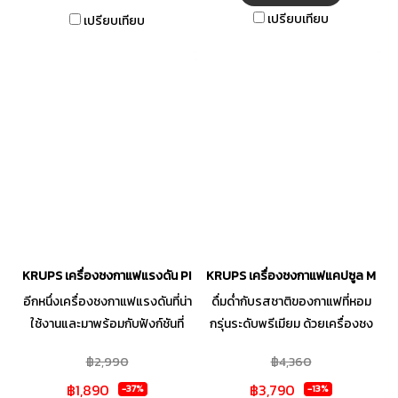
หลากหลาย จากเอสเพรสโซ่รส
การทำงาน มีถาดรองเศษขนมปัง
เปรียบเทียบ
เปรียบเทียบ
เข้มสู่ช็อกโกแลตแสนอร่อย ลาเต้
กำลังไฟ 700 วัตต์ 220 V 50Hz
มัคคิอาโต้ ฟองนุ่ม ที่คุณสามารถ
ประโยชน์ใช้สำหรับปิ้งขนมปัง
สรรค์สร้างได้ง่ายๆ ในเวลาเพียง
สามารถปิ้งได้ครั้งละ 2 แผ่น
1 นาที
KRUPS เครื่องชงกาแฟแรงดัน PICCOLO XS รุ่น KP1A0166 แรงดัน 15 บาร
KRUPS เครื่องชงกาแฟแคปซูล MINI 
อีกหนึ่งเครื่องชงกาแฟแรงดันที่น่า
ดื่มด่ำกับรสชาติของกาแฟที่หอม
ใช้งานและมาพร้อมกับฟังก์ชันที่
กรุ่นระดับพรีเมียม ด้วยเครื่องชง
ครบครันสำหรับคอกาแฟก็ต้อง
กาแฟแคปซูล จากแบรนด์ KRUPS
฿2,990
฿4,360
ยกให้กับเครื่องชงกาแฟ Nescafe
มาพร้อมระบบควบคุมระดับน้ำ
฿1,890
฿3,790
Dolce Gusto รุ่น Piccolo XS
อัตโนมัติ สามารถทำเครื่องดื่มได้
-37%
-13%