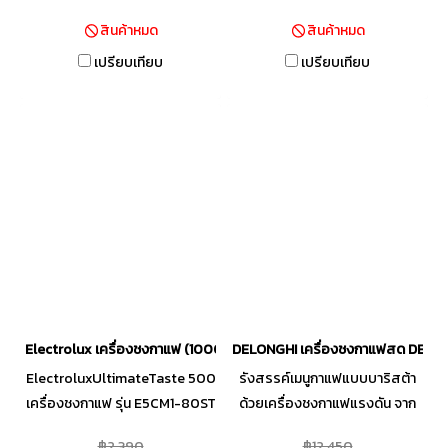
KP1A0166 ที่มาพร้อมกับดีไซน์
หลากหลาย ไม่ว่าจะเป็น Espresso,
สินค้าหมด
สินค้าหมด
เรียบหรูมีฟังก์ชันการใช้งานที่ง่าย
Americano, Macchiato,
เปรียบเทียบ
เปรียบเทียบ
ไม่ยุ่งยากและยังมีขนาดที่ไม่ใหญ่
Cappuccino, Latte, Chocolate,
เทอะทะเข้ากับบ้านและคอนโดที่มี
Green Tea เพียงสอดแคปซูลเข้า
พื้นที่จำกัด นอกจากนี้ยังสามารถ
เครื่อง และเลือกฟังก์ชันเครื่องดื่ม
รังสรรค์เมนูเครื่องดื่มได้สูงสุด
ที่คุณต้องการก็พร้อมชงได้ทันที ให้
ถึง 13 รสชาติเลือกโหมดได้ทั้ง
ผลลัพธ์ของการชงกาแฟที่เหนือ
เครื่องดื่มร้อนและเย็นโดยที่
ระดับเหมือนมีบาริสต้าส่วนตัวอยู่
สามารถทำงานได้อย่างต่อเนื่อง
ในบ้านคุณ
ไม่มีสะดุดที่สำคัญคือเครื่องจะ
หยุดทำงานโดยอัตโนมัติทันทีใน
กรณีที่ใช้งานเสร็จเรียบร้อยแล้ว
ซึ่งก็นับว่าเป็นอีกหนึ่งตัวเลือก
เครื่องชงกาแฟแคปซูลยี่ห้อไหนดี
Electrolux เครื่องชงกาแฟ (1000 วัตต์, 1.25 ลิตร) รุ่น E5CM1-80ST
DELONGHI เครื่องชงกาแฟสด DEDICA
ที่น่าจะถูกใจสายคาเฟ่ไม่ใช่น้อย
ElectroluxUltimateTaste 500
รังสรรค์เมนูกาแฟแบบบาริสต้า
เครื่องชงกาแฟ รุ่น E5CM1-80ST
ด้วยเครื่องชงกาแฟแรงดัน จาก
ตั้งเวลาการทำงานล่วงหน้าได้ 24
แบรนด์ DELONGHI เครื่องชง
฿2,390
฿12,450