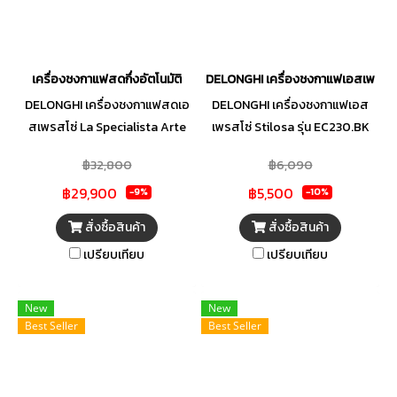
เครื่องชงกาแฟสดกึ่งอัตโนมัติ
DELONGHI เครื่องชงกาแฟเอสเพรสโซ่
DELONGHI เครื่องชงกาแฟสดเอ
DELONGHI เครื่องชงกาแฟเอส
สเพรสโซ่ La Specialista Arte
เพรสโซ่ Stilosa รุ่น EC230.BK
รุ่น EC 9155.RD
กำลังไฟ 1100 วัตต์ แทงค์น้ำความ
฿32,800
฿6,090
จุ 1 ลิตร มองเห็นระดับน้ำ มีหัวตี
฿29,900
฿5,500
ฟองนมสำหรับทำคาปูชิโน่
-9%
-10%
สั่งซื้อสินค้า
สั่งซื้อสินค้า
เปรียบเทียบ
เปรียบเทียบ
New
New
Best Seller
Best Seller