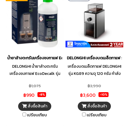
น้ำยาล้างตะกรันเครื่องชงกาแฟ EcoDecalk
DELONGHI เครื่องบดเมล็ดกาแฟ รุ่น
DELONGHI น้ำยาล้างตะกรัน
เครื่องบดเมล็ดกาแฟ DELONGHI
เครื่องชงกาแฟ EcoDecalk รุ่น
รุ่น KG89 ความจุ 120 กรัม กำลัง
SER3018
ไฟ 110 วัตต์ ความจุที่ใส่ผงกาแฟ
฿1,075
฿3,990
120 กรัม สามารถปรับระดับความ
฿990
฿3,600
ละเอียดของผงกาแฟถึง 3 ระดับ
-8%
-10%
สามารถบดเมล็ดกาแฟได้ครั้งละ
สั่งซื้อสินค้า
สั่งซื้อสินค้า
12 ถ้วย
เปรียบเทียบ
เปรียบเทียบ