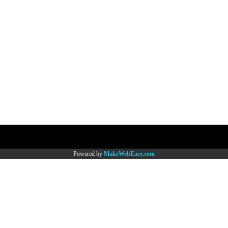
Copy right by www.thaimartonline.com
Powered by
MakeWebEasy.com