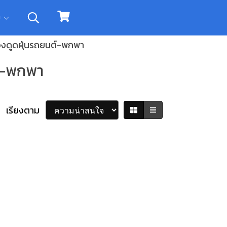
ิม
่องดูดฝุ่นรถยนต์-พกพา
ต์-พกพา
เรียงตาม