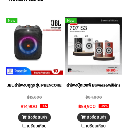
New
New
JBL ลำโพงบลูทูธ รุ่น PBENCOREESSAS2-Black
ลำโพงบุ๊คเชลฟ์ Bowers&Wilkins รุ่น
฿15,690
฿84,800
฿14,900
฿59,900
-5%
-29%
สั่งซื้อสินค้า
สั่งซื้อสินค้า
เปรียบเทียบ
เปรียบเทียบ