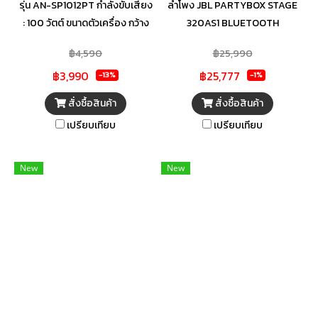
รุ่น AN-SP1012PT กำลังขับเสียง
ลำโพง JBL PARTYBOX STAGE
: 100 วัตต์ ขนาดตัวเครื่อง กว้าง
320AS1 BLUETOOTH
38.0 × ลึก 36.0 × สูง 57.4 ซม. น้ำ
฿4,590
฿25,990
หนัก : 11.50 กิโลกรัมแรงดันไฟนำ
฿3,990
฿25,777
เข้า 220-240V/50/60Hz
-13%
-1%
สั่งซื้อสินค้า
สั่งซื้อสินค้า
เปรียบเทียบ
เปรียบเทียบ
New
New