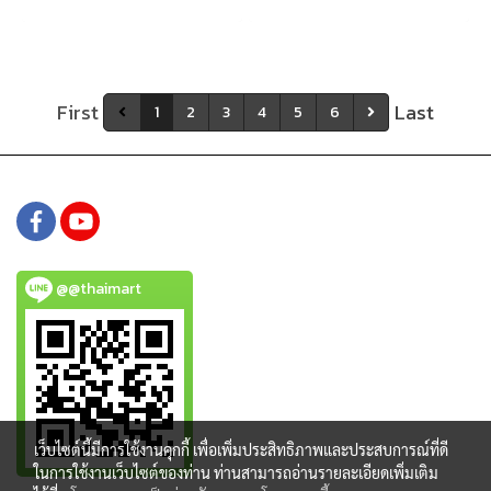
ลงสบายๆ ก็ตอบโจทย์การใช้งาน
ต่อลำโพงได้สูงสุด 100 ตัว และ
ได้ทุกกิจกรรม
โดนเด่นเรื่องดีไซน์ทันสมัย ขนาด
กกระทัดรัดพกพาสะดวก ใช้งานได้
ยาวนานกว่า 6 ชั่วโมง
First
Last
1
2
3
4
5
6
@@thaimart
เว็บไซต์นี้มีการใช้งานคุกกี้ เพื่อเพิ่มประสิทธิภาพและประสบการณ์ที่ดี
ในการใช้งานเว็บไซต์ของท่าน ท่านสามารถอ่านรายละเอียดเพิ่มเติม