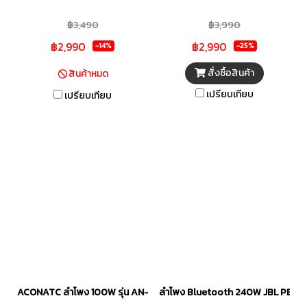
พลังเสียงที่คมชัด ด้วยดอก
฿3,490
฿3,990
ลำโพงแยกกัน ทำให้ได้คุณภาพ
฿2,990
฿2,990
เสียงที่ดีขึ้นและครบถ้วน ดอกวูฟ
-14%
-25%
เฟอร์ (Woofer) : สร้างเสียงทุ้ม
สั่งซื้อสินค้า
สินค้าหมด
และเสียงกลางต่ำ ดอกทวีตเตอร์
เปรียบเทียบ
เปรียบเทียบ
(Tweeter) : ทำหน้าที่สร้างเสียง
แหลม ไฟ LED หลากสีสไตล์ดิสโก้
สร้างสรรค์บรรยากาศสนุกสนาน
เหมาะสำหรับงานปาร์ตี้สังสรรค์
รองรับการเชื่อมต่อที่หลากหลาย
ไม่ว่าจะเป็น Bluetooth, USB, TF
Card และ AUX
ACONATC ลำโพง 100W รุ่น AN-SP1012PT
ลำโพง Bluetooth 240W JBL PBST