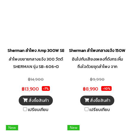
Sherman ลำโพง Amp 300W SB-606+D
Sherman ลำโพงกลางแจ้ง 150W SM-1
ลำโพงขยายกลางแจ้ง 300 วัตต์
อินไปกับเสียงเพลงที่ดังกระหึ่ม
SHERMAN รุ่น SB-606+D
ถึงใจด้วยชุดลำโพง จาก
พร้อมฟังก์ชันการใช้งานด้านบน
SHERMAN ที่มอบพลังเสียงอัน
฿14,900
฿9,990
ออกแบบได้อย่างลงตัว ทั้งวอลุ่ม
ทรงพลังด้วยกำลังขับถึง 150
฿13,900
฿8,990
ปรับเสียงเพลง, วอลุ่มปรับเสียง
วัตต์ แบบพาสซีฟ 2 ทาง ตอบ
-7%
-10%
ไมค์, วอลุ่มสไลด์ สำหรับปรับ EQ
สนองความถี่ได้กว้าง ให้เสียงเบส
สั่งซื้อสินค้า
สั่งซื้อสินค้า
รวมไปถึง Bluetooth, USB, SD
ที่หนักแน่น เสียงกลางแหลมชัดเจน
เปรียบเทียบ
เปรียบเทียบ
Card, AUX และไมโครโฟนไร้สาย
มีมิติ ผลิตจากไม้อัดเนื้อดีที่คัด
UHF แบบไมค์คู่ สะดวกในการใช้
เกรดเนื้อไม้พิเศษ พ่นสีน้ำตาล
งานและเคลื่อนย้าย ด้วยล้อลาก
ระเบิด ให้ความแข็งแรง ใช้งานทั้ง
New
New