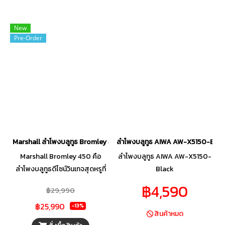
New
Pre-Order
Marshall ลำโพงบลูทูธ Bromley 450 Black
ลำโพงบลูทูธ AIWA AW-X5150-Blac
Marshall Bromley 450 คือ
ลำโพงบลูทูธ AIWA AW-X5150-
ลำโพงบลูทูธดีไซน์วินเทจสุดหรูที่
Black
เน้นความทรงพลังของเสียงเบส
฿4,590
฿29,990
และรายละเอียดเสียงที่คมชัด มา
฿25,990
พร้อมเอกลักษณ์หน้าตาแบบ
-13%
สินค้าหมด
แอมป์กีตาร์คลาสสิก เหมาะ