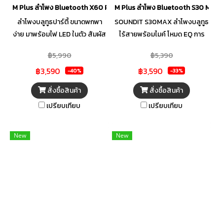
M Plus ลำโพง Bluetooth X60 PRO
M Plus ลำโพง Bluetooth S30 MAX
ลำโพงบลูทูธปาร์ตี้ ขนาดพกพา
SOUNDIT S30MAX ลำโพงบลูทูธ
ง่าย มาพร้อมไฟ LED ในตัว สัมผัส
ไร้สายพร้อมไมค์ โหมด EQ การ
ความเพลิดเพลินไปกับเสียงเพลง
เชื่อมต่อ TWS พกพาง่าย สั่งการ
฿5,990
฿5,390
พร้อมกับไฟ LED ที่จะทำให้เสียง
ด้วยระบบดิจิตอล
฿3,590
฿3,590
เพลงของคุณไม่จบเพียงแค่การ
-40%
-33%
ได้ยิน ตัวลำโพงมีไฟวงแหวน LED
สั่งซื้อสินค้า
สั่งซื้อสินค้า
ทั้งในส่วนด้านบนและล่างตัว
เปรียบเทียบ
เปรียบเทียบ
เครื่อง มาพร้อมกับไมโครโฟน
สไตล์มินิมอล 2 ตัว ในชุด และยัง
สามารถใช้งานได้อย่างไร้กังวล
New
New
ด้วยการกันน้ำระดับ IPX5