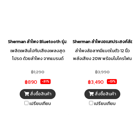
Sherman ลำโพง Bluetooth รุ่น J-3333 กำลัง 5 วัตต์ สีดำ
Sherman ลำโพงอเนกประสงค์ล้อลาก 20
เพลิดเพลินไปกับเสียงเพลงสุด
ลำโพงล้อลากมีแบตในตัว 12 นิ้ว
โปรด ด้วยลำโพง จากแบรนด์
พลังเสียง 20W พร้อมไมโครโฟน
SHERMAN พร้อมมอบเสียงที่
ไร้สาย 2 ตัว และมีแบตเตอรี่แบบ
฿1,290
฿3,990
กระหึ่ม เร้าใจ และเปี่ยมด้วย
Rechargeable 7.4v/1800mAh
฿890
฿3,490
คุณภาพ ขนาดกะทัดรัด ออกแบบ
บรรจุอยู่ภายใน เพิ่มความสะดวก
-31%
-13%
มาเพื่อให้สามารถจัดวางบนโต๊ะ
สบายในการเคลื่อนย้ายด้วย ชุด
สั่งซื้อสินค้า
สั่งซื้อสินค้า
ทำงาน หรือพกพาไปตามสถานที่
มือจับพร้อมล้อลาก ใช้งานได้
เปรียบเทียบ
เปรียบเทียบ
ต่าง ๆ ได้ อีกทั้งยังสามารถเชื่อม
อเนกประสงค์ทั้งงานสอนหนังสือ
ต่อความบันเทิงได้อย่างหลาก
หรือ งานประชุมขนาดเล็ก
หลายช่องทาง เพื่อพร้อมรับมือกับ
งานปาร์ตี้ให้สนุกสุดเหวี่ยงอย่าง
ลงตัว