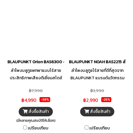
พร้อมมือจับ
การวางแนวตั้ง และแนวราบ เหมาะ
กับงานอีเวนต์ ห้องอาหาร ห้อง
ประชุม ผับ เธค และงานกลางแจ้ง
ที่ต้องการคุณภาพเสียง
BLAUPUNKT Orion BAS6300 - Wireless Bluetooth Speaker (ลำโพงบล
BLAUPUNKT NOAH BAS2215 ลำโพง
ลำโพงบลูทูธพกพาแบบไร้สาย
ลำโพงบลูทูธไร้สายที่ดีที่สุดจาก
ประสิทธิภาพเสียงดีเยี่ยมสไตล์
BLAUPUNKT แบรนด์นวัตกรรม
BLAUPUNKT ให้ระบบเสียงแบบ
ระดับโลก คุณภาพเสียงทรงพลัง
฿7,990
฿3,990
HI-FI Sound Quality คุณภาพ
ระดับ Hi-Fi ที่มี Digital Audio
฿4,990
฿2,990
เสียงสูงให้เสียงคมชัดเก็บได้ทุก
Processor ระบบขยายเสียง
-38%
-25%
รายละเอียด เบสนุ่มลึกลงตัวทุก
ดิจิทัลประสิทธิภาพสูงควบคุม
สั่งซื้อสินค้า
สั่งซื้อสินค้า
จังหวะ มาพร้อมไมโครโฟนไร้สาย
ข้อมูลเสียงได้อย่างละเอียดครบ
(มีหลายคุณสมบัติให้เลือก)
คุณภาพสูงให้เสียงสมจริง ไม่ว่า
ถ้วนสมกับเป็นแบรนด์มาตรฐาน
เปรียบเทียบ
เปรียบเทียบ
จะสายปาร์ตี้ หรือจะสายชิวฟังเพ
เยอรมัน พร้อมฟังก์ชั่นพิเศษเชื่อม