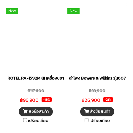
New
New
ROTEL RA-1592MKII เครื่องขยายเสียง Class AB 2×350 วัตต์ รองรับ B
ลำโพง Bowers & Wilkins รุ่น607 S3
฿117,600
฿33,900
฿96,900
฿26,900
-18%
-21%
สั่งซื้อสินค้า
สั่งซื้อสินค้า
เปรียบเทียบ
เปรียบเทียบ