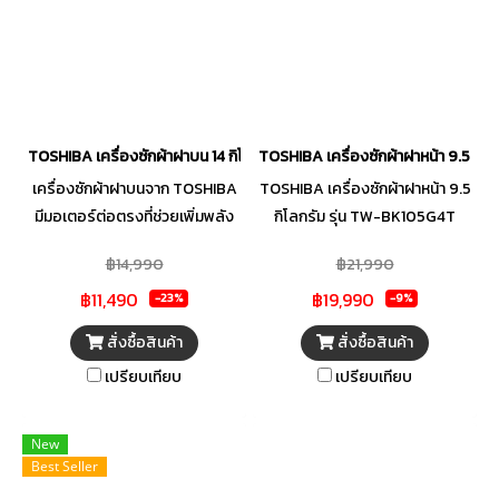
งานที่ง่าย เหมาะสำหรับคนทุกเพศ
เข้ากับเทคโนโลยีรุ่นใหม่ ๆ พร้อม
ทุกวัยที่ชื่นชอบความสบาย ด้วย
การใช้งานที่ง่าย เหมาะสำหรับคน
โปรแกรมการซักที่ให้คุณเลือกใช้
ทุกเพศทุกวัยที่ชื่นชอบความสบาย
งานได้ตามความเหมาะสม
ด้วยโปรแกรมการซักที่ให้คุณเลือก
ใช้งานได้ตามความเหมาะสม
TOSHIBA เครื่องซักผ้าฝาบน 14 กิโลกรัม รุ่น AW-DUM1500LT(SG)
TOSHIBA เครื่องซักผ้าฝาหน้า 9.5 กิ
เครื่องซักผ้าฝาบนจาก TOSHIBA
TOSHIBA เครื่องซักผ้าฝาหน้า 9.5
มีมอเตอร์ต่อตรงที่ช่วยเพิ่มพลัง
กิโลกรัม รุ่น TW-BK105G4T
การซักและลดเสียงรบกวนโดย
฿14,990
฿21,990
การทำงานได้เงียบขึ้น ช่วยให้คุณ
฿11,490
฿19,990
และครอบครัวไม่ประสบปัญหา
-23%
-9%
เรื่องเสียงรบกวน พร้อม
สั่งซื้อสินค้า
สั่งซื้อสินค้า
เทคโนโลยีอณูฟองอากาศช่วย
เปรียบเทียบ
เปรียบเทียบ
ทำให้ผงซักฟอกเข้าถึงคราบ
สกปรกได้ดียิ่งขึ้น บวกกับพลังน้ำ
3 ทิศทางช่วยให้ผ้ากลับตัว ได้
New
สัมผัสน้ำ ผงซักฟอก และกำจัด
Best Seller
คราบสกปรกได้อย่างเต็มที่