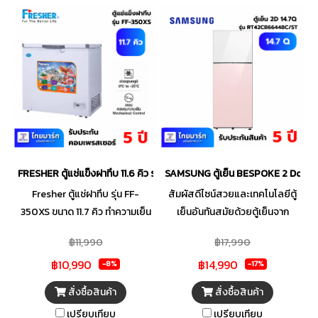
FRESHER ตู้แช่แข็งฝาทึบ 11.6 คิว รุ่น FF-350XS
SAMSUNG ตู้เย็น BESPOKE 2 Doors 
Fresher ตู้แช่ฝาทึบ รุ่น FF-
สัมผัสดีไซน์สวยและเทคโนโลยีตู้
350XS ขนาด 11.7 คิว ทำความเย็น
เย็นอันทันสมัยด้วยตู้เย็นจาก
ได้ 2 ระบบ ทั้ง Chiller และ
SAMSUNG โดดเด่นด้วยดีไซน์บาน
฿11,990
฿17,990
Freezer Digital Display ล้อ
ตู้เย็นสวยหรูให้คุณเลือกตกแต่ง
฿10,990
฿14,990
ขนาดใหญ่หมุนได้ 360 องศา
ได้ตามใจในแบบที่คุณต้องการ มา
-8%
-17%
คอมเพรสเซอร์รับประกัน 5 ปี
พร้อมช่องแช่ที่ปรับอุณหภูมิให้
สั่งซื้อสินค้า
สั่งซื้อสินค้า
เหมาะกับเนื้อสัตว์ ช่วยรักษาความ
เปรียบเทียบ
เปรียบเทียบ