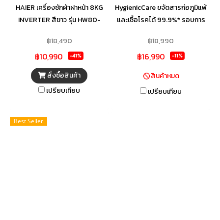
HAIER เครื่องซักผ้าฝาหน้า 8KG
HygienicCare ขจัดสารก่อภูมิแพ้
INVERTER สีขาว รุ่น HW80-
และเชื้อโรคได้ 99.9%* รอบการ
BP12929 รอบปั่นหมาด 1200
ซักด่วน เหมาะสมกับการใช้งานของ
฿18,490
฿18,990
รอบ/นาที Super Drum 525 mm
คุณ ปรับอุณหภูมิการซักให้เหมาะ
฿10,990
฿16,990
ถังซักขนาดใหญ่กว่าถังซักทั่วไปถึง
สมกับเสื้อผ้าแต่ละชนิด
-41%
-11%
13% Dual Spray System
สั่งซื้อสินค้า
สินค้าหมด
พลังงานกำจัดสิ่งสกปรกตกค้าง
เปรียบเทียบ
เปรียบเทียบ
บริเวณขอบยางและประตู ระบบ
มอเตอร์ BLDC Inverter Steam
โหมดการซักด้วยไอน้ำร้อน ช่วยใน
Best Seller
การละลายผงซักฟอกได้ดี
Refresh กำจัดเชื้อโรค ไวรัส
แบคทีเรีย และช่วยลดกลิ่นอับ โปร
แกมซักแบบ Hygienic ทำความ
สะอาดด้วยอุณหภมิสูงสุด 90
องศาเซลเซียส