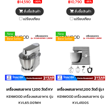
฿14,590
฿10,790
เสื้อผ้าให้หมดไป พร้อมมอบผ้าที่
Quick Wash ซักเสื้อผ้าที่เปื้อนเล็ก
-30%
-35%
สะอาดโดยไม่ทำร้ายใยผ้า ทั้งยัง
น้อยได้อย่างมีประสิทธิภาพและ
สั่งซื้อสินค้า
สั่งซื้อสินค้า
ช่วยขจัดกลิ่นอันไม่พึงประสงค์
รวดเร็ว
เปรียบเทียบ
เปรียบเทียบ
เพื่อให้เครื่องแต่งกายของคุณดู
สะอาดอยู่ตลอดเวลา มาพร้อมรูป
ลักษณ์ภายนอกของตัวเครื่องที่มี
New
New
ความทันสมัย และฟังก์ชันการใช้
Best Seller
Best Seller
งานที่ง่าย ตอบโจทย์ทุกการซักผ้า
ได้อย่างลงตัว
เครื่องผสมอาหาร 1,200 วัตต์ KVL65.001WH
เครื่องผสมอาหาร1,200 วัตต์ รุ่น KV
KENWOOD เครื่องผสมอาหาร รุ่น
KENWOOD เครื่องผสมอาหาร รุ่น
KVL65.001WH
KVL4100S