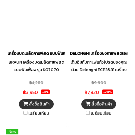
เครื่องบดเมล็ดกาแฟสด แบบฟันเฟือง KG7070
DELONGHI เครื่องชงกาแฟสดเอสเพรสโซ่
BRAUN เครื่องบดเมล็ดกาแฟสด
เต็มอิ่มกับกาแฟแก้วโปรดของคุณ
แบบฟันเฟือง รุ่น KG7070
ด้วย Delonghi ECP35.31 เครื่อง
ชงกาแฟระบบ Cappuccino
฿4,280
฿9,900
1000 วัตต์ พร้อมระบบปิด
฿3,950
฿7,920
อัตโนมัติ
-8%
-20%
สั่งซื้อสินค้า
สั่งซื้อสินค้า
เปรียบเทียบ
เปรียบเทียบ
New