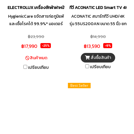
ELECTROLUX เครื่องซักผ้าฝาหน้า รุ่น EWF9024D3WB 9 กก. อินเวอร์เตอร์
ทีวี ACONATIC LED Smart TV 4K We
HygienicCare ขจัดสารก่อภูมิแพ้
ACONATIC สมาร์ททีวี UHD/4K
และเชื้อโรคได้ 99.9%* มอเตอร์
รุ่น 55US200AN ขนาด 55 นิ้ว ยก
EcoInverter ประหยัดพลังงาน
ระดับประสบการณ์การรับชมด้วย
฿23,990
฿14,990
50%* รอบการซักด่วน เหมาะสม
ACONATIC สมาร์ททีวี UHD/4K
฿17,990
฿13,590
กับการใช้งานของคุณ
รุ่น 55US200AN ขนาด 55 นิ้ว
-25%
-9%
ที่มาพร้อมคุณสมบัติครบครันเพื่อ
สั่งซื้อสินค้า
สินค้าหมด
การบันเทิงที่สมบูรณ์แบบ ด้วย
เปรียบเทียบ
เปรียบเทียบ
ความคมชัดระดับ UHD/4K ระบบ
ปฏิบัติการ webOS TV ใช้งานง่าย
เสริมด้วย Magic Remote สั่ง
Best Seller
การด้วยเสียง พร้อมทั้งระบบ
เสียง Dolby Audio มอบพลัง
เสียงเหนือชั้น เด่นทั้งประสิทธิภาพ
และดีไซน์ทันสมัยเพื่อทุกการรับชม