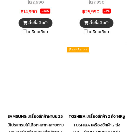
฿22,690
฿27,990
วัตต์ แรงดันไอน้ำ 7.5 bar ปริมาณ
คราบสกปรกที่ฝังลึกบนเสื้อผ้าให้
฿14,990
฿25,990
ไอน้ำ 140 และเพิ่มพลังไอน้ำ 560
หมดไป ทั้งยังช่วยขจัดกลิ่นอันไม่
-34%
-7%
g/min ระบบไอน้ำรีดแนวตั้ง การ
พึงประสงค์ เพื่อให้เครื่องแต่ง
สั่งซื้อสินค้า
สั่งซื้อสินค้า
ตั้งค่าพลังไอน้ำและอุณหภูมิ ไม่
กายของคุณดูสะอาดอยู่ตลอด
เปรียบเทียบ
เปรียบเทียบ
ต้องมีการตั้งค่า เวลาทำความร้อน
เวลา มาพร้อมรูปลักษณ์ภายนอก
2 min รับประกันคุณภาพสินค้า 2
ของตัวเครื่องที่มีความทันสมัย
ปี
และฟังก์ชันการใช้งานที่ง่าย ตอบ
Best Seller
โจทย์ทุกการซักผ้าได้อย่างลงตัว
SAMSUNG เครื่องซักผ้าฝาบน 25 กิโลกรัม รุ่น WA25B8377GV/ST
TOSHIBA เครื่องซักผ้า 2 ถัง 14Kg. ส
มีโปรแกรมให้เลือกหลากหลายตาม
TOSHIBA เครื่องซักผ้า 2 ถัง