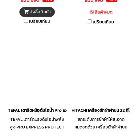
ช่วยลดความผันผวนของอุณหภูมิ
สั่งซื้อสินค้า
สินค้าหมด
เปรียบเทียบ
เปรียบเทียบ
TEFAL เตารีดหม้อต้มไอน้ำ Pro Express Protect (2830 วัตต์, สี Burgun
HITACHI เครื่องซักผ้าฝาบน 22 กิโลก
TEFAL เตารีดแรงดันไอน้ำพลัง
ยกระดับการซักผ้าให้สะอาด
สูง PRO EXPRESS PROTECT
หมดจดด้วย เครื่องซักผ้าฝาบน
รุ่น GV9230-RP กำลังไฟ 2600
จาก HITACHI ตอบโจทย์การขจัด