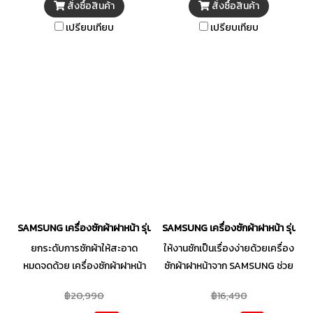
สั่งซื้อสินค้า
สั่งซื้อสินค้า
แน่นได้อย่างมีประสิทธิภาพ
เปรียบเทียบ
เปรียบเทียบ
SAMSUNG เครื่องซักผ้าฝาหน้า รุ่น WW80T504DAW/ST 8 กก. อินเวอร์เต
SAMSUNG เครื่องซักผ้าฝาหน้า รุ่น
ยกระดับการซักผ้าให้สะอาด
ให้งานซักเป็นเรื่องง่ายด้วยเครื่อง
หมดจดด้วย เครื่องซักผ้าฝาหน้า
ซักผ้าฝาหน้าจาก SAMSUNG ช่วย
จาก SAMSUNG ตอบโจทย์การ
ขจัดคราบและแบคทีเรียได้อย่าง
฿20,990
฿16,490
ขจัดคราบสกปรกที่ฝังลึกบน
สะอาดล้ำลึก มาพร้อมเทคโนโลยี