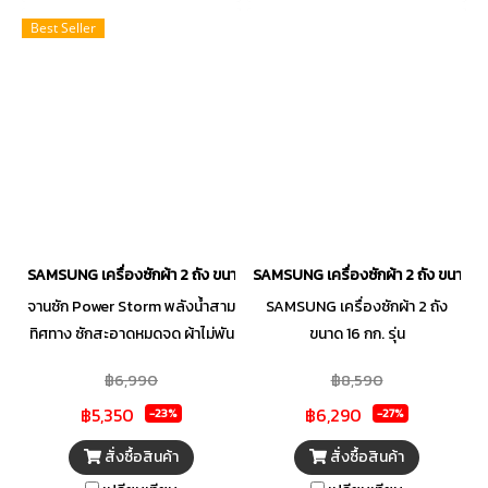
Best Seller
SAMSUNG เครื่องซักผ้า 2 ถัง ขนาด 14 กก. สีดำ รุ่น WT14B5040BA/ST
SAMSUNG เครื่องซักผ้า 2 ถัง ขนาด 
จานซัก Power Storm พลังน้ำสาม
SAMSUNG เครื่องซักผ้า 2 ถัง
ทิศทาง ซักสะอาดหมดจด ผ้าไม่พัน
ขนาด 16 กก. รุ่น
กัน Air Turbo Drying ปั่นหมาด
WT16B5240BA/ST Power
฿6,990
฿8,590
ทรงพลัง ประหยัดเวลา ผ้าแห้งเร็ว
Storm ซักสะอาดหมดจด ผ้าไม่พัน
฿5,350
฿6,290
ขึ้น หมดปัญหากลิ่นอับชื้น ถุงกรอง
กัน ตัวถังขนาดใหญ่ 16 ก.ก. ดีไซน์
-23%
-27%
ออกแบบพิเศษ ดักสิ่งสกปรกขณะ
ใหม่ ทันสมัย ใช้งานง่าย Air Turbo
สั่งซื้อสินค้า
สั่งซื้อสินค้า
ซักได้อย่างมีประสิทธิภาพ
Drying System ปั่นหมาดทรง