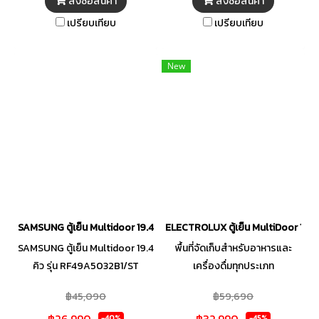
สั่งซื้อสินค้า
สั่งซื้อสินค้า
ต่อ Wi-Fi ได้ ด้วยการใช้แอป
Frost ป้องกันน้ำแข็งจับภายใน
เปรียบเทียบ
เปรียบเทียบ
SmartThings Optimal Fresh+
Cooling System มัลติโฟลว์
ความสดออกแบบได้ถึง 4 ระดับ
(Multi Flow) ลมเย็นกระจายทั่วถึง
SpaceMax ขนาดพื้นที่ภายใน
ทุกชั้นวาง
New
กว้างขึ้น โดยภายนอกยังเท่าเดิม
รับประกันคอมเพรสเซอร์ 20 ปี
SAMSUNG ตู้เย็น Multidoor 19.4 คิว รุ่น RF49A5032B1/ST
ELECTROLUX ตู้เย็น MultiDoor 19.1
SAMSUNG ตู้เย็น Multidoor 19.4
พื้นที่จัดเก็บสำหรับอาหารและ
คิว รุ่น RF49A5032B1/ST
เครื่องดื่มทุกประเภท
TasteLockPlus คงความสดของ
฿45,090
฿59,690
ผักได้นานถึง 7 วัน EvenTemp
฿26,990
฿32,990
-40%
-45%