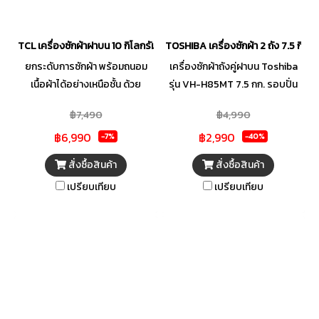
TCL เครื่องซักผ้าฝาบน 10 กิโลกรัม รุ่น F710TLW สีขาว
TOSHIBA เครื่องซักผ้า 2 ถัง 7.5 กิโ
ยกระดับการซักผ้า พร้อมถนอม
เครื่องซักผ้าถังคู่ฝาบน Toshiba
เนื้อผ้าได้อย่างเหนือชั้น ด้วย
รุ่น VH-H85MT 7.5 กก. รอบปั่น
เครื่องซักผ้าฝาบน จาก TCL ตัว
หมาด(รอบ/นาที): 1280 ฝาถัง
฿7,490
฿4,990
ช่วยดี ๆ ที่จะช่วยในการซักผ้าของ
โปร่งใส สามารถมองเห็นทุก
฿6,990
฿2,990
คุณให้สะอาด รวดเร็วทันใจ พร้อม
สถานะของการทำงานในตัวเครื่อง
-7%
-40%
การทำงานอย่างชาญฉลาด และ
ได้อย่างสะดวก ตัวถังทำจาก
สั่งซื้อสินค้า
สั่งซื้อสินค้า
ปลอดภัยต่อผู้ใช้งาน สามารถขจัด
โพลิเมอร์ที่มีคุณภาพสูง แข็งแรง
เปรียบเทียบ
เปรียบเทียบ
คราบสกปรกได้อย่างง่ายดาย
ทนทาน ไม่เป็นสนิม และ เกิดรอย
ช่วยให้เสื้อผ้าของคุณดูสะอาด
คราบเปื้อนได้ยาก จานซักใหญ่เพิ่ม
เปรียบเสมือนใหม่อยู่เสมอ
แรงปั่นให้สะอาดทุกจุด พร้อม
กระแสน้ำวน