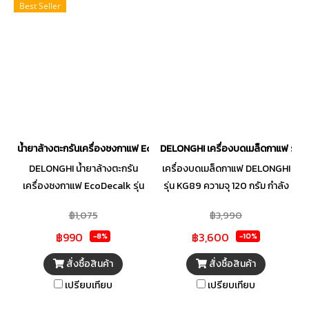
Best Seller
น้ำยาล้างตะกรันเครื่องชงกาแฟ EcoDecalk
DELONGHI เครื่องบดเมล็ดกาแฟ รุ่น
DELONGHI น้ำยาล้างตะกรัน
เครื่องบดเมล็ดกาแฟ DELONGHI
เครื่องชงกาแฟ EcoDecalk รุ่น
รุ่น KG89 ความจุ 120 กรัม กำลัง
SER3018
ไฟ 110 วัตต์ ความจุที่ใส่ผงกาแฟ
฿1,075
฿3,990
120 กรัม สามารถปรับระดับความ
฿990
฿3,600
ละเอียดของผงกาแฟถึง 3 ระดับ
-8%
-10%
สามารถบดเมล็ดกาแฟได้ครั้งละ
สั่งซื้อสินค้า
สั่งซื้อสินค้า
12 ถ้วย
เปรียบเทียบ
เปรียบเทียบ