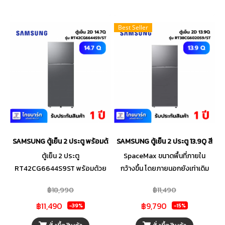
สดใหม่และรสชาติได้ยาวนานกว่า
เดิม
Best Seller
SAMSUNG ตู้เย็น 2 ประตู พร้อมด้วย AI Energy Mode,Wifi 14.7 คิว, รุ่
SAMSUNG ตู้เย็น 2 ประตู 13.9Q สีเ
ตู้เย็น 2 ประตู
SpaceMax ขนาดพื้นที่ภายใน
RT42CG6644S9ST พร้อมด้วย
กว้างขึ้น โดยภายนอกยังเท่าเดิม
AI Energy Mode, 415 L รุ่น
Digital Inverter Compressor
฿18,990
฿11,490
RT42CG6644S9ST AI Energy
ช่วยรักษาอุณหภูมิให้คงที่ All -
฿11,490
฿9,790
Mode ควบคุมค่าไฟง่ายๆได้ทุกที่
Around Cooling เย็นทั่วถึงทั้งตู้
-39%
-15%
การควบคุมอัจฉริยะ สามารถเชื่อม
ด้วย All Around Cooling No