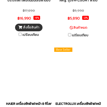
ประเภทผ้า เพื่อถนอมเสื้อผ้าของ
14Kg. รุ่นVH-L150MT ฝาถัง
คุณให้ใช้งานได้ยาวนานขึ้น แม้ว่า
โปร่งใส สามารถมองเห็นทุก
฿17,890
฿5,990
การทำงานจะหลากหลายฟังก์ชัน
สถานะของการทำงานในตัวเครื่อง
฿16,990
฿5,890
แต่ก็เป็นไปอย่างราบรื่นด้วย
ได้อย่างสะดวก ตัวถังทำจาก
-5%
-2%
มอเตอร์ทำงานเงียบ สั่นสะเทือน
โพลิเมอร์ที่มีคุณภาพสูง แข็งแรง
สั่งซื้อสินค้า
สินค้าหมด
น้อย ลดเสียงรบกวนระหว่างใช้
ทนทาน ไม่เป็นสนิม และ เกิดรอย
เปรียบเทียบ
เปรียบเทียบ
งาน อีกทั้งยังช่วยประหยัด
คราบเปื้อนได้ยาก ชุดกรองสิ่ง
พลังงานด้วยระบบอินเวอร์เตอร์
สกปรก แข็งแรง ทนทาน สามารถ
ถอดล้างทำความสะอาดได้
Best Seller
ง่ายดาย ฟังก์ชันการแช่ผ้า หมด
กังวลเรื่องคราบสกปรกฝังลึก
สามารถแช่ผ้าได้สูงสุด 20 นาที
HAIER เครื่องซักผ้าฝาหน้า 8 กิโลกรัม รุ่น HW80-BP12929
ELECTROLUX เครื่องซักผ้าฝาหน้า รุ่