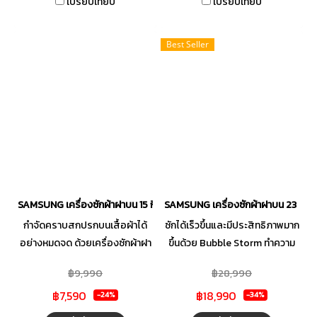
เปรียบเทียบ
เปรียบเทียบ
พลัง ประหยัดเวลา ผ้าแห้งเร็วขึ้น
Best Seller
SAMSUNG เครื่องซักผ้าฝาบน 15 กิโลกรัม รุ่น WA15CG5441BYST
SAMSUNG เครื่องซักผ้าฝาบน 23 kg
กำจัดคราบสกปรกบนเสื้อผ้าได้
ซักได้เร็วขึ้นและมีประสิทธิภาพมาก
อย่างหมดจด ด้วยเครื่องซักผ้าฝา
ขึ้นด้วย Bubble Storm ทำความ
บน จาก SAMSUNG โดดเด่นด้วย
สะอาดเสื้อผ้าใน 31 นาที ใช้
฿9,990
฿28,990
เทคโนโลยีที่เปลี่ยนน้ำยาซักผ้าให้
พลังงานน้อยลง 20% และน้ำน้อย
฿7,590
฿18,990
กลายเป็นฟอง ซักผ้าได้สะอาด
ลง 23L Active Bubble ช่วยให้ผง
-24%
-34%
หมดจดและขจัดคราบสกปรกที่ฝัง
ซักฟอกซึมเร็วขึ้น 2.5 เท่า