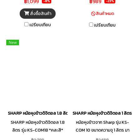
฿1,099
฿989
-8%
-23%
เคลือบโพลิฟลอน ทำให้ข้าวไม่ติด
หม้อ ที่มีความปลอดภัย ใช้งานได้
สั่งซื้อสินค้า
สินค้าหมด
ยาวนาน หุงข้าวได้หลากหลายชนิด
เปรียบเทียบ
เปรียบเทียบ
สามารถใช้งานได้อย่างสะดวก
สบาย ดูแลรักษา และทำความ
New
สะอาดได้ง่าย
SHARP หม้อหุงข้าวดิจิตอล 1.8 ลิตร รุ่น KS-COM18 *คละสี*
SHARP หม้อหุงข้าวดิจิตอล 1 ลิตร รุ
SHARP หม้อหุงข้าวดิจิตอล 1.8
หม้อหุงข้าวจาก Sharp รุ่น KS-
ลิตร รุ่น KS-COM18 *คละสี*
COM 10 ขนาดความจุ 1 ลิตร มา
พร้อมดีไซน์ทันสมัย น่าใช้งาน โดย
฿2,790
฿2,659