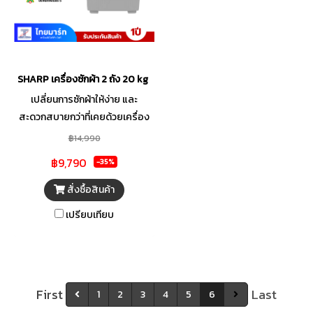
SHARP เครื่องซักผ้า 2 ถัง 20 kg สีขาวเทา รุ่น ES-TW200BL
เปลี่ยนการซักผ้าให้ง่าย และ
สะดวกสบายกว่าที่เคยด้วยเครื่อง
ซักผ้า 2 ถัง จาก SHARP ตัวช่วยดี
฿14,990
ๆ ที่จะช่วยในการซักผ้าของคุณให้
฿9,790
-35%
สะอาด รวดเร็วทันใจ ด้วย
โปรแกรมการทำงาน 2 โปรแกรมที่
สั่งซื้อสินค้า
ทำงานอย่างชาญฉลาด เหมาะสม
เปรียบเทียบ
กับเนื้อผ้าหลากหลายรูปแบบ ช่วย
ถนอมเสื้อผ้าของคุณให้ดูดีเหมือน
ใหม่อยู่เสมอ พร้อมตอบสนอง
ความต้องการของแม่บ้านยุคใหม่
ได้อย่างลงตัว
First
Last
1
2
3
4
5
6