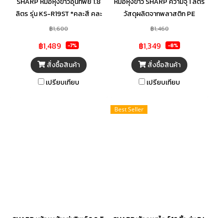
SHARP หม้อหุงข้าวอุ่นทิพย์ 1.8
หม้อหุงข้าว SHARP ความจุ 1 ลิตร
ลิตร รุ่น KS-R19ST *คละสี คละ
วัสดุผลิตจากพลาสติก PE
ลาย*
(Polyethylene) แข็งแรง ทนทาน
฿1,600
฿1,460
ต่อความร้อนได้ดี ภายในตัวเครื่อง
฿1,489
฿1,349
-7%
-8%
เคลือบโพลิฟลอน ทำให้ข้าวไม่ติด
หม้อ ที่มีความปลอดภัย ใช้งานได้
สั่งซื้อสินค้า
สั่งซื้อสินค้า
ยาวนาน หุงข้าวได้หลากหลายชนิด
เปรียบเทียบ
เปรียบเทียบ
สามารถใช้งานได้อย่างสะดวก
สบาย ดูแลรักษา และทำความ
Best Seller
สะอาดได้ง่าย