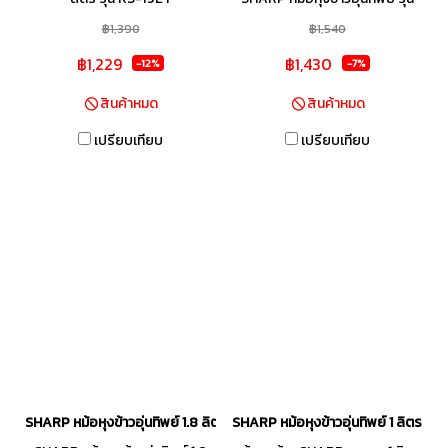
KS-PR18ET พร้อมให้คุณสัมผัส
฿1,390
฿1,540
ความสะดวกสบายในการหุงข้าวที่
฿1,229
฿1,430
-12%
-7%
อร่อยและยังคงความอุ่นไว้นาน แม้
ทิ้งไว้ในหม้อเป็นเวลาหลายชั่วโมง
สินค้าหมด
สินค้าหมด
ด้วยแผ่นความร้อนด้านล่างและขด
เปรียบเทียบ
เปรียบเทียบ
ลวดความร้อนด้านข้างที่กระจาย
ความร้อนได้อย่างทั่วถึง จึงทำให้
หุงข้าวได้เม็ดนุ่มฟูทานอร่อย หุง
ง่าย อุ่นทน รักษาความร้อนได้นาน
ข้าวไม่แข็ง ไม่บูดง่าย ข้าวสวย
พร้อมเสิร์ฟทุกมื้อ เพื่อความสุขใน
ทุกมื้ออาหาร
SHARP หม้อหุงข้าวอุ่นทิพย์ 1.8 ลิตร รุ่น KS-R19ST *คละสี คละลาย*
SHARP หม้อหุงข้าวอุ่นทิพย์ 1 ลิตร 