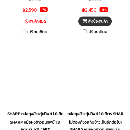
คุณสมบัติเด่นของหม้อหุงข้าวตัวนี้
฿2,590
฿2,450
-7%
-8%
ได้แก่ จอ LCD แสดงสถานะบนตัว
เครื่อง, ระบบ DAS (Direct
สั่งซื้อสินค้า
สินค้าหมด
Access System) ที่ช่วยเซตค่า
เปรียบเทียบ
เปรียบเทียบ
การทำงานตามเมนูอาหารที่คุณ
ต้องการ, ปุ่มเพิ่มเวลาปรุงอาหาร,
ตั้งเวลาปรุงอาหารล่วงหน้าได้ และ
มีสัญญาณเตือนเมื่ออาหารสุก
แล้ว
SHARP หม้อหุงข้าวอุ่นทิพย์ 1.8 ลิตร รุ่น KS-19ET
หม้อหุงข้าวอุ่นทิพย์ 1.8 ลิตร SHARP 
SHARP หม้อหุงข้าวอุ่นทิพย์ 1.8
ไม่ต้องกังวลกับข้าวเย็นอีกต่อไป!
ลิตร รุ่น KS-19ET
SHARP หม้อหุงข้าวอุ่นทิพย์ รุ่น