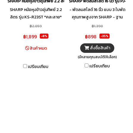
SHARP หม้อหุงข้าวอุ่นทิพย์ 2.2 ลิตร รุ่น KS-R23ST *คละลาย*
SHARP พัดลมสไลด์ 16 นิ้ว รุ่น PJ-SL
SHARP หม้อหุงข้าวอุ่นทิพย์ 2.2
- พัดลมสไลด์ 16 นิ้ว แบบ 3 ใบพัด
ลิตร รุ่น KS-R23ST *คละลาย*
คุณภาพสูงจาก SHARP - ฐาน
พัดลมดีไซน์โค้งมน ทันสมัย และ
฿2,059
฿1,390
ปรับแรงลม 3 ระดับ - ตะแกรง
฿1,899
฿898
-8%
-35%
ด้านหน้า-หลัง ดีไซน์ถี่ เพิ่มความ
ปลอดภัยมากขึ้น - พร้อมระบบ
สั่งซื้อสินค้า
สินค้าหมด
ความปลอดภัย 3 ระบบและระบบ
(มีหลายคุณสมบัติให้เลือก)
ตัดไฟอัตโนมัติ - น้ำหนักเบา ขนาด
เปรียบเทียบ
เปรียบเทียบ
กำลังพอดี และสามารถเคลื่อน
ย้ายสะดวก