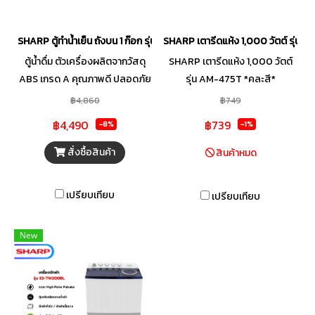
SHARP ตู้ทำน้ำเย็น ถังบน 1 ก๊อก รุ่น SB-C9S
SHARP เตารีดแห้ง 1,000 วัตต์ รุ่น 
ตู้น้ำดื่ม ตัวเครื่องผลิตจากวัสดุ
SHARP เตารีดแห้ง 1,000 วัตต์
ABS เกรด A คุณภาพดี ปลอดภัย
รุ่น AM-475T *คละสี*
แข็งแรง ทนทานต่อการใช้งาน
฿4,860
฿749
เหมาะสำหรับใช้ในโฮมออฟฟิศ
฿4,490
฿739
-8%
-1%
หรือร้านอาหารกับร้านคาเฟ่ขนาด
เล็ก พร้อมทั้งยังหมดกังวล ด้วย
สั่งซื้อสินค้า
สินค้าหมด
ระบบตัดการทำงานอัตโนมัติหลัง
จากน้ำเย็น ด้วย Thermostat
เปรียบเทียบ
เปรียบเทียบ
แบบปรับอุณหภูมิ นอกจากนี้ระบบ
ยังควบคุมไฟฟ้าลัดวงจรอีกด้วย
New