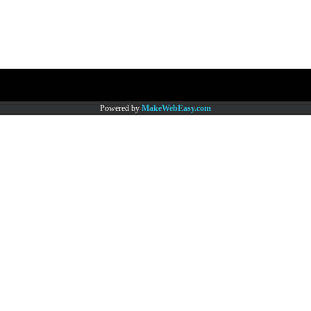
Copy right by www.thaimartonline.com
Powered by
MakeWebEasy.com