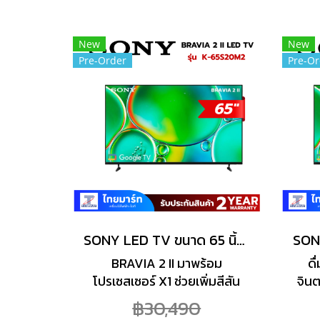
อย่า
ลดคว
ภาพ
New
New
Pre-Order
Pre-Or
ทึม 
ดับ
SONY LED TV ขนาด 65 นิ้ว (4K, GOOGLE TV) BRAVIA 2 II รุ่น K-65S20M2
BRAVIA 2 II มาพร้อม
ดื
โปรเซสเซอร์ X1 ช่วยเพิ่มสีสัน
จิน
ความคมชัด และความคมชัด
BRAV
฿30,490
มอบภาพที่เหนือกว่าเพื่อ
ควา