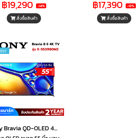
฿19,290
฿17,390
โปรเซสเซอร์ X1 และ 4K X-
BRAVIA 2 II Google TV ท
-14%
-13%
lity PRO มอบสีสันที่สดใส
ภาพยนตร์ รายการทีวี และ
สั่งซื้อสินค้า
สั่งซื้อสินค้า
วามคมชัดเหนือระดับ เหนือ
ที่คุณชื่นชอบ พร้อมคว
กว่ามาตรฐานทั่วไป
ละเอียดสุดคมชัดระดับ 4K 
ระบบเสียงระดับโรงภาพย
ด้วยระบบเสียง Dolby A
der
และ DTS:X® เปลี่ยนบ้า
คุณให้เป็นโรงภาพยนตร์ส่
Sony Bravia QD-OLED 4K TV รุ่น K-55XR80M2 ทีวีขนาด 55 นิ้ว Bravia 8 II Series