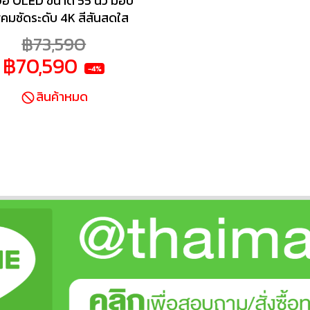
จอ OLED ขนาด 55 นิ้ว มอบ
คมชัดระดับ 4K สีสันสดใส
สีดำที่ลุ่มลึกอย่างสมบูรณ์
฿73,590
Studio Calibrated Mode
฿70,590
ดภาพพิเศษที่ Sony พัฒนา
-4%
วมกับพาร์ทเนอร์ (รวมถึง
สินค้าหมด
flix) เพื่อให้ภาพตรงตาม
ตนารมณ์ของผู้กำกับ ชิป
มวลผล XR ประมวลผลภาพ
างชาญฉลาด เพื่อคุณภาพ
องภาพและเสียงที่ดีที่สุด