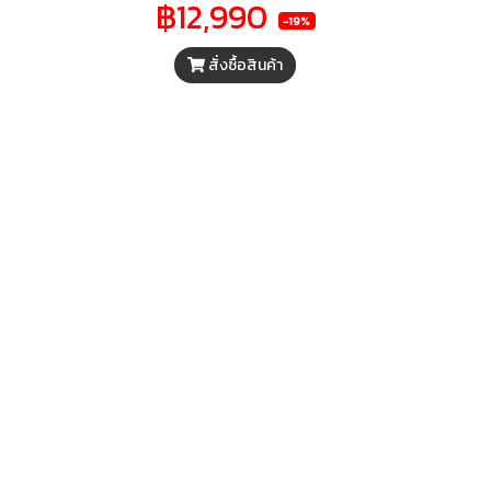
฿12,990
ี่รวม
BRAVIA 2 II Google TV ที่รวม
-19%
อื่นๆ
ภาพยนตร์ รายการทีวี และอื่นๆ
สั่งซื้อสินค้า
าม
ที่คุณชื่นชอบ พร้อมความ
และมี
ละเอียดสุดคมชัดระดับ 4K และมี
นตร์
ระบบเสียงระดับโรงภาพยนตร์
tmos®
ด้วยระบบเสียง Dolby Atmos®
นของ
และ DTS:X® เปลี่ยนบ้านของ
วนตัว
คุณให้เป็นโรงภาพยนตร์ส่วนตัว