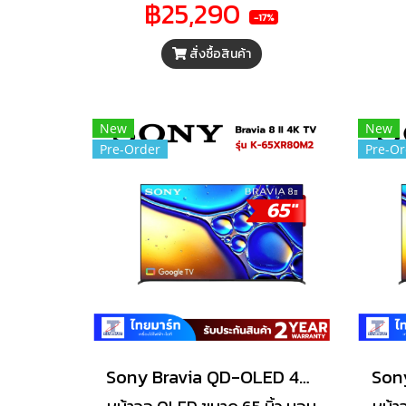
฿25,290
ประสบการณ์การรับชมที่สดใส
ด้วย
-17%
และสมจริงมากยิ่งขึ้น
Rea
สั่งซื้อสินค้า
และค
New
New
Pre-Order
Pre-Or
Sony Bravia QD-OLED 4K TV รุ่น K-65XR80M2 ทีวีขนาด 65 นิ้ว Bravia 8 II Series