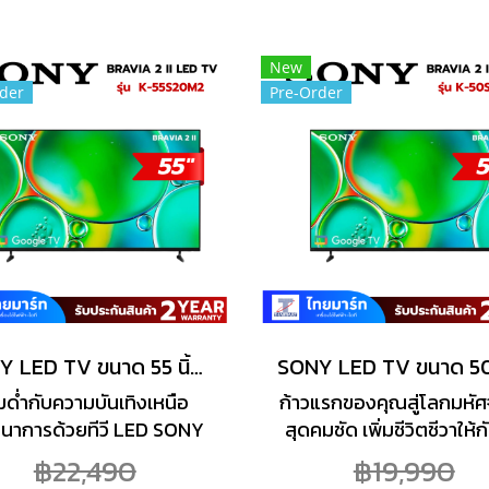
งชาญฉลาด เพิ่มความสว่าง
อย่างชาญฉลาด เพิ่มความ
ามฟุ้ง และเพิ่มรายละเอียด
ลดความฟุ้ง และเพิ่มรายละ
 XR Clear Image อัลกอริ
ภาพ XR Clear Image อัล
New
der
Pre-Order
AI ใหม่ สร้างภาพคุณภาพระ
ทึม AI ใหม่ สร้างภาพคุณ
สตูดิโอและปรับปรุงเนื้อหา
ดับสตูดิโอและปรับปรุงเนื
คุณภาพต่ำให้คมชัดขึ้น
คุณภาพต่ำให้คมชัดขึ้
SONY LED TV ขนาด 55 นิ้ว (4K, GOOGLE TV) BRAVIA 2 II รุ่น K-55S20M2
่มด่ำกับความบันเทิงเหนือ
ก้าวแรกของคุณสู่โลกมหัศ
ตนาการด้วยทีวี LED SONY
สุดคมชัด เพิ่มชีวิตชีวาให้ก
IA 2 II สัมผัสประสบการณ์
ช่วงเวลาของคุณ ให้ทุกเนื
฿22,490
฿19,990
มคมชัดระดับ 4K อันน่าทึ่ง
สำคัญพิเศษกว่าที่เคยด้วย