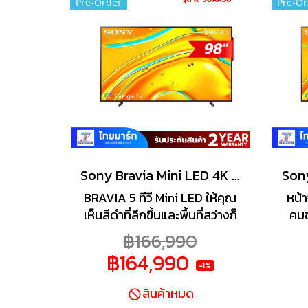
Pre-Order
Pre-Or
Sony Bravia Mini LED 4K TV รุ่น K-98XR50 ทีวีขนาด 98 นิ้ว Bravia 5 Series
BRAVIA 5 ทีวี Mini LED ให้คุณ
หน้า
เห็นสีดำที่ลึกขึ้นและพื้นที่สว่างก็
คมช
สว่างยิ่งขึ้นกว่า Full-Array LED
กว่า 
฿166,990
แบบปกติ รับชมภาพยนตร์
รายล
฿164,990
เสมือนมีโรงภาพยนตร์ส่วนตัว
Arra
-1%
XR 
สินค้าหมด
Dr