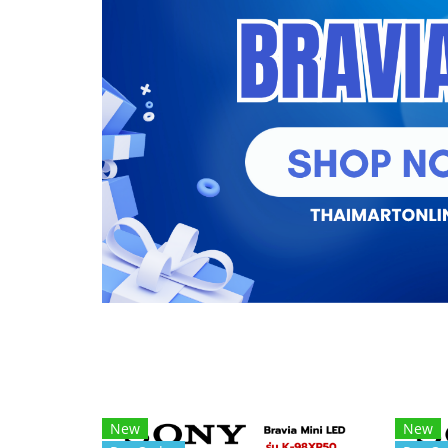
New
New