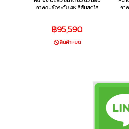
หน้าจอ OLED ขนาด 65 นิ้ว มอบ
หน้า
ภาพคมชัดระดับ 4K สีสันสดใส
ภาพ
และสีดำที่ลุ่มลึกอย่างสมบูรณ์
และ
แบบ Studio Calibrated Mode
แบบ 
฿95,590
โหมดภาพพิเศษที่ Sony พัฒนา
โหม
ร่วมกับพาร์ทเนอร์ (รวมถึง
ร่
สินค้าหมด
Netflix) เพื่อให้ภาพตรงตาม
Net
เจตนารมณ์ของผู้กำกับ ชิป
เจ
ประมวลผล XR ประมวลผลภาพ
ประ
อย่างชาญฉลาด เพื่อคุณภาพ
อย่
ของภาพและเสียงที่ดีที่สุด
ข