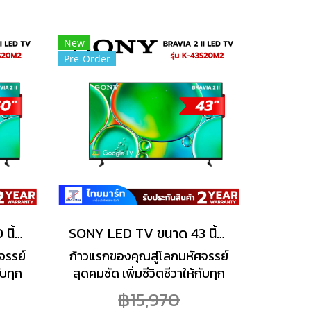
สว่าง
อย่างชาญฉลาด เพิ่มความสว่าง
เอียด
ลดความฟุ้ง และเพิ่มรายละเอียด
กอริ
ภาพ XR Clear Image อัลกอริ
New
Pre-Order
ภาพระ
ทึม AI ใหม่ สร้างภาพคุณภาพระ
้อหา
ดับสตูดิโอและปรับปรุงเนื้อหา
น
คุณภาพต่ำให้คมชัดขึ้น
SONY LED TV ขนาด 50 นิ้ว (4K, GOOGLE TV) BRAVIA 2 II รุ่น K-50S20M2
SONY LED TV ขนาด 43 นิ้ว (4K, GOOGLE TV) BRAVIA 2 II รุ่น K-43S20M2
จรรย์
ก้าวแรกของคุณสู่โลกมหัศจรรย์
ับทุก
สุดคมชัด เพิ่มชีวิตชีวาให้กับทุก
้อหา
ช่วงเวลาของคุณ ให้ทุกเนื้อหา
฿15,970
 Sony
สำคัญพิเศษกว่าที่เคยด้วย Sony