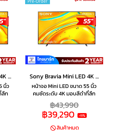
Pre-Order
Sony Bravia Mini LED 4K TV รุ่น K-75XR50 ทีวีขนาด 75 นิ้ว Bravia 5 Series
Sony Bravia Mini LED 4K TV รุ่น K-55XR50 ทีวีขนาด 55 นิ้ว Bravia 5 Series
นิ้ว
หน้าจอ Mini LED ขนาด 55 นิ้ว
่ลึก
คมชัดระดับ 4K มอบสีดำที่ลึก
้น ให้
กว่า และพื้นที่สว่างที่สว่างขึ้น ให้
฿43,990
 Full
รายละเอียดภาพที่เหนือกว่า Full
฿39,290
มวลผล
Array LED ทั่วไป ชิปประมวลผล
-11%
ster
XR และ XR Backlight Master
สินค้าหมด
ได้
Drive ควบคุมหลอด LED ได้