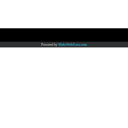
Copy right by www.thaimartonline.com
Powered by
MakeWebEasy.com