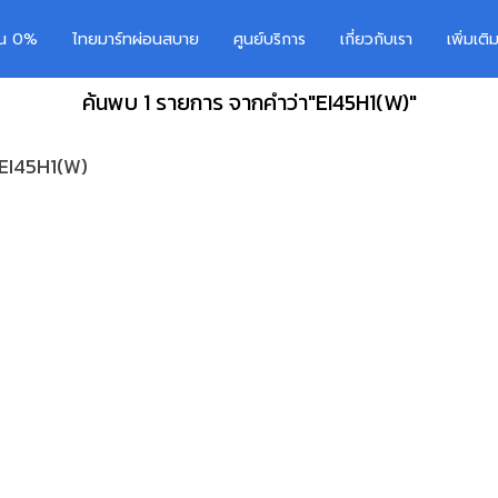
อน 0%
ไทยมาร์ทผ่อนสบาย
ศูนย์บริการ
เกี่ยวกับเรา
เพิ่มเต
ค้นพบ 1 รายการ จากคำว่า"EI45H1(W)"
น EI45H1(W)