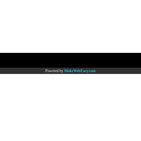
Copy right by www.thaimartonline.com
Powered by
MakeWebEasy.com