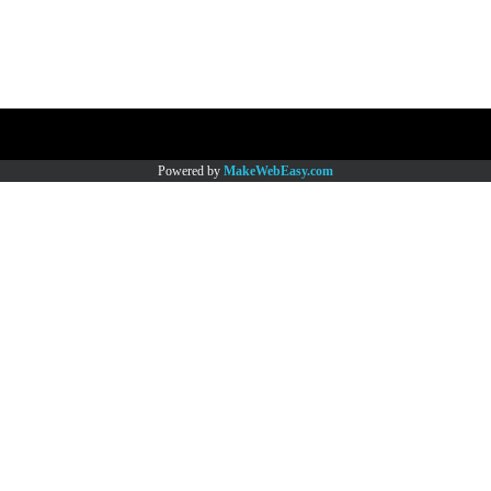
Copy right by www.thaimartonline.com
Powered by
MakeWebEasy.com