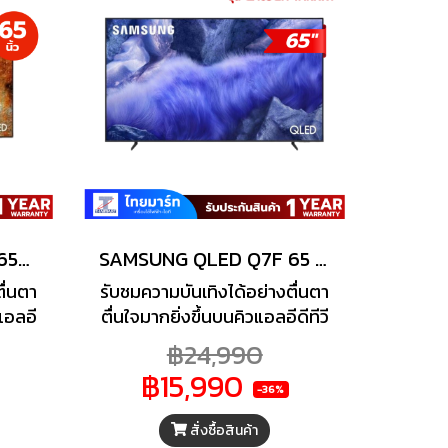
SAMSUNG 65 inch QA65QN70FAKXXT 4K Neo QLED Mini LED Vision AI TV
SAMSUNG QLED Q7F 65 นิ้ว SAMSUNG (4K, QLED, TIZEN) รุ่น QA65Q7F4AKXXT
ื่นตา
รับชมความบันเทิงได้อย่างตื่นตา
วแอลอี
ตื่นใจมากยิ่งขึ้นบนคิวแอลอีดีทีวี
ร้อม
จาก SAMSUNG ด้วยเทคโนโลยี
฿24,990
2
Quantum Dot ที่สรรสร้างสีสัน
฿15,990
I
กว่าล้านเฉด ให้ทุกภาพยนตร์ ซี
-36%
มคอน
รีส์ หรือเกมโปรดของคุณ
สั่งซื้อสินค้า
ับ 4K
สวยงามสมจริง ดื่มด่ำกับความ