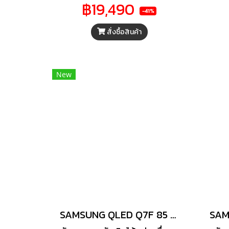
฿19,490
ต้องการ การอัปสเกล 4K ที่ทรง
-41%
พลังด้วย Crystal Processor
Ups
สั่งซื้อสินค้า
4K รูปลักษณ์อันโดดเด่นและ
เทนต
หนักแน่นจากดีไซน์แบบ
อย่
MetalStream Design
Min
Samsung Knox Security
Sli
New
ปกป้องข้อมูลอุปกรณ์ IoT ที่
ซ่อน
เชื่อมต่ออยู๋กับโทรศัพท์ของคุณ
ด้วยระบบความปลอดภัยหลาย
ชั้นเฉพาะใน Samsung TV รักษ์
โลกและสะดวกกับคุณโดย Solar
Cell Remote โดยไม่จำเป็นต้อง
เปลี่ยนแบตเตอรี่และใช้พลังงาน
แสงในการชาร์จ พร้อมกับ
รองรับคำสั่งเสียง
SAMSUNG QLED Q7F 85 นิ้ว SAMSUNG (4K, QLED, TIZEN) รุ่น QA85Q7F4AKXXT