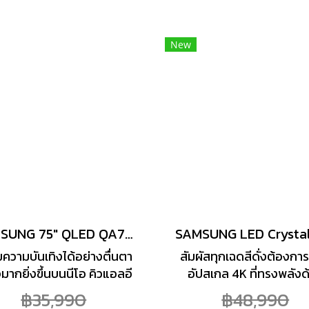
างน่าทึ่ง และด้วยพลังของ
อย่างน่าทึ่ง และด้วยพลั
iLED with Quantum dot
MiniLED with Quantum
m ช่วยเผยทุกรายละเอียดที่
New
Slim ช่วยเผยทุกรายละเอีย
อยู่ในภาพได้อย่างดึงดูดทุก
ซ่อนอยู่ในภาพได้อย่างดึงด
สายตา
สายตา
SAMSUNG 75" QLED QA75Q7F4AKXXT 4K Samsung Vision AI Smart TV
มความบันเทิงได้อย่างตื่นตา
สัมผัสทุกเฉดสีดั่งต้องกา
จมากยิ่งขึ้นบนนีโอ คิวแอลอี
อัปสเกล 4K ที่ทรงพลังด
ีวี จาก SAMSUNG มาพร้อม
Crystal Processor 4K 
฿35,990
฿48,990
ขุมพลัง NQ4 AI Gen2
ลักษณ์อันโดดเด่นและหนั