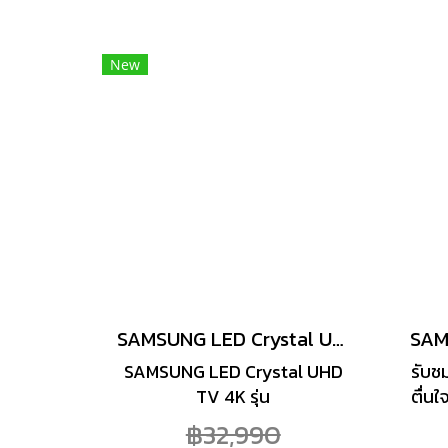
Display เพื่อให้เพลิดเพลินไปกับ
อย่
สิ่งที่อยู่ในหน้าจอได้อย่างคมชัด
Min
New
ทั้งยังมี Art store ที่รวบรวมผล
Sli
งานศิลปะเอาไว้ เพื่อให้คุณเข้าถึง
ซ่อน
ความงดงามทางศิลปะทั้งแบบ
คลาสสิกและทันสมัยไปจนถึง
ภาพถ่ายสวยงามต่างๆ ซึ่งคุณ
สามารถชมผลงานศิลปะบนหน้า
จอขนาดใหญ่บนเดอะ เฟรมได้
อย่างง่ายดาย เพียงเข้าสู่ Art
Mode นอกจากนี้ยังให้คุณปรับลุ
คทีวีให้เข้ากับพื้นที่ด้วยขอบที่
ปรับเปลี่ยนได้
SAMSUNG LED Crystal UHD TV 4K 75 นิ้ว 4K Crystal UHD LED รุ่น UA75U8500FKXXT
SAMSUNG LED Crystal UHD
รับช
TV 4K รุ่น
ตื่นใ
UA75U8500FKXXTสมาร์ททีวี
ดีท
฿32,990
ขนาด 75 นิ้ว สัมผัสทุกเฉดสีดั่ง