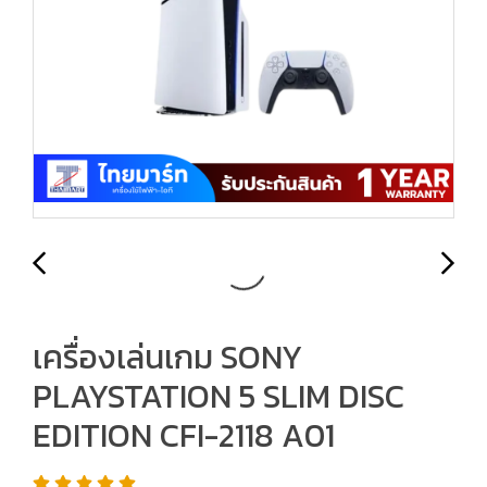
เครื่องเล่นเกม SONY
PLAYSTATION 5 SLIM DISC
EDITION CFI-2118 A01