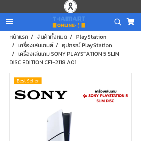
หน้าแรก
สินค้าทั้งหมด
PlayStation
เครื่องเล่นเกมส์
อุปกรณ์ PlayStation
เครื่องเล่นเกม SONY PLAYSTATION 5 SLIM
DISC EDITION CFI-2118 A01
Best Seller