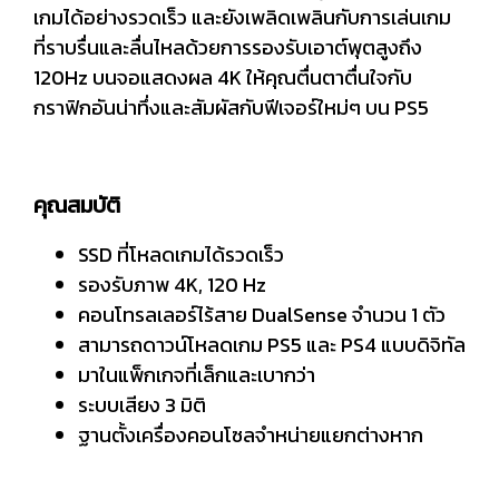
เกมได้อย่างรวดเร็ว และยังเพลิดเพลินกับการเล่นเกม
ที่ราบรื่นและลื่นไหลด้วยการรองรับเอาต์พุตสูงถึง
120Hz บนจอแสดงผล 4K ให้คุณตื่นตาตื่นใจกับ
กราฟิกอันน่าทึ่งและสัมผัสกับฟีเจอร์ใหม่ๆ บน PS5
คุณสมบัติ
SSD ที่โหลดเกมได้รวดเร็ว
รองรับภาพ 4K, 120 Hz
คอนโทรลเลอร์ไร้สาย DualSense จำนวน 1 ตัว
สามารถดาวน์โหลดเกม PS5 และ PS4 แบบดิจิทัล
มาในแพ็กเกจที่เล็กและเบากว่า
ระบบเสียง 3 มิติ
ฐานตั้งเครื่องคอนโซลจำหน่ายแยกต่างหาก