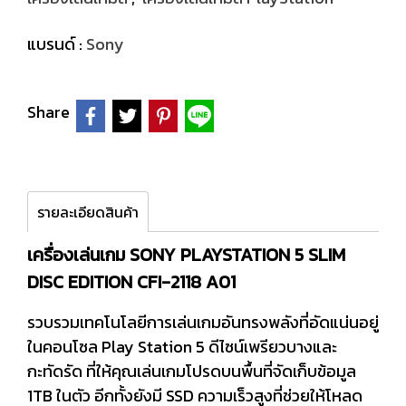
แบรนด์ :
Sony
Share
รายละเอียดสินค้า
เครื่องเล่นเกม SONY PLAYSTATION 5 SLIM
DISC EDITION CFI-2118 A01
รวบรวมเทคโนโลยีการเล่นเกมอันทรงพลังที่อัดแน่นอยู่
ในคอนโซล Play Station 5 ดีไซน์เพรียวบางและ
กะทัดรัด ที่ให้คุณเล่นเกมโปรดบนพื้นที่จัดเก็บข้อมูล
1TB ในตัว อีกทั้งยังมี SSD ความเร็วสูงที่ช่วยให้โหลด