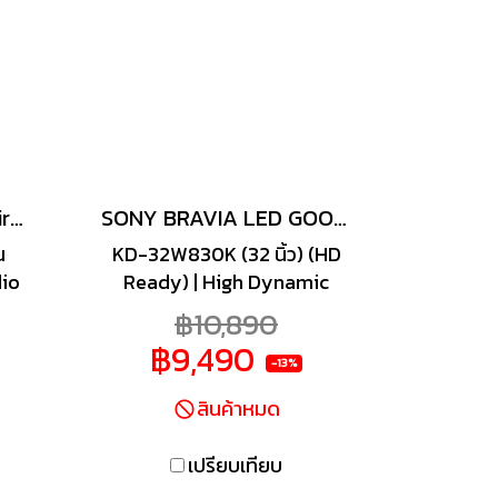
ความ
ที่
การ
ว้ใน
พาะ
หูฟัง Sony Pulse 3D Wireless Headset PS5 Grey Camouflage
SONY BRAVIA LED GOOGLE TV รุ่น KD-32W830K สมาร์ททีวี 32 นิ้ว
น
KD-32W830K (32 นิ้ว) (HD
dio
Ready) | High Dynamic
หรับ
Range (HDR) | สมาร์ททีวี
฿10,890
หูฟัง
(Google TV) เพลิดเพลินกับ
฿9,490
 PS5
ความตื่นเต้นของภาพยนตร์และ
-13%
ัง
เกมในระดับ HDR ครบทุกราย
สินค้าหมด
่อ
ละเอียด ด้วยเสียงใสเป็น
ธรรมชาติบน Google TV
เปรียบเทียบ
เครื่องนี้