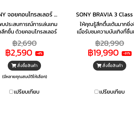
SONY จอยคอนโทรลเลอร์ Sony DualSense Wireless Controller รุ่น CFI-ZCT1G
พบประสบการณ์การเล่นเกม
ให้คุณรู้สึกตื่นเต้นมากยิ่งข
ล้ำลึกขึ้น ด้วยคอนโทรลเลอร์
เมื่อรับชมความบันเทิงที่ชื่
PS5 ที่ปรับปรุงใหม่,
บนแอลอีดีทีวี รุ่น K-55
฿2,690
฿28,990
คอนโทรลเลอร์ไร้สาย
จาก SONY ซึ่งคุณจะมองเ
฿2,590
฿19,990
alSense สำหรับคอนโซล
ทุกสิ่งด้วยสีสันที่สดใส ซึ่
-4%
-31%
5 มอบการตอบสนองแบบ
เคลื่อนโดย 4K HDR
สั่งซื้อสินค้า
สั่งซื้อสินค้า
มผัส อย่างสมจริง ทั้งยังมี
Processor X1 สามาร
เอฟเฟกต์ทริกเกอร์แบบ
ปรับปรุงสัญญาณอินพุต
(มีหลายคุณสมบัติให้เลือก)
นามิก และไมโครโฟนในตัว
ไดนามิกมากกว่าพันล้านสี เ
งหมด รวมอยู่ในการออกแบบ
สร้างความคมชัดและคอน
เปรียบเทียบ
เปรียบเทียบ
อันเป็นเอกลักษณ์
สต์ที่ยอดเยี่ยม รวมถึง
เทคโนโลยี X-Balance
Speaker จะให้เสียงที่เป
ธรรมชาติ ชัดเจน เบสหนัก
นอกจากนี้ Smart TV ของ