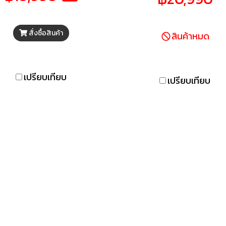
ท์หรือแท็บเล็ตไปยังทีวี สา
คอนโซล Play Station 5 ดี
ถสตรีมเกม PlayStation®
เพรียวบางและกะทัดรัด ที่ใ
สั่งซื้อสินค้า
ัง BRAVIA ของคุณ รองรับ
เล่นเกมโปรดบนพื้นที่จัดเ
สินค้าหมด
oogle Assistant ค้นหา
ข้อมูล 1TB ในตัว อีกทั้งยั
ยนตร์ สตรีมแอป เล่นเพลง
SSD ความเร็วสูงพิเศษที่ช่ว
และควบคุมทีวีด้วยเสียง
โหลดเกมได้อย่างรวดเร็ว 
เปรียบเทียบ
เปรียบเทียบ
ยังเพลิดเพลินกับการเล่น
ที่ราบรื่นและลื่นไหลด้วย
รองรับเอาต์พุตสูงถึง 12
บนจอแสดงผล 4K ให้คุณต
ตาตื่นใจกับกราฟิกอันน่าทึ่
สัมผัสกับฟีเจอร์ใหม่ๆ บน