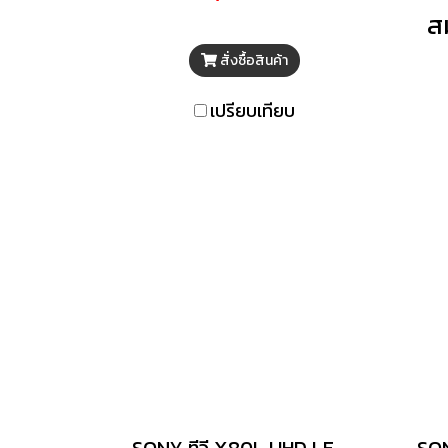
ต้องการของคุณอย่าง LED TV
เสี
ส
รุ่น KD-50X75K ขนาด 50 นิ้ว
โรง
สั่งซื้อสินค้า
จาก SONY ที่ให้ภาพคมชัด
ขอ
ระดับ 4K HDR ขับเคลื่อนโดย
อย่
เปรียบเทียบ
ชิปประมวลผล 4K HDR
ล
Processor X1 ที่มอบภาพที่มี
ส่
คอนทราสต์สมจริง ให้ความมืด
ปร
ความสว่างที่ถูกต้องตรงปก
พร้อมชิปประมวลผล 4K
processor X1