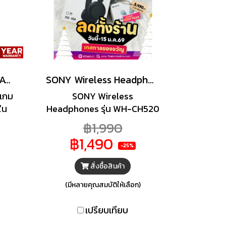
เครื่องเล่นเกม SONY PLAYSTATION 5 SLIM DIGITAL EDITION CFI-2118 B01
SONY Wireless Headphones รุ่น WH-CH520 หูฟังแบบครอบหูไร้สาย
เกม
SONY Wireless
ใน
Headphones รุ่น WH-CH520
ไซน์
หูฟังแบบครอบหูไร้สาย WH-
฿1,990
ห้คุณ
CH520 หูฟัง On ear ชนิดไร้
฿1,490
ก็บ
สายที่มีน้ำหนักเบา พกพา
-25%
งมี
สะดวก Digital Sound
สั่งซื้อสินค้า
ยให้
Enhancement Engine ให้
และ
เสียงที่ใกล้เคียงกับต้นฉบับได้
(มีหลายคุณสมบัติให้เลือก)
เกม
มากที่สุด การฟังเพลงด้วย
การ
แบตเตอรี่ยาวนานสูงสุด 50
เปรียบเทียบ
0Hz
ชั่วโมงและการชาร์จอย่าง