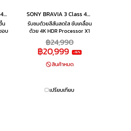
SONY BRAVIA 3 Class 4K GOOGLE TV รุ่น K-55S30 สมาร์ททีวีขนาด 55 นิ้ว
SONY BRAVIA 3 Class 4K GOOGLE TV รุ่น K-50S30 สมาร์ททีวีขนาด 50 นิ้ว
ึ้น
รับชมด้วยสีสันสดใส ขับเคลื่อน
นชอบ
ด้วย 4K HDR Processor X1
S30
กว่าพันล้านเฉดสีพร้อมความคม
฿24,990
ห็น
ชัดและคอนทราสต์ที่ยอดเยี่ยม
฿20,999
งขับ
ทำให้การรับชมทีวีน่าประทับใจ
-16%
ยิ่งขึ้น ด้วยเทคโนโลยี
สินค้าหมด
ถ
Triluminos Pro กว่าพันล้านสี
แบบ
จากเฉดสีที่กว้างขึ้น ทำให้ความ
พื่อ
สว่างและความคมชัดเพิ่มมาก
ทรา
ขึ้น 4K X-Reality Pro ช่วย
เปรียบเทียบ
ปรับความละเอียดของภาพ 2K
d
และ HD ให้ใกล้เคียง 4K มากยิ่ง
็น
ขึ้น มองเห็นทุกฉากเคลื่อนไหว
แน่น
ด้วย Motionflow XR ที่ช่วย
เรา
สร้างเฟรมภาพต่อวินาทีเพิ่มขึ้น