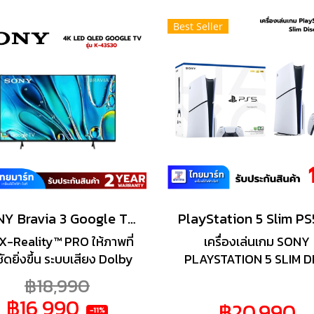
ล 4K ให้คุณตื่นตาตื่นใจกับ
บนจอแสดงผล 4K ให้คุณต
Best Seller
าฟิกอันน่าทึ่งและสัมผัสกับ
ตาตื่นใจกับกราฟิกอันน่าทึ่
ฟีเจอร์ใหม่ๆ บน PS5
สัมผัสกับฟีเจอร์ใหม่ๆ บน
SONY Bravia 3 Google TV 43 นิ้ว 4K UHD LED รุ่น K-43S30 ปี 2024
X-Reality™ PRO ให้ภาพที่
เครื่องเล่นเกม SONY
ัดยิ่งขึ้น ระบบเสียง Dolby
PLAYSTATION 5 SLIM D
os® และ DTS:X® มีความ
EDITION CFI-2018
฿18,990
ึกและความชัดเจนมากขึ้น
A01รวบรวมเทคโนโลยีการ
฿16,990
฿20,990
ogle Cast™ สตรีมจากโทร
เกมอันทรงพลังที่อัดแน่นอย
-11%