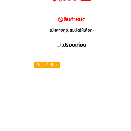
แบตเตอรี่ 16 ชั่วโมงเพื่อการฟัง
ศัพ
ที่ยาวนาน - การโทรแบบแฮนด์
มาร
สินค้าหมด
ฟรีด้วยไมค์ในตัว
ไปย
G
(มีหลายคุณสมบัติให้เลือก)
ภาพ
เปรียบเทียบ
Best Seller