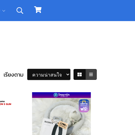
ิม
เรียงตาม