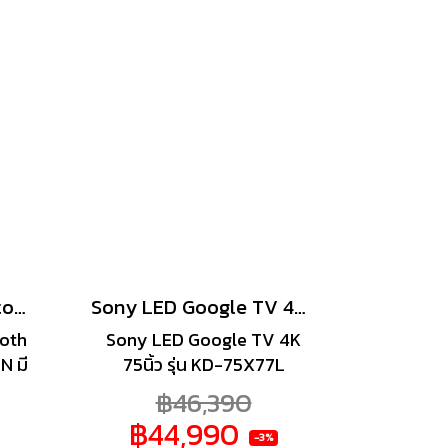
SONY หูฟังไร้สาย Bluetooth Headset NC รุ่น WH-CH720N
Sony LED Google TV 4K 75นิ้ว รุ่น KD-75X77L
ooth
Sony LED Google TV 4K
 มี
75นิ้ว รุ่น KD-75X77L
,
฿46,390
เพลิน
฿44,990
นโดย
-3%