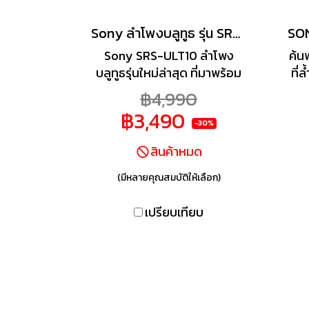
Sony ลำโพงบลูทูธ รุ่น SRS-ULT10
Sony SRS-ULT10 ลำโพง
ค้น
บลูทูธรุ่นใหม่ล่าสุด ที่มาพร้อม
ที่
ด้วยพลังเสียงเบสที่หนักแน่น
฿4,990
และทรงพลังไม่เหมือนใคร
฿3,490
พร้อมด้วยขนาดที่เล็กกระทัด
Du
-30%
พกพาง่าย ให้คุณสามารถพก
PS
สินค้าหมด
พาและสนุกดื่มด่ำกับเสียง
สั
ดนตรีได้อย่างเต็มประสิทธิภาพ
(มีหลายคุณสมบัติให้เลือก)
แบตเตอรี่ในตัวใช้งานยาวนาน
ได
ยิ่งขึ้น เสียงเบสคมชัดแน่น ให้
ทั้
เปรียบเทียบ
รายละเอียดเสียงได้อย่าง
ชัดเจนเสมือนคุณฟังเพลงจาก
ขอบเวทีคอนเสิร์ต รองรับการ
กันน้ำพร้อมให้คุณใช้งานได้ทั้ง
กลางแจ้งและในร่ม