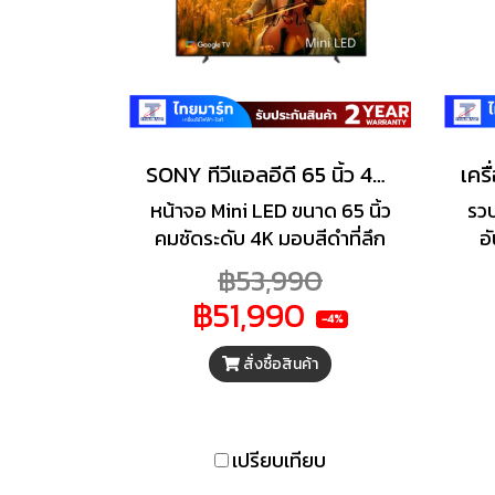
SONY ทีวีแอลอีดี 65 นิ้ว 4K MINI LED QLED GOOGLE TV รุ่น BRAVIA 5 K-65XR50
หน้าจอ Mini LED ขนาด 65 นิ้ว
รว
คมชัดระดับ 4K มอบสีดำที่ลึก
อ
กว่า และพื้นที่สว่างที่สว่างขึ้น ให้
คอน
฿53,990
รายละเอียดภาพที่เหนือกว่า
เพรี
฿51,990
Full Array LED ทั่วไป ชิป
เล
-4%
ประมวลผล XR และ XR
ข้
สั่งซื้อสินค้า
Backlight Master Drive
SSD
ควบคุมหลอด LED ได้อย่าง
เ
ชาญฉลาด เพิ่มความสว่าง ลด
เพล
ความฟุ้ง และเพิ่มรายละเอียด
รื
เปรียบเทียบ
ภาพ XR Clear Image อัลกอริ
เอา