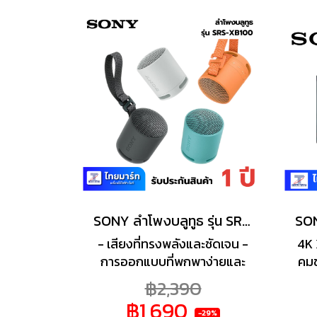
ทึม AI ใหม่ สร้างภาพคุณภาพระ
ดงผ
ดับสตูดิโอและปรับปรุงเนื้อหา
กร
คุณภาพต่ำให้คมชัดขึ้น
SONY ลำโพงบลูทูธ รุ่น SRS-XB100 Wireless Speakers ลำโพงพกพา กันน้ำกันฝุ่น IP67
- เสียงที่ทรงพลังและชัดเจน -
4K 
การออกแบบที่พกพาง่ายและ
คมช
ทนทานสูง - การมุ่งเน้นอย่าง
Atm
฿2,390
หนักแน่นไปที่ความยั่งยืนและ
ล
฿1,690
วัสดุ - ระยะเวลาการใช้งาน
Go
-29%