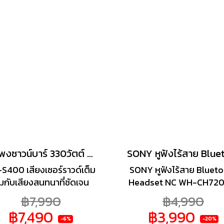
รับชม ทำให้ภาพเคลื่อนไหว
อย่างราบรื่น สมจริง สีคอนท
สต์มีความคมชัดและสดใส
างเป็นธรรมชาติ นอกจากนี้
งรองรับ Digital TV ในตัว
ารถชมรายการย้อนหลังได้
ากหลายช่องทาง และแชร์
้อหาจากสมาร์ตโฟนขึ้นจอทีวี
ง่าย ๆ ด้วยระบบปฏิบัติการ
Google TV
ลำโพงซาวน์บาร์ 330วัตต์ ยี่ห้อ Sony รุ่น HT-S400 (เครื่องศูนย์ไทย รับประกัน 1 ปี)
S400 เสียงเซอร์ราวด์เต็ม
SONY หูฟังไร้สาย Bluet
ิ่มกับเสียงสนทนาที่ชัดเจน
Headset NC WH-CH720N
undbar เครื่องนี้พร้อมซับ
ให้เลือก 3 สี ได้แก่ สีดำ 
฿7,990
฿4,990
ูฟเฟอร์กำลังสูงไร้สายที่มี
สีน้ำเงิน , ขาว ให้คุณเพลิด
฿7,490
฿3,990
อาต์พุตรวม 330W จะมอบ
กับความสบายตลอดทั้งวั
-6%
-20%