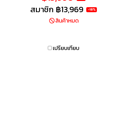
ไซน์
เพื่อให้เสียงเบสที่เหนือชั้นมาก
สมาชิก
฿13,969
-18%
ห้คุณ
ยิ่งขึ้น พร้อมให้คุณสนุกและ
สินค้าหมด
ก็บ
ดื่มด่ำกับเสียงเพลงได้อย่าง
งมี
เต็มประสิทธิภาพ แบตเตอรี่ใน
ยให้
ตัวสามารถใช้งานได้ต่อเนื่องตล
และ
อดทั้้งวัน รองรับมาตรฐานการ
เปรียบเทียบ
เกม
กันน้ำ พร้อมให้คุณพกและใช้
การ
งานได้ในทุกๆที่ทั้งกลางแจ้ง
0Hz
และในร่ม
ื่น
งและ
 PS5