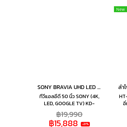
คนรุ่นใหม่โดยเฉพาะ ดีไซน์ที่
การ
สวยงาม เรียบหรู เข้ากับบ้านทุก
ได้
New
สไตล์ ขนาดกะทัดรัด ใช้งานง่าย
รา
สามารถรองรับการเชื่อมต่อกับ
อย่
อุปกรณ์ภายนอกได้อย่างหลาก
ยั
หลาย ให้คุณสนุกสนานไปกับ
สาม
เพลงโปรดได้ทุกสถานที่
หล
เนื
ได้
SONY BRAVIA UHD LED รุ่น KD-50X75K (50", 4K, Google TV, ปี 2022)
ทีวีแอลอีดี 50 นิ้ว SONY (4K,
HT-
LED, GOOGLE TV) KD-
อ
50X75K ในวันพักผ่อนอยู่บ้าน
So
฿19,990
สบาย ๆ จะมีอะไรที่ดีไปกว่าการ
ว
฿15,888
มีทีวีตอบโจทย์ทุกความ
เ
-21%