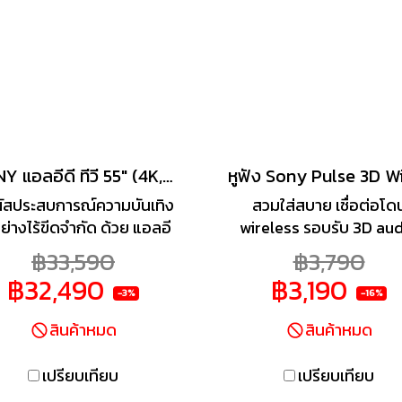
ใช้งานง่ายเป็นพิเศษด้วย
ช่วยเหลือจาก Google TV 
รวบรวมเอาภาพยนตร์ ราย
ทีวี และอื่นๆ อีกมากมายมาไ
ที่เดียวสำหรับคุณโดยเฉ
SONY แอลอีดี ทีวี 55" (4K, Google TV) รุ่น KD-55X85J
ผัสประสบการณ์ความบันเทิง
สวมใส่สบาย เชื่อต่อโด
อย่างไร้ขีดจำกัด ด้วย แอลอี
wireless รอบรับ 3D au
ทีวี จาก SONY อัจฉริยภาพ
เตรียมสัมผัสระบบเสียงสำ
฿33,590
฿3,790
พื่อความสมบูรณ์แบบที่ถูก
การเล่นเกมยุคใหม่ ด้วยชุด
฿32,490
฿3,190
แบบให้มีรูปลักษณ์สวยงาม
ไร้สาย PULSE 3D สำหรับ
-3%
-16%
เรียบหรู พร้อมด้วย
เพลิดเพลินไปกับการรับฟ
สินค้าหมด
สินค้าหมด
ะสิทธิภาพในการแสดงผลที่
เสียงแบบไร้สาย ไร้รอยต
ระการตา ช่วยปรับภาพให้
เปรียบเทียบ
เปรียบเทียบ
มาะสมกับสภาพแวดล้อมใน