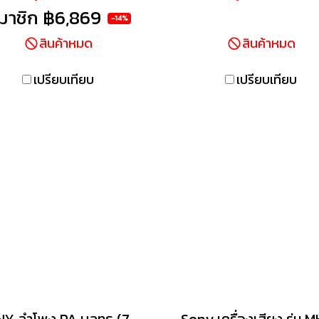
ยงเซอร์ราวด์รอบทิศทางดั่ง
ปราศจากเสียงรบกวนกับหู
มาชิก
฿6,869
-14%
ภาพยนตร์ให้แก่ห้องนั่งเล่น
ไร้สาย รุ่น WH-CH720
สินค้าหมด
สินค้าหมด
งคุณ ดูภาพยนตร์และทีวี
างดื่มด่ำด้วยเสียงเบสที่นุ่ม
เปรียบเทียบ
เปรียบเทียบ
ึกและบทสนทนาที่ชัดใสขึ้น
วนการฟังเพลงก็กลายเป็น
ะสบการณ์ที่เต็มอิ่มและน่า
ดึงดูด