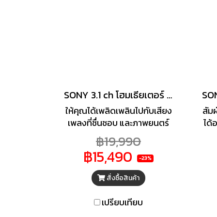
SONY 3.1 ch โฮมเธียเตอร์ & SOUNDBAR รุ่น HT-G700 Dolby Atmos®/ DTS:X™
ให้คุณได้เพลิดเพลินไปกับเสียง
สัม
เพลงที่ชื่นชอบ และภาพยนตร์
ได้
เรื่องโปรด ด้วยซาวด์บาร์ จาก
ดี
฿19,990
แบรนด์ SONY มาพร้อม
เ
฿15,490
คุณภาพเสียงที่เต็มเปี่ยมไปด้วย
ออก
-23%
ประสิทธิภาพ อัดแน่นไปด้วย
สั่งซื้อสินค้า
คุณภาพเสียงเบสที่คมชัด และ
ปร
ทรงพลัง ถูกออกแบบมาเพื่อ
ต
เปรียบเทียบ
ตอบสนองความต้องการของ
เห