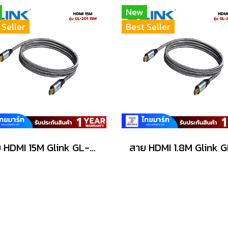
New
 Seller
Best Seller
สาย HDMI 15M Glink GL-201 15M