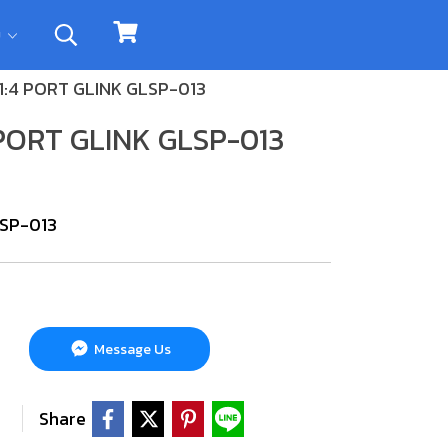
ิม
1:4 PORT GLINK GLSP-013
 PORT GLINK GLSP-013
LSP-013
Message Us
Share