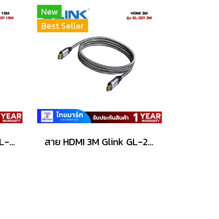
New
Best Seller
สาย HDMI 1.8M Glink GL-201 1.8M
สาย HDMI 3M Glink GL-201 3M