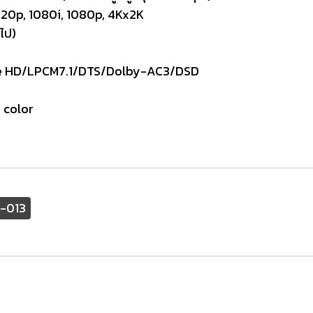
720p, 1080i, 1080p, 4Kx2K
ไป)
ue HD/LPCM7.1/DTS/Dolby-AC3/DSD
 color
P-013