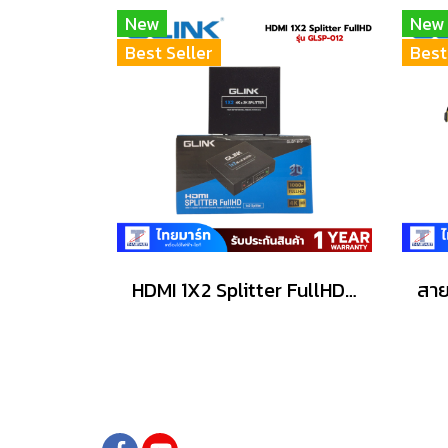
New
New
Best Seller
Best
HDMI 1X2 Splitter FullHD Glink GLSP-012