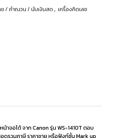
เลข / คำณวน / นับเงินสด
,
เครื่องคิดเลข
ับหน้าจอได้ จาก Canon รุ่น WS-1410T ตอบ
ณยอดรวมภาษี ราคาขาย หรือฟังก์ชั่น Mark up