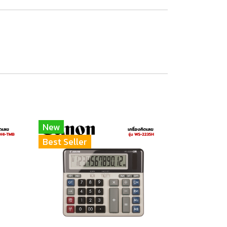
New
Best Seller