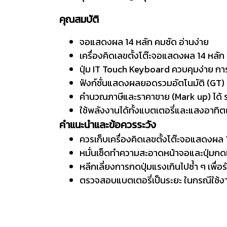
คุณสมบัติ
จอแสดงผล 14 หลัก คมชัด อ่านง่าย
เครื่องคิดเลขตั้งโต๊ะจอแสดงผล 14 หลั
ปุ่ม IT Touch Keyboard ควบคุมง่าย
ฟังก์ชั่นแสดงผลยอดรวมอัตโนมัติ (GT) ช
คำนวณภาษีและราคาขาย (Mark up) ได้ รวด
ใช้พลังงานได้ทั้งแบตเตอรี่และแสงอาทิตย์
คำแนะนำและข้อควรระวัง
ควรเก็บเครื่องคิดเลขตั้งโต๊ะจอแสดงผล 
หมั่นเช็ดทำความสะอาดหน้าจอและปุ่มกดเ
หลีกเลี่ยงการกดปุ่มแรงเกินไปซ้ำ ๆ เพื่
ตรวจสอบแบตเตอรี่เป็นระยะ ในกรณีใช้ง