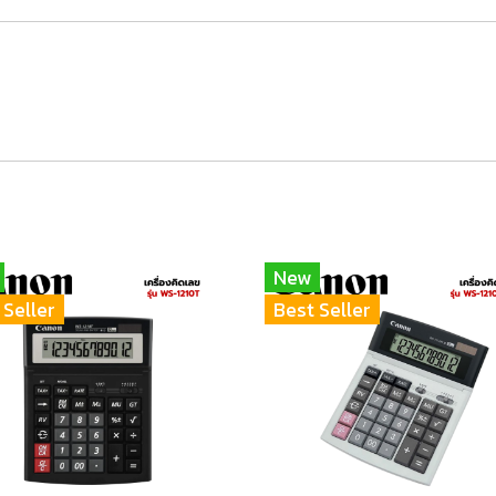
New
 Seller
Best Seller